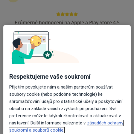
Dělnická 1132/24, Havířov
•
Mapa
Nemocnice s poliklinikou Havířov, p.o.
Průměrné hodnocení na Apple a Play Store 4.5
Tento specialista nenabízí online rezervaci termínu na této adrese.
Rezervovat termín
Respektujeme vaše soukromí
Přijetím povolujete nám a našim partnerům používat
soubory cookie (nebo podobné technologie) ke
shromažďování údajů pro statistické účely a poskytování
Libuše Hromadová
obsahu na základě vašich zvyklostí při procházení. Své
Hematolog, Internista
preference můžete kdykoli zkontrolovat a aktualizovat v
nastavení. Další informace naleznete v
zásadách ochrany
Tř. 17. listopadu 1790, Ostrava
•
Mapa
soukromí a souborů cookie.
Fakultní nemocnice Ostrava