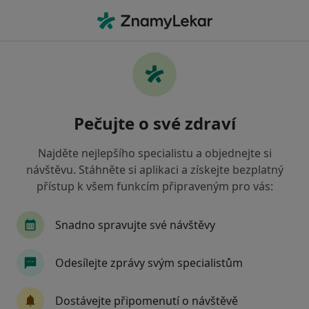
Hla
Hematolog • Ostrava, moravskoslezský
Filtry
• 1
Mapa
Doporučení hematologové s
Pečujte o své zdraví
Zaměstnanecká pojišťovna Škoda Ostrava
Jak řadíme výsledky vyhledávání?
Najděte nejlepšího specialistu a objednejte si
návštěvu. Stáhněte si aplikaci a získejte bezplatný
přístup k všem funkcím připraveným pro vás:
Snadno spravujte své návštěvy
Odesílejte zprávy svým specialistům
Libuše Novosadová
Dostávejte připomenutí o návštěvě
Hematolog, Internista