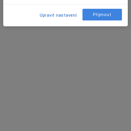
Tento specialista nenabízí online rezervaci termínu na této adrese.
Přijmout
Upravit nastavení
Rezervovat termín
Milan Matuška
Hematolog, Internista
17. listopadu 1790/5, Ostrava
•
Mapa
Fakultní nemocnice Ostrava
Tento specialista nenabízí online rezervaci termínu na této adrese.