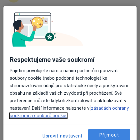
Tř. 17. listopadu 1790, Ostrava
•
Mapa
Fakultní nemocnice Ostrava
Průměrné hodnocení na Apple a Play Store 4.5
Tento specialista nenabízí online rezervaci termínu na této adrese.
Rezervovat termín
Respektujeme vaše soukromí
Přijetím povolujete nám a našim partnerům používat
soubory cookie (nebo podobné technologie) ke
shromažďování údajů pro statistické účely a poskytování
obsahu na základě vašich zvyklostí při procházení. Své
preference můžete kdykoli zkontrolovat a aktualizovat v
nastavení. Další informace naleznete v
zásadách ochrany
Milan Matuška
soukromí a souborů cookie.
Hematolog, Internista
17. listopadu 1790/5, Ostrava
•
Mapa
Přijmout
Upravit nastavení
Fakultní nemocnice Ostrava