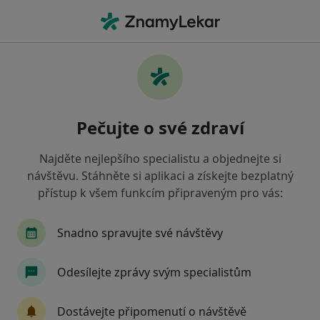
Hla
Hematolog • Ostrava, moravskoslezský
Filtry
• 1
Mapa
Doporučení hematologové s Oborová
Pečujte o své zdraví
zdravotní pojišťovna Ostrava
Jak řadíme výsledky vyhledávání?
Najděte nejlepšího specialistu a objednejte si
návštěvu. Stáhněte si aplikaci a získejte bezplatný
přístup k všem funkcím připraveným pro vás:
Snadno spravujte své návštěvy
Odesílejte zprávy svým specialistům
Libuše Hromadová
Dostávejte připomenutí o návštěvě
Hematolog, Internista