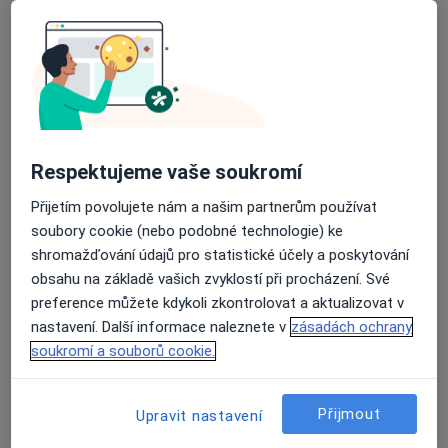
Adresa 1
Adresa 2
Budovatelů 991/20b, Havířov
•
Mapa
Ordinace PL pro dospělé
Tento specialista nenabízí online rezervaci termínu na této adrese.
Respektujeme vaše soukromí
Rezervovat termín
Přijetím povolujete nám a našim partnerům používat
soubory cookie (nebo podobné technologie) ke
shromažďování údajů pro statistické účely a poskytování
obsahu na základě vašich zvyklostí při procházení. Své
preference můžete kdykoli zkontrolovat a aktualizovat v
nastavení. Další informace naleznete v
zásadách ochrany
soukromí a souborů cookie.
Přijmout
Upravit nastavení
MUDr. Hana Burianová