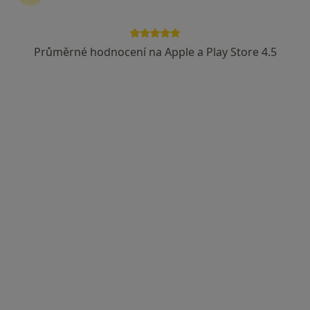
141 názorů
Adresa 1
Adresa 2
Adresa 3
Průměrné hodnocení na Apple a Play Store 4.5
Karvinská 5/1518, Havířov
•
Mapa
Gastro-Med, s.r.o., gastro., interní
Tento specialista nenabízí online rezervaci termínu na této adrese.
Rezervovat termín