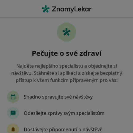
Hla
Internista • Ostrava, moravskoslezský
Filtry
• 1
Mapa
Doporučení internisté s Oborová zdravotní
Pečujte o své zdraví
pojišťovna Ostrava
Jak řadíme výsledky vyhledávání?
Najděte nejlepšího specialistu a objednejte si
návštěvu. Stáhněte si aplikaci a získejte bezplatný
přístup k všem funkcím připraveným pro vás:
Snadno spravujte své návštěvy
Odesílejte zprávy svým specialistům
MUDr. Radim Bužga
Dostávejte připomenutí o návštěvě
·
Více
Internista, Gastroenterolog