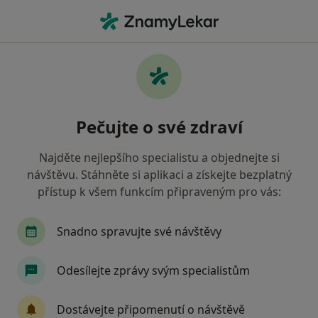
Hla
Internista • Ostrava, moravskoslezský
Filtry
• 1
Mapa
Doporučení internisté s Vojenská zdravotní
Pečujte o své zdraví
pojišťovna ČR Ostrava
Jak řadíme výsledky vyhledávání?
Najděte nejlepšího specialistu a objednejte si
návštěvu. Stáhněte si aplikaci a získejte bezplatný
přístup k všem funkcím připraveným pro vás:
Snadno spravujte své návštěvy
Odesílejte zprávy svým specialistům
MUDr. Radim Bužga
Dostávejte připomenutí o návštěvě
·
Více
Internista, Gastroenterolog