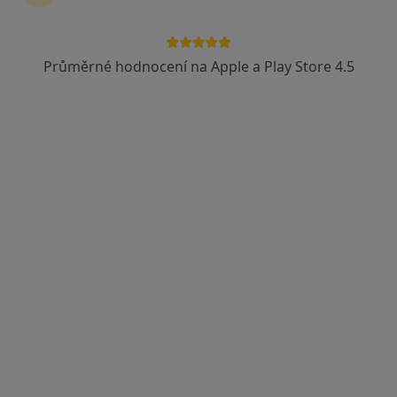
141 názorů
Adresa 1
Adresa 2
Adresa 3
Průměrné hodnocení na Apple a Play Store 4.5
Karvinská 5/1518, Havířov
•
Mapa
Gastro-Med, s.r.o., gastro., interní
Tento specialista nenabízí online rezervaci termínu na této adrese.
Rezervovat termín