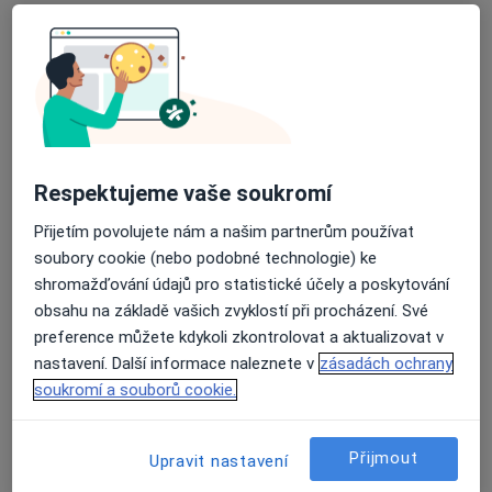
2 názory
Chittussiho 1001/9, Slezská Ostrava
•
Mapa
Interní a cévní ambulance MaderMED s.r.o.
Tento specialista nenabízí online rezervaci termínu na této adrese.
Rezervovat termín
Respektujeme vaše soukromí
Přijetím povolujete nám a našim partnerům používat
soubory cookie (nebo podobné technologie) ke
shromažďování údajů pro statistické účely a poskytování
obsahu na základě vašich zvyklostí při procházení. Své
preference můžete kdykoli zkontrolovat a aktualizovat v
nastavení. Další informace naleznete v
zásadách ochrany
soukromí a souborů cookie.
MUDr. Miroslava Jurková
Internista, Praktický lékař, Diabetolog
Přijmout
Upravit nastavení
15 názorů