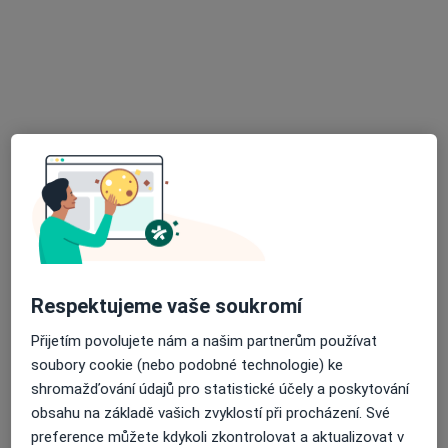
13 názorů
Hladnovská 2078/20, Ostrava
•
Mapa
Ordinace zubního lékaře
Tento specialista nenabízí online rezervaci termínu na této adrese.
Rezervovat termín
Respektujeme vaše soukromí
Přijetím povolujete nám a našim partnerům používat
soubory cookie (nebo podobné technologie) ke
MUDr. Jan Rohel
shromažďování údajů pro statistické účely a poskytování
·
Více
Zubař
obsahu na základě vašich zvyklostí při procházení. Své
31 názorů
preference můžete kdykoli zkontrolovat a aktualizovat v