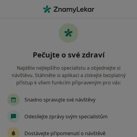
Hla
Zubař • Ostrava, moravskoslezský
Filtry
• 1
Mapa
Doporučení zubaři s Vojenská zdravotní
Pečujte o své zdraví
pojišťovna ČR Ostrava
Jak řadíme výsledky vyhledávání?
Najděte nejlepšího specialistu a objednejte si
návštěvu. Stáhněte si aplikaci a získejte bezplatný
přístup k všem funkcím připraveným pro vás:
Snadno spravujte své návštěvy
Odesílejte zprávy svým specialistům
MUDr. Igor Kuczinský
Dostávejte připomenutí o návštěvě
·
Více
Zubař