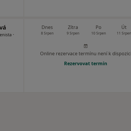
vá
Dnes
Zítra
Po
Út
8 Srpen
9 Srpen
10 Srpen
11 Srpe
·
enista
Online rezervace termínu není k dispozic
Rezervovat termín