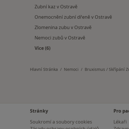
Zubní kaz v Ostravě
Onemocnění zubní dřeně v Ostravě
Zlomenina zubu v Ostravě
Nemoci zubů v Ostravě
Více (6)
Více v kategorii: Nemoci v Ostravě
Hlavní Stránka
Nemoci
Bruxismus / Skřípání 
Stránky
Pro pa
Soukromí a soubory cookies
Lékaři
Zásady ochrany osobních údajů
Zdravot