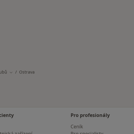
Zubů
Ostrava
Změna města
cienty
Pro profesionály
Ceník
nická zařízení
Pro specialisty