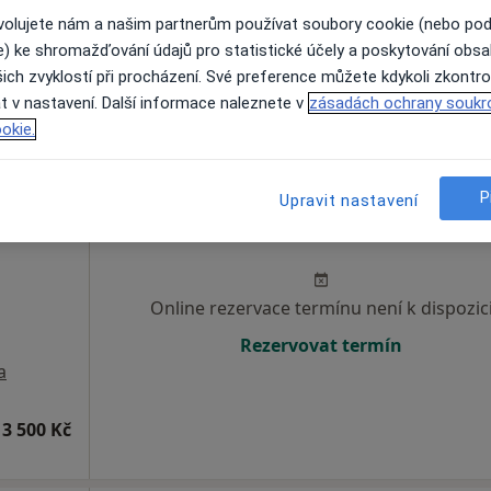
ovolujete nám a našim partnerům používat soubory cookie (nebo po
Rezervovat termín
e) ke shromažďování údajů pro statistické účely a poskytování obs
ich zvyklostí při procházení. Své preference můžete kdykoli zkontro
t v nastavení. Další informace naleznete v
zásadách ochrany soukr
od 980 kč
okie.
P
Upravit nastavení
Dnes
Zítra
Po
Út
8 Srpen
9 Srpen
10 Srpen
11 Srpe
Online rezervace termínu není k dispozic
Rezervovat termín
a
3 500 Kč