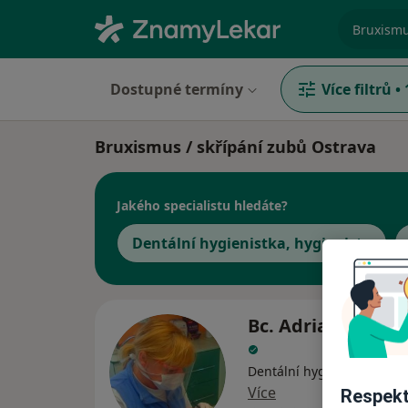
specializ
Dostupné termíny
Více filtrů
•
Bruxismus / skřípání zubů Ostrava
Jakého specialistu hledáte?
Dentální hygienistka, hygienista
Bc. Adriana Ada
Dentální hygienistka, hygi
Více
Respekt