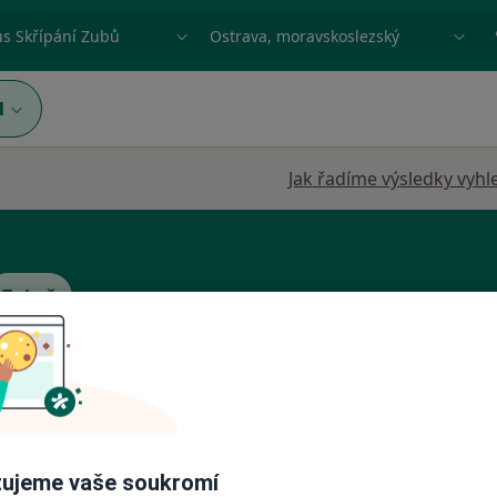
ace, nemoc nebo příjmení
Město nebo region
1
Jak řadíme výsledky vyhl
Zubař
movská
Dnes
Zítra
Po
Út
8 Srpen
9 Srpen
10 Srpen
11 Srpe
·
enista
ujeme vaše soukromí
Online rezervace termínu není k dispozic