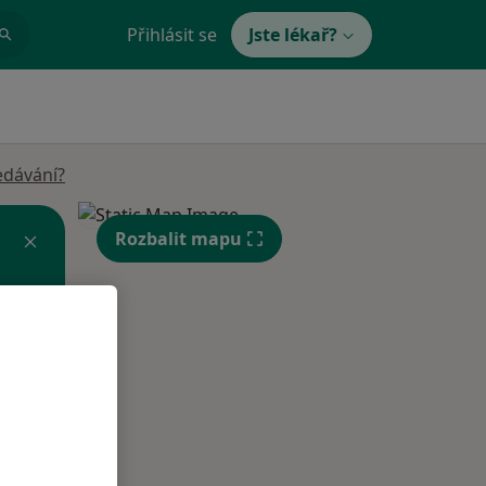
Přihlásit se
Jste lékař?
edávání?
Rozbalit mapu
St
Čt
Pá
n
12 Srpen
13 Srpen
14 Srpen
i