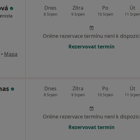
ová
Dnes
Zítra
Po
Út
8 Srpen
9 Srpen
10 Srpen
11 Srpe
enista
Online rezervace termínu není k dispozic
Rezervovat termín
•
Mapa
imas
Dnes
Zítra
Po
Út
8 Srpen
9 Srpen
10 Srpen
11 Srpe
Online rezervace termínu není k dispozic
Rezervovat termín