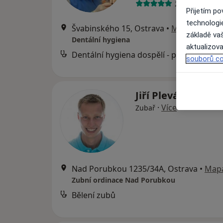
20 názorů
Přijetím p
technologi
Švabinského 15, Ostrava
•
Mapa
základě vaš
Dentální hygiena
aktualizova
Dentální hygiena dospělí - první návštěva
souborů co
Jiří Plevák
·
Více
Zubař
Nad Porubkou 1235/34A, Ostrava
•
Map
Zubní ordinace Nad Porubkou
Bělení zubů