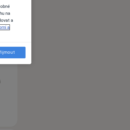
dobné
ahu na
lovat a
omí a
řijmout
St
Čt
Pá
n
12 Srpen
13 Srpen
14 Srpen
i