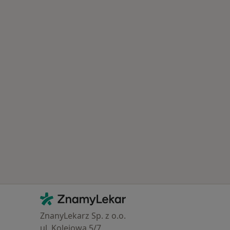
Kontakt
ZnamyLekar - Hlavní stránka
ZnanyLekarz Sp. z o.o.
ul. Kolejowa 5/7