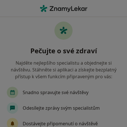
Hla
Onemocnění Zubní Dřeně • Ostrava, moravskoslezský
Filtry
• 1
Mapa
Onemocnění zubní dřeně Ostrava
Pečujte o své zdraví
Jak řadíme výsledky vyhledávání?
Najděte nejlepšího specialistu a objednejte si
návštěvu. Stáhněte si aplikaci a získejte bezplatný
Jakého specialistu hledáte?
přístup k všem funkcím připraveným pro vás:
Zubař
Dentální hygienistka, hygienista
Snadno spravujte své návštěvy
Odesílejte zprávy svým specialistům
Dostávejte připomenutí o návštěvě