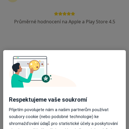
Průměrné hodnocení na Apple a Play Store 4.5
MUDr. Igor Kuczinský
·
Více
Zubař
54 názorů
Českobratrská 2227/7, Ostrava
•
Mapa
MUDr. Igor Kuczinský
Bělení zubů
od 3 500 kč
Tento specialista nenabízí online rezervaci termínu na této adrese.
Rezervovat termín
Respektujeme vaše soukromí
Přijetím povolujete nám a našim partnerům používat
soubory cookie (nebo podobné technologie) ke
shromažďování údajů pro statistické účely a poskytování