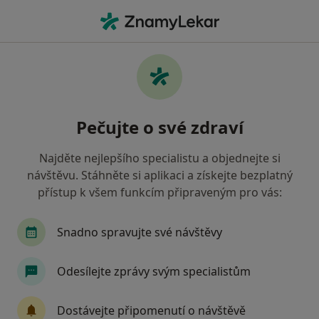
Hla
Zubní Kámen • Ostrava, moravskoslezský
Filtry
• 1
Mapa
Zubní kámen Ostrava
Pečujte o své zdraví
Jak řadíme výsledky vyhledávání?
Najděte nejlepšího specialistu a objednejte si
návštěvu. Stáhněte si aplikaci a získejte bezplatný
Jakého specialistu hledáte?
přístup k všem funkcím připraveným pro vás:
Dentální hygienistka, hygienista
Zubař
Snadno spravujte své návštěvy
Odesílejte zprávy svým specialistům
Dostávejte připomenutí o návštěvě