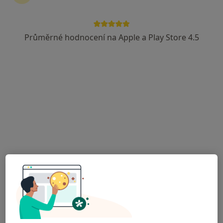
Průměrné hodnocení na Apple a Play Store 4.5
Bc. Adriana Adamovská
·
Více
Dentální hygienistka, hygienista
20 názorů
Švabinského 15, Ostrava
•
Mapa
Dentální hygiena
Dentální hygiena dospělí - první návštěva
od 980 kč
Tento specialista nenabízí online rezervaci termínu na této adrese.
Rezervovat termín