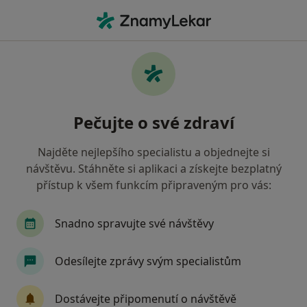
Hla
Co hledáte?
Hlavní Stránka
Nemoci
Bolesti Čelistního Kloubu
Bolesti čelistního kloubu -
Pečujte o své zdraví
informace, specialisté, otázky a
odpovědi
Najděte nejlepšího specialistu a objednejte si
návštěvu. Stáhněte si aplikaci a získejte bezplatný
přístup k všem funkcím připraveným pro vás:
Snadno spravujte své návštěvy
Informace
Odesílejte zprávy svým specialistům
Dbejte o své zdraví
Dostávejte připomenutí o návštěvě