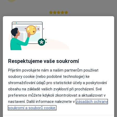
Zůstaňte doma a vyberte online konzultaci pro
zahájení nebo pokračování léčby. Pokud to
potřebujete, můžete si také objednat návštěvu v
Průměrné hodnocení na Apple a Play Store 4.5
ordinaci.
Zobrazit profily specialistů
Jak to funguje?
Respektujeme vaše soukromí
Přijetím povolujete nám a našim partnerům používat
Odborníci
soubory cookie (nebo podobné technologie) ke
shromažďování údajů pro statistické účely a poskytování
obsahu na základě vašich zvyklostí při procházení. Své
Jana Stodůlková
preference můžete kdykoli zkontrolovat a aktualizovat v
nastavení. Další informace naleznete v
zásadách ochrany
Lidový léčitel, Zubař
soukromí a souborů cookie.
Zlín