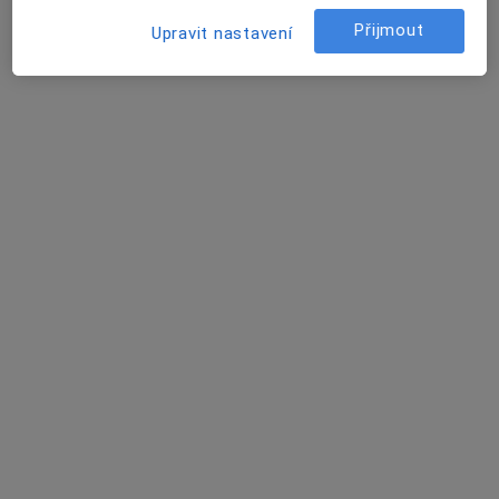
Přijmout
Upravit nastavení
David Vencour
Internista
Boršov nad Vltavou
Jitka Pokorná
Internista
Braňany
Eva Kotulánová
Internista
Braňany
Jan Molovčák