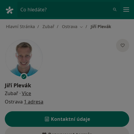
Hla
Co hledáte?
Hlavní Stránka
Zubař
Ostrava
Jiří Plevák
Změna města
Jiří Plevák
o specializacích
Zubař
·
Více
Ostrava
1 adresa
Kontaktní údaje