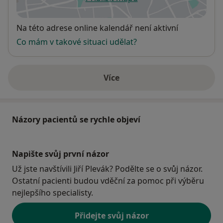
se otevře v nové záložce
Dostupnost
Na této adrese online kalendář není aktivní
Co mám v takové situaci udělat?
Více
o adrese
Názory pacientů se rychle objeví
Napište svůj první názor
Už jste navštívili Jiří Plevák? Podělte se o svůj názor.
Ostatní pacienti budou vděční za pomoc při výběru
nejlepšího specialisty.
Přidejte svůj názor