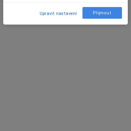
MUDr. Zdeněk Holub
Přijmout
Upravit nastavení
·
Více
Zubař
28 názorů
Horymírova 121, Ostrava-Zabřeh
•
Mapa
praktický zubní lékař
Ošetření kořenových kanálků
700 Kč
Tento specialista nenabízí online rezervaci termínu na této adrese.
Rezervovat termín