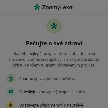
Hla
Zubař • Pustkovec, Ostrava, moravskoslezský
Filtry
Mapa
Zubař, Pustkovec, Ostrava
Pečujte o své zdraví
Jak řadíme výsledky vyhledávání?
Najděte nejlepšího specialistu a objednejte si
návštěvu. Stáhněte si aplikaci a získejte bezplatný
Jakou pojišťovnu máte?
přístup k všem funkcím připraveným pro vás:
Všeobecná zdravotní pojišťovna
Zdravotní poj
Snadno spravujte své návštěvy
Odesílejte zprávy svým specialistům
Dostávejte připomenutí o návštěvě