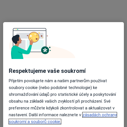
Jiří Plevák
·
Více
Zubař
Nad Porubkou 1235/34A, Ostrava
•
Mapa
Zubní ordinace Nad Porubkou
Bělení zubů
3 500 Kč
Tento specialista nenabízí online rezervaci termínu na této adrese.
Respektujeme vaše soukromí
Rezervovat termín
Přijetím povolujete nám a našim partnerům používat
soubory cookie (nebo podobné technologie) ke
shromažďování údajů pro statistické účely a poskytování
obsahu na základě vašich zvyklostí při procházení. Své
preference můžete kdykoli zkontrolovat a aktualizovat v
nastavení. Další informace naleznete v
zásadách ochrany
soukromí a souborů cookie.