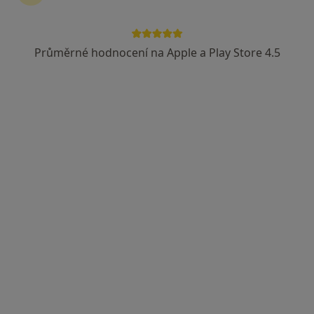
Průměrné hodnocení na Apple a Play Store 4.5
MUDr. Igor Kuczinský
·
Více
Zubař
54 názorů
Českobratrská 2227/7, Ostrava
•
Mapa
MUDr. Igor Kuczinský
Bělení zubů
od 3 500 kč
Tento specialista nenabízí online rezervaci termínu na této adrese.
Rezervovat termín