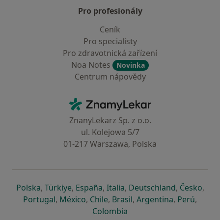
Pro profesionály
Ceník
Pro specialisty
Pro zdravotnická zařízení
Noa Notes
Novinka
Centrum nápovědy
Kontakt
ZnamyLekar - Hlavní stránka
ZnanyLekarz Sp. z o.o.
ul. Kolejowa 5/7
01-217 Warszawa, Polska
se otevře v nové záložce
se otevře v nové záložce
se otevře v nové záložce
se otevře v nové záložce
se otevře v 
se o
Polska
,
Türkiye
,
España
,
Italia
,
Deutschland
,
Česko
,
se otevře v nové záložce
se otevře v nové záložce
se otevře v nové záložce
se otevře v nové záložc
se otevře v 
se ote
Portugal
,
México
,
Chile
,
Brasil
,
Argentina
,
Perú
,
se otevře v nové záložce
Colombia