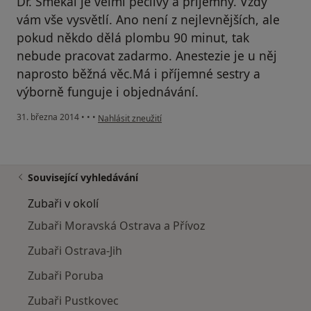
Dr. Smékal je velmi pečlivý a příjemný. Vždy
vám vše vysvětlí. Ano není z nejlevnějších, ale
pokud někdo dělá plombu 90 minut, tak
nebude pracovat zadarmo. Anestezie je u něj
naprosto běžná věc.Má i příjemné sestry a
výborně funguje i objednávání.
podle názoru uživatele Váš účet byl odstraněn
31. března 2014
•
•
•
Nahlásit zneužití
Související vyhledávání
Zubaři v okolí
Zubaři Moravská Ostrava a Přívoz
Zubaři Ostrava-Jih
Zubaři Poruba
Zubaři Pustkovec