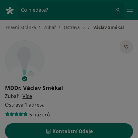
Hla
Co hledáte?
Hlavní Stránka
Zubař
Ostrava
Václav Smékal
Změna města
MDDr.
Václav Smékal
o specializacích
Zubař
·
Více
Ostrava
1 adresa
5 názorů
Kontaktní údaje