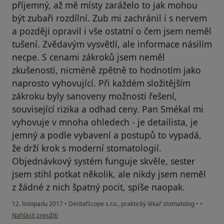
příjemný, až mě místy zaráželo to jak mohou
být zubaři rozdílní. Zub mi zachránil i s nervem
a později opravil i vše ostatní o čem jsem neměl
tušení. Zvědavým vysvětlí, ale informace násilím
necpe. S cenami zákroků jsem neměl
zkušenosti, nicméně zpětně to hodnotím jako
naprosto vyhovující. Při každém složitějším
zákroku byly sanoveny možnosti řešení,
související rizika a odhad ceny. Pan Smékal mi
vyhovuje v mnoha ohledech - je detailista, je
jemný a podle vybavení a postupů to vypadá,
že drží krok s moderní stomatologií.
Objednávkový systém funguje skvěle, sester
jsem stihl potkat několik, ale nikdy jsem neměl
z žádné z nich špatný pocit, spíše naopak.
12. listopadu 2017
•
DentalScope s.r.o., praktický lékař stomatolog
•
•
podle názoru uživatele Váš účet byl odstraněn
Nahlásit zneužití