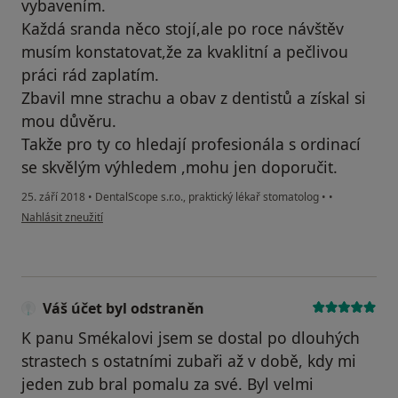
vybavením.
Každá sranda něco stojí,ale po roce návštěv
musím konstatovat,že za kvaklitní a pečlivou
práci rád zaplatím.
Zbavil mne strachu a obav z dentistů a získal si
mou důvěru.
Takže pro ty co hledají profesionála s ordinací
se skvělým výhledem ,mohu jen doporučit.
25. září 2018
•
DentalScope s.r.o., praktický lékař stomatolog
•
•
podle názoru uživatele Váš účet byl odstraněn
Nahlásit zneužití
Váš účet byl odstraněn
K panu Smékalovi jsem se dostal po dlouhých
strastech s ostatními zubaři až v době, kdy mi
jeden zub bral pomalu za své. Byl velmi