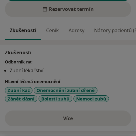
Rezervovat termín
Zkušenosti
Ceník
Adresy
Názory pacientů (
Zkušenosti
Odborník na:
Zubní lékařství
Hlavní léčená onemocnění
Zubní kaz
Onemocnění zubní dřeně
Zánět dásní
Bolesti zubů
Nemoci zubů
Více
o zkušenostech