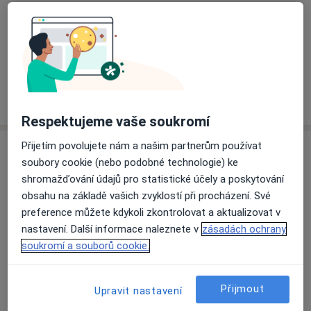
Ceník
Informace o službách a cenách nejsou k dispozici
Tento specialista ještě nepřidával žádné informace o
svých službách.
Respektujeme vaše soukromí
Přijetím povolujete nám a našim partnerům používat
Adresa
soubory cookie (nebo podobné technologie) ke
shromažďování údajů pro statistické účely a poskytování
DentalScope s.r.o., praktický lékař
obsahu na základě vašich zvyklostí při procházení. Své
stomatolog
preference můžete kdykoli zkontrolovat a aktualizovat v
Poštovní 39/2451,
Moravská Ostrava a Přívoz
,
nastavení. Další informace naleznete v
zásadách ochrany
Ostrava
70200
soukromí a souborů cookie.
Přiblížit mapu
se otevře v nové záložce
Přijmout
Upravit nastavení