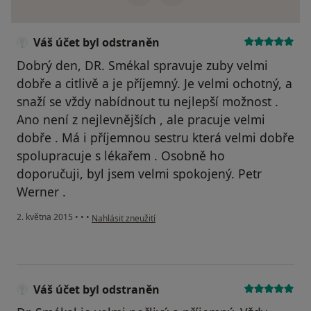
Váš účet byl odstraněn
Dobrý den, DR. Smékal spravuje zuby velmi
dobře a citlivě a je příjemný. Je velmi ochotný, a
snaží se vždy nabídnout tu nejlepší možnost .
Ano není z nejlevnějších , ale pracuje velmi
dobře . Má i příjemnou sestru která velmi dobře
spolupracuje s lékařem . Osobně ho
doporučuji, byl jsem velmi spokojený. Petr
Werner .
podle názoru uživatele Váš účet byl odstraněn
2. května 2015
•
•
•
Nahlásit zneužití
Váš účet byl odstraněn