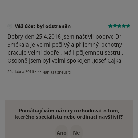
Váš účet byl odstraněn
Dobry den 25.4,2016 jsem naštivil poprve Dr
Smékala je velmi pečlivý a přijemný, ochotny
pracuje velmi dobře . Má i pčijemnou sestru .
Osobně jsem byl velmi spokojen .Josef Cajka
podle názoru uživatele Váš účet byl odstraněn
26. dubna 2016
•
•
•
Nahlásit zneužití
Pomáhají vám názory rozhodovat o tom,
kterého specialistu nebo ordinaci navštívit?
Ano
Ne