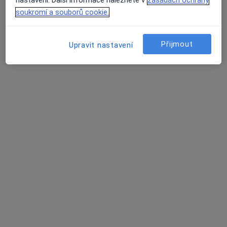
soukromí a souborů cookie.
Jiří Plevák
·
Více
Zubař
Přijmout
Upravit nastavení
Nad Porubkou 1235/34A, Ostrava
•
Mapa
Zubní ordinace Nad Porubkou
Bělení zubů
3 500 Kč
Tento specialista nenabízí online rezervaci termínu na této adrese.
Rezervovat termín