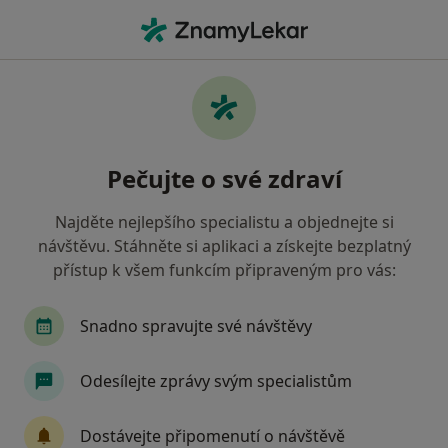
Hla
Zubař • Bohumín, moravskoslezský
Filtry
Mapa
Zubař Bohumín
Pečujte o své zdraví
Jak řadíme výsledky vyhledávání?
Najděte nejlepšího specialistu a objednejte si
návštěvu. Stáhněte si aplikaci a získejte bezplatný
Jakou pojišťovnu máte?
přístup k všem funkcím připraveným pro vás:
Všeobecná zdravotní pojišťovna
Oborová zdra
Snadno spravujte své návštěvy
Odesílejte zprávy svým specialistům
Dostávejte připomenutí o návštěvě