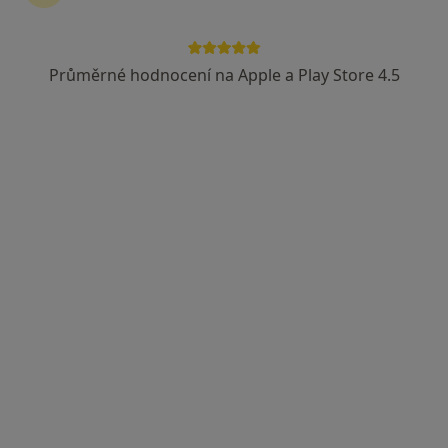
Průměrné hodnocení na Apple a Play Store 4.5
MUDr. Andrea Kramarčíková
·
Více
Zubař
20 názorů
Zahradní 2055, Karviná
•
Mapa
Soukromá zubní ambulance
Tento specialista nenabízí online rezervaci termínu na této adrese.
Rezervovat termín