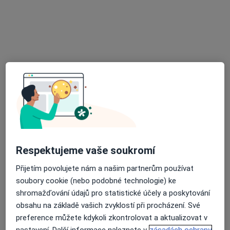
MUDr. Martin Dančík
·
Více
Zubař
9 názorů
Kostelní 96/23, Ostrava
•
Mapa
Dentdelion - zubní ordinace, s.r.o.
Endodontické konzultace
980 Kč
Tento specialista nenabízí online rezervaci termínu na této adrese.
Rezervovat termín
Respektujeme vaše soukromí
Přijetím povolujete nám a našim partnerům používat
soubory cookie (nebo podobné technologie) ke
shromažďování údajů pro statistické účely a poskytování
obsahu na základě vašich zvyklostí při procházení. Své
preference můžete kdykoli zkontrolovat a aktualizovat v
nastavení. Další informace naleznete v
zásadách ochrany