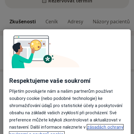
Rezervovat termín
Zkušenosti
Ceník
Adresy
Názory pacientů
Zkušenosti
Odborník na:
Zubní lékařství
Služby a ceník služeb
Respektujeme vaše soukromí
Digitální rentgen
Přijetím povolujete nám a našim partnerům používat
Detaily
soubory cookie (nebo podobné technologie) ke
shromažďování údajů pro statistické účely a poskytování
obsahu na základě vašich zvyklostí při procházení. Své
Estetická stomatologie
preference můžete kdykoli zkontrolovat a aktualizovat v
Detaily
nastavení. Další informace naleznete v
zásadách ochrany