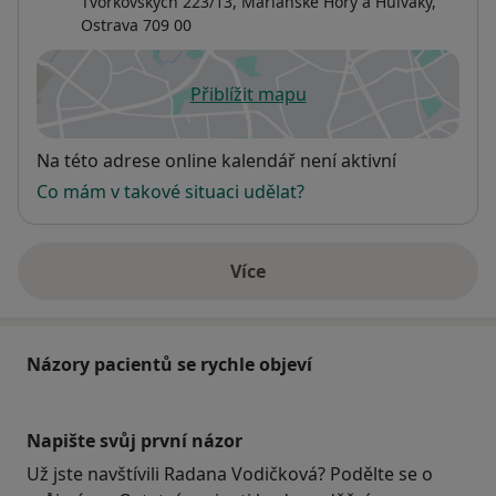
Tvorkovských 223/13,
Mariánské Hory a Hulváky
,
Ostrava
709 00
Přiblížit mapu
se otevře v nové záložce
Dostupnost
Na této adrese online kalendář není aktivní
Co mám v takové situaci udělat?
Více
o adrese
Názory pacientů se rychle objeví
Napište svůj první názor
Už jste navštívili Radana Vodičková? Podělte se o