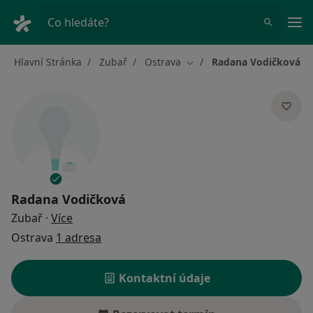
Hla
Co hledáte?
Hlavní Stránka
Zubař
Ostrava
Radana Vodičková
Změna města
Radana Vodičková
o specializacích
Zubař
·
Více
Ostrava
1 adresa
Kontaktní údaje