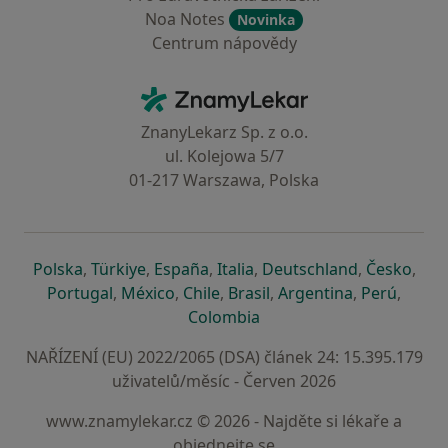
Noa Notes
Novinka
Centrum nápovědy
Kontakt
ZnamyLekar - Hlavní stránka
ZnanyLekarz Sp. z o.o.
ul. Kolejowa 5/7
01-217 Warszawa, Polska
se otevře v nové záložce
se otevře v nové záložce
se otevře v nové záložce
se otevře v nové záložce
se otevře v 
se o
Polska
,
Türkiye
,
España
,
Italia
,
Deutschland
,
Česko
,
se otevře v nové záložce
se otevře v nové záložce
se otevře v nové záložce
se otevře v nové záložc
se otevře v 
se ote
Portugal
,
México
,
Chile
,
Brasil
,
Argentina
,
Perú
,
se otevře v nové záložce
Colombia
NAŘÍZENÍ (EU) 2022/2065 (DSA) článek 24: 15.395.179
uživatelů/měsíc - Červen 2026
www.znamylekar.cz © 2026 - Najděte si lékaře a
objednejte se