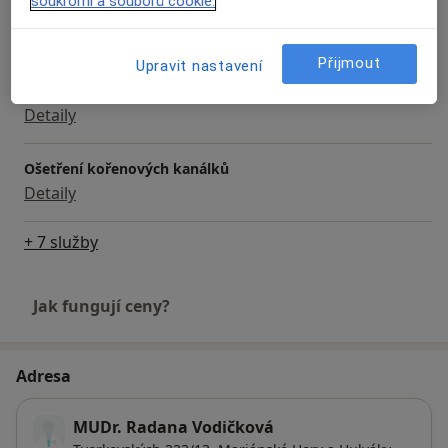
soukromí a souborů cookie.
Extrakce zubu
Detaily
Přijmout
Upravit nastavení
Léčba onemocnění dásní
Detaily
Ošetření kořenových kanálků
Detaily
+ 7 služby
Jak fungují ceny?
Adresa
MUDr. Radana Vodičková