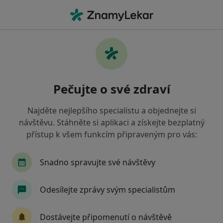
Hla
Léčba Onemocnění Dásní • Ostrava, moravskoslezský
Filtry
• 1
Mapa
Léčba onemocnění dásní Ostrava
Pečujte o své zdraví
Jak řadíme výsledky vyhledávání?
Najděte nejlepšího specialistu a objednejte si
návštěvu. Stáhněte si aplikaci a získejte bezplatný
Jakého specialistu hledáte?
přístup k všem funkcím připraveným pro vás:
Dentální hygienistka, hygienista
Zubař
Snadno spravujte své návštěvy
Odesílejte zprávy svým specialistům
Dostávejte připomenutí o návštěvě