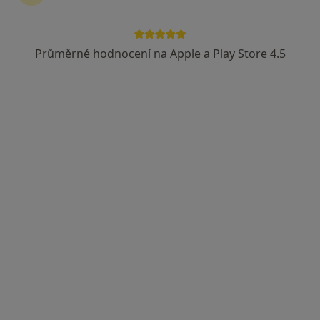
Průměrné hodnocení na Apple a Play Store 4.5
MUDr. Igor Kuczinský
·
Více
Zubař
54 názorů
Českobratrská 2227/7, Ostrava
•
Mapa
MUDr. Igor Kuczinský
Léčba onemocnění dásní
Cena nebyla přidána
Tento specialista nenabízí online rezervaci termínu na této adrese.
Rezervovat termín