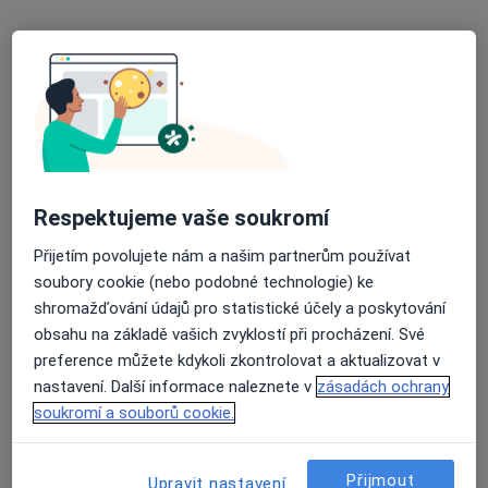
Bc. Adriana Adamovská
·
Více
Dentální hygienistka, hygienista
20 názorů
Švabinského 15, Ostrava
•
Mapa
Dentální hygiena
Respektujeme vaše soukromí
Léčba onemocnění dásní
Cena nebyla přidána
Přijetím povolujete nám a našim partnerům používat
Tento specialista nenabízí online rezervaci termínu na této adrese.
soubory cookie (nebo podobné technologie) ke
shromažďování údajů pro statistické účely a poskytování
Rezervovat termín
obsahu na základě vašich zvyklostí při procházení. Své
preference můžete kdykoli zkontrolovat a aktualizovat v
nastavení. Další informace naleznete v
zásadách ochrany
soukromí a souborů cookie.
Přijmout
Upravit nastavení