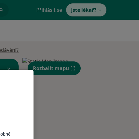
Přihlásit se
Jste lékař?
edávání?
Rozbalit mapu
Út
St
Čt
n
11 Srpen
12 Srpen
13 Srpen
dobné