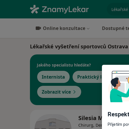
specializ
Online konzultace
Dostupné t
Lékařské vyšetření sportovců Ostrava
Jakého specialistu hledáte?
Internista
Praktický lékař
C
Zobrazit více
Respekt
Silesia Medical s.r
Přijetím p
Chirurg, Dermatolog, End