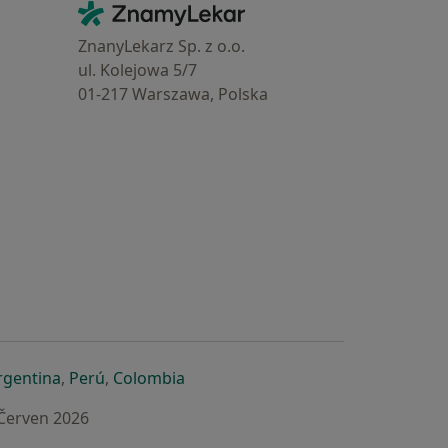
Kontakt
ZnamyLekar - Hlavní stránka
ZnanyLekarz Sp. z o.o.
ul. Kolejowa 5/7
01-217 Warszawa, Polska
e
é záložce
 v nové záložce
otevře v nové záložce
se otevře v nové záložce
se otevře v nové záložce
se otevře v nové záložce
rgentina
,
Perú
,
Colombia
 Červen 2026