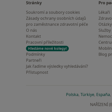
Stránky
Pro pa
Soukromí a soubory cookies
Lékaři
Zásady ochrany osobních údajů
Zdravot
pro zaměstnance zdravotní péče
Otázky
O nás
Služby
Kontakt
Nemoc
Pracovní příležitosti
Centr
Mobilní
Hledáme nové kolegy!
Podmínky
Blog p
Partneři
Jak řadíme výsledky vyhledávání?
Přístupnost
se otevře v nové 
se otevře
s
Polska
,
Türkiye
,
España
,
NAŘÍZENÍ (E