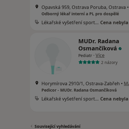
Opavská 959, Ostrava Poruba, Ostrava
•
Odborný lékař interní a PL pro dospělé
Lékařské vyšetření sportovců
Cena nebyla
MUDr. Radana
Osmančíková
·
Více
Pediatr
2 názory
Horymírova 2910/1, Ostrava-Zabřeh
•
M
Pedicor - MUDr. Radana Osmančíková
Lékařské vyšetření sportovců
Cena nebyla
Související vyhledávání