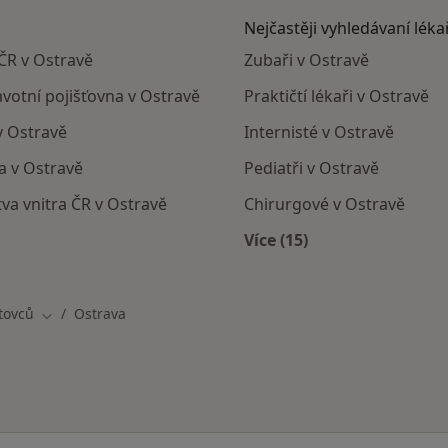
Nejčastěji vyhledávaní léka
 ČR v Ostravě
Zubaři v Ostravě
avotní pojišťovna v Ostravě
Praktičtí lékaři v Ostravě
v Ostravě
Internisté v Ostravě
a v Ostravě
Pediatři v Ostravě
tva vnitra ČR v Ostravě
Chirurgové v Ostravě
Více (15)
Více v kategorii: Nejč
tovců
Ostrava
Změna města