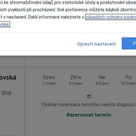
e) ke shromažďování údajů pro statistické účely a poskytování obs
ich zvyklostí při procházení. Své preference můžete kdykoli zkontro
Online rezervace termínu není k dispozic
t v nastavení. Další informace naleznete v
zásadách ochrany soukr
okie.
Zobrazit profil
P
Upravit nastavení
 přidána
novská
Dnes
Zítra
Ne
Po
7 Srpen
8 Srpen
9 Srpen
10 Srpe
·
Více
Online rezervace termínu není k dispozic
Rezervovat termín