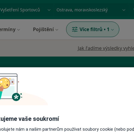
ace, nemoc nebo příjmení
Město nebo region
ermíny
Pojištění
Více filtrů
•
1
Jak řadíme výsledky vyhl
hirurg
Dermatolog
Endokrinolog
ujeme vaše soukromí
.o.
Dnes
Zítra
Ne
Po
7 Srpen
8 Srpen
9 Srpen
10 Srpe
ovolujete nám a našim partnerům používat soubory cookie (nebo po
okrinolog