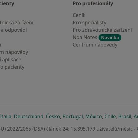
cienty
Pro profesionály
Ceník
nická zařízení
Pro specialisty
 a odpovědi
Pro zdravotnická zařízení
Noa Notes
Novinka
i
Centrum nápovědy
um nápovědy
 aplikace
ro pacienty
záložce
 v nové záložce
e otevře v nové záložce
se otevře v nové záložce
se otevře v nové záložce
se otevře v nové záložce
se otevře v nové záložc
se otevře v nov
se otevře
se 
Italia
,
Deutschland
,
Česko
,
Portugal
,
México
,
Chile
,
Brasil
,
A
U) 2022/2065 (DSA) článek 24: 15.395.179 uživatelů/měsíc -