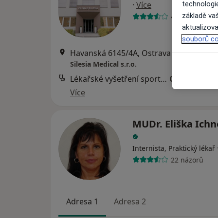
·
Více
technologi
základě vaš
40 názorů
aktualizova
souborů co
Havanská 6145/4A, Ostrava
•
Mapa
Silesia Medical s.r.o.
Lékařské vyšetření sportovců
Cena nebyla
Více
MUDr. Eliška Ich
Internista, Praktický lékař
22 názorů
Adresa 1
Adresa 2