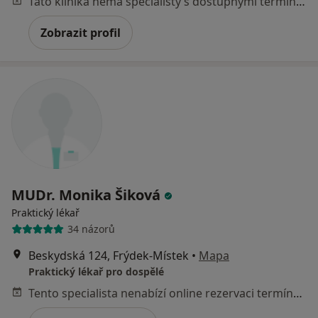
Tato klinika nemá specialisty s dostupnými termíny v online kalendáři
Zobrazit profil
MUDr. Monika Šiková
Praktický lékař
34 názorů
Beskydská 124, Frýdek-Místek
•
Mapa
Praktický lékař pro dospělé
Tento specialista nenabízí online rezervaci termínu na této adrese.