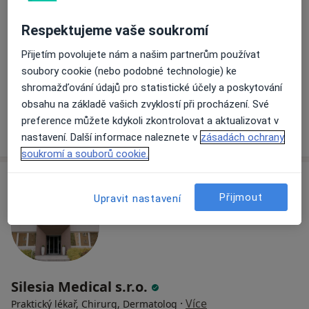
MUDr. Alexandra Ligová
·
Více
Praktický lékař
Respektujeme vaše soukromí
6 názorů
Přijetím povolujete nám a našim partnerům používat
Ostrava
•
Mapa
soubory cookie (nebo podobné technologie) ke
Praktik-lékař Stará Bělá s.r.o., PL pro dospělé
shromažďování údajů pro statistické účely a poskytování
Tento specialista nenabízí online rezervaci termínu na této adrese.
obsahu na základě vašich zvyklostí při procházení. Své
preference můžete kdykoli zkontrolovat a aktualizovat v
Rezervovat termín
nastavení. Další informace naleznete v
zásadách ochrany
soukromí a souborů cookie.
Přijmout
Upravit nastavení
Silesia Medical s.r.o.
·
Více
Praktický lékař, Chirurg, Dermatolog