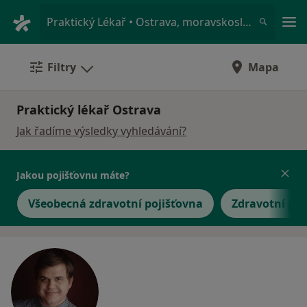
Hla
Praktický Lékař • Ostrava, moravskoslezský
Filtry
Mapa
Praktický lékař Ostrava
Jak řadíme výsledky vyhledávání?
Jakou pojišťovnu máte?
Všeobecná zdravotní pojišťovna
Zdravotní poj