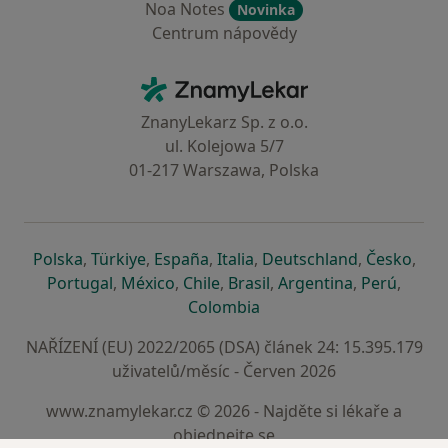
Noa Notes
Novinka
Centrum nápovědy
Kontakt
ZnamyLekar - Hlavní stránka
ZnanyLekarz Sp. z o.o.
ul. Kolejowa 5/7
01-217 Warszawa, Polska
se otevře v nové záložce
se otevře v nové záložce
se otevře v nové záložce
se otevře v nové záložce
se otevře v 
se o
Polska
,
Türkiye
,
España
,
Italia
,
Deutschland
,
Česko
,
se otevře v nové záložce
se otevře v nové záložce
se otevře v nové záložce
se otevře v nové záložc
se otevře v 
se ote
Portugal
,
México
,
Chile
,
Brasil
,
Argentina
,
Perú
,
se otevře v nové záložce
Colombia
NAŘÍZENÍ (EU) 2022/2065 (DSA) článek 24: 15.395.179
uživatelů/měsíc - Červen 2026
www.znamylekar.cz © 2026 - Najděte si lékaře a
objednejte se