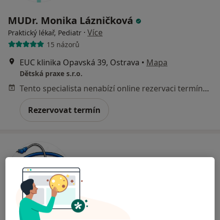
MUDr. Monika Lázničková
·
Více
Praktický lékař, Pediatr
15 názorů
EUC klinika Opavská 39, Ostrava
•
Mapa
Dětská praxe s.r.o.
Tento specialista nenabízí online rezervaci termínu na této adrese.
Rezervovat termín