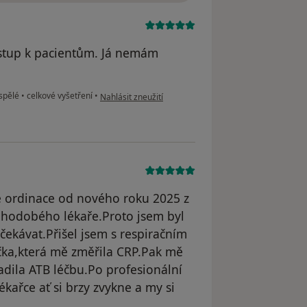
ístup k pacientům. Já nemám
podle názoru uživatele LV
ospělé
•
celkové vyšetření
•
Nahlásit zneužití
é ordinace od nového roku 2025 z
hodobého lékaře.Proto jsem byl
ekávat.Přišel jsem s respiračním
čka,která mě změřila CRP.Pak mě
adila ATB léčbu.Po profesionální
ékařce ať si brzy zvykne a my si