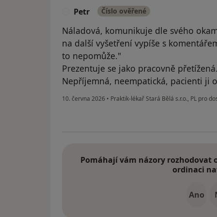
Petr
Číslo ověřené
P
Náladová, komunikuje dle svého okam
na další vyšetření vypíše s komentářem
to nepomůže."
Prezentuje se jako pracovně přetížená
Nepříjemná, neempatická, pacienti ji o
10. června 2026
•
Praktik-lékař Stará Bělá s.r.o., PL pro d
Pomáhají vám názory rozhodovat o 
ordinaci na
Ano