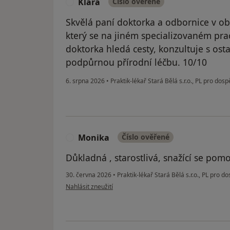
Klára
Číslo ověřené
K
Skvělá paní doktorka a odbornice v 
který se na jiném specializovaném prac
doktorka hledá cesty, konzultuje s ost
podpůrnou přírodní léčbu. 10/10
6. srpna 2026
•
Praktik-lékař Stará Bělá s.r.o., PL pro dos
Monika
Číslo ověřené
M
Důkladná , starostlivá, snažící se po
30. června 2026
•
Praktik-lékař Stará Bělá s.r.o., PL pro d
podle názoru uživatele Monika
Nahlásit zneužití