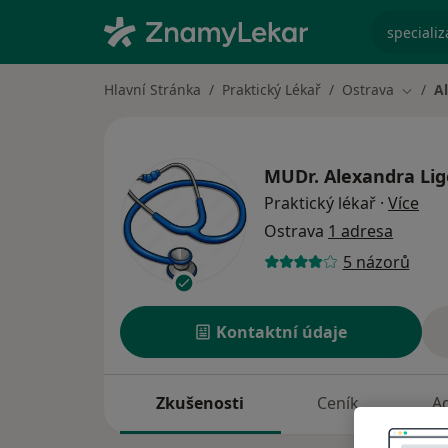
specializ
Hlavní Stránka
Praktický Lékař
Ostrava
A
Změna
MUDr.
Alexandra Li
o sp
Praktický lékař
·
Více
Ostrava
1 adresa
5 názorů
Kontaktní údaje
Zkušenosti
Ceník
A