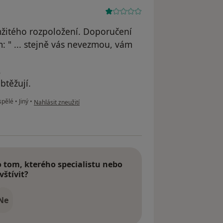
žitého rozpoložení. Doporučení
: " ... stejně vás nevezmou, vám
.
btěžují.
podle názoru uživatele Petr
ospělé
•
Jiný
•
Nahlásit zneužití
tom, kterého specialistu nebo
vštívit?
Ne