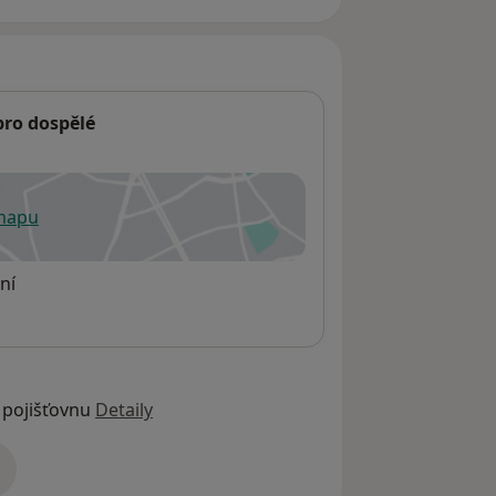
 pro dospělé
 mapu
 otevře v nové záložce
ní
 pojišťovnu
Detaily
adrese