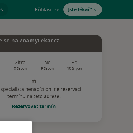
Přihlásit se
Jste lékař?
e se na ZnamyLekar.cz
Zítra
Ne
Po
Út
St
8 Srpen
9 Srpen
10 Srpen
11 Srpen
12 Srp
specialista nenabízí online rezervaci
termínu na této adrese.
Rezervovat termín