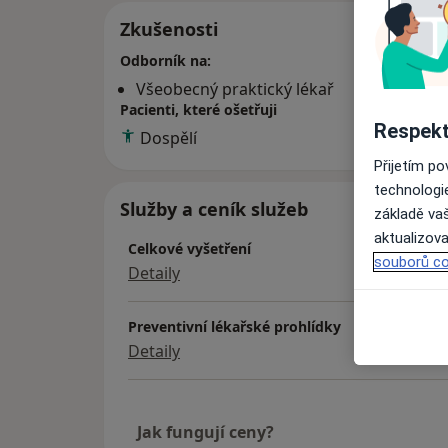
Zkušenosti
Odborník na:
Všeobecný praktický lékař
Pacienti, které ošetřuji
Respekt
Dospělí
Přijetím p
technologi
Služby a ceník služeb
základě vaš
aktualizova
Celkové vyšetření
souborů co
Detaily
Preventivní lékařské prohlídky
Detaily
Jak fungují ceny?