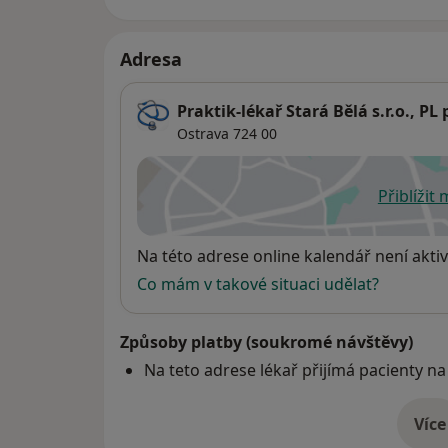
Adresa
Praktik-lékař Stará Bělá s.r.o., PL
Ostrava
724 00
Přiblížit
se
Dostupnost
Na této adrese online kalendář není aktiv
Co mám v takové situaci udělat?
Způsoby platby (soukromé návštěvy)
Na teto adrese lékař přijímá pacienty na
Více
o 