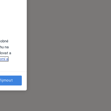
dobné
ahu na
lovat a
omí a
řijmout