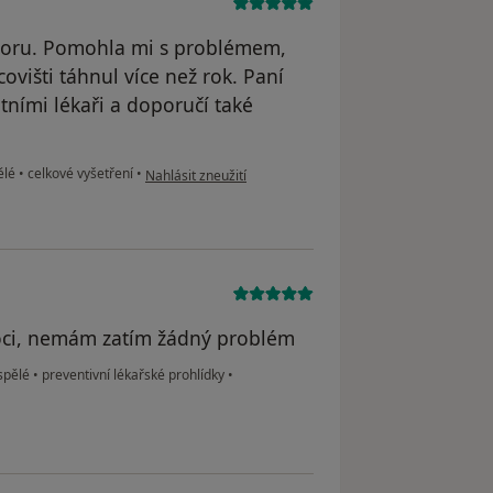
oboru. Pomohla mi s problémem,
ovišti táhnul více než rok. Paní
atními lékaři a doporučí také
podle názoru uživatele Klára
pělé
•
celkové vyšetření
•
Nahlásit zneužití
moci, nemám zatím žádný problém
ospělé
•
preventivní lékařské prohlídky
•