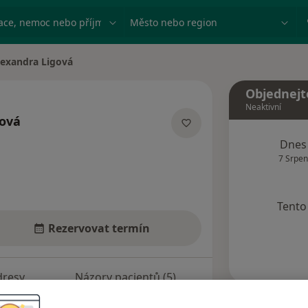
ace, nemoc nebo příjmení
Město nebo region
lexandra Ligová
 města
Objednejt
Neaktivní
gová
ecializacích
Dnes
7 Srpen
Tento 
Rezervovat termín
dresy
Názory pacientů (5)