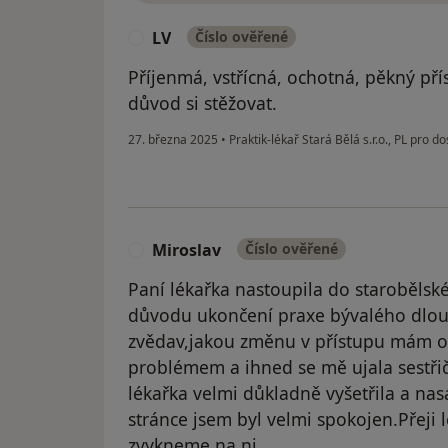
LV
Číslo ověřené
L
Příjenmá, vstřícná, ochotná, pěkný př
důvod si stěžovat.
27. března 2025
•
Praktik-lékař Stará Bělá s.r.o., PL pro d
Miroslav
Číslo ověřené
M
Paní lékařka nastoupila do starobělsk
důvodu ukončení praxe bývalého dlou
zvědav,jakou změnu v přístupu mám oč
problémem a ihned se mě ujala sestři
lékařka velmi důkladně vyšetřila a nas
stránce jsem byl velmi spokojen.Přeji l
zvykneme na ni.