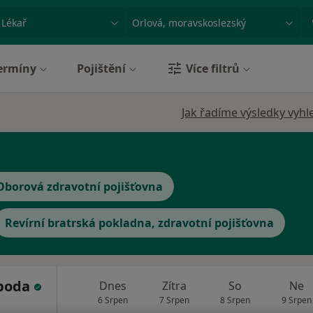
ace, nemoc nebo příjmení
Město nebo region
ermíny
Pojištění
Více filtrů
Jak řadíme výsledky vyhl
Oborová zdravotní pojišťovna
Revírní bratrská pokladna, zdravotní pojišťovna
oboda
Dnes
Zítra
So
Ne
6 Srpen
7 Srpen
8 Srpen
9 Srpen