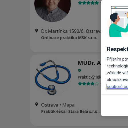
9 názorů
Dr. Martínka 1590/6, Ostrava
•
Mapa
Ordinace praktika MSK s.r.o.
Respekt
Přijetím p
MUDr. Alexandra 
technologi
základě vaš
·
Více
Praktický lékař
aktualizova
5 názorů
souborů co
Ostrava
•
Mapa
Praktik-lékař Stará Bělá s.r.o., PL pro dospě