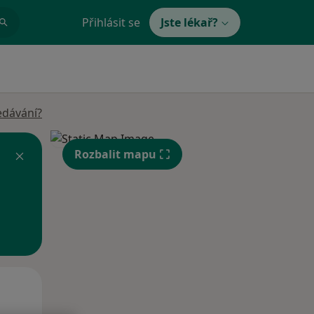
Přihlásit se
Jste lékař?
edávání?
Rozbalit mapu
Po
Út
St
10 Srpen
11 Srpen
12 Srpen