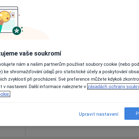
Online rezervace termínu není k dispozic
Rezervovat termín
ujeme vaše soukromí
ovolujete nám a našim partnerům používat soubory cookie (nebo po
Ligová
Dnes
Zítra
So
Ne
e) ke shromažďování údajů pro statistické účely a poskytování obs
6 Srpen
7 Srpen
8 Srpen
9 Srpen
ich zvyklostí při procházení. Své preference můžete kdykoli zkontro
t v nastavení. Další informace naleznete v
zásadách ochrany soukr
okie.
Online rezervace termínu není k dispozic
Rezervovat termín
P
Upravit nastavení
lé