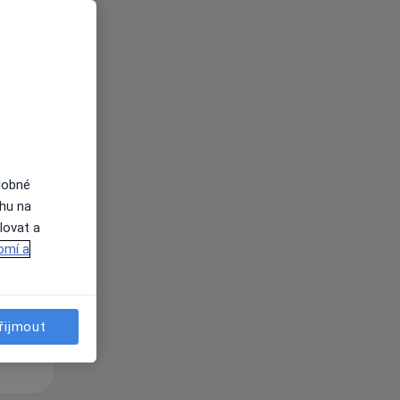
i
dobné
Po
Út
St
ahu na
10 Srpen
11 Srpen
12 Srpen
lovat a
omí a
i
řijmout