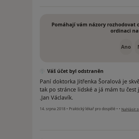
Pomáhají vám názory rozhodovat o 
ordinaci na
Ano
Váš účet byl odstraněn
Paní doktorka Jitřenka Šoralová je skv
tak po stránce lidské a já mám tu čest 
.Jan Václavík.
podle názo
14. srpna 2018
•
Praktický lékař pro dospělé
•
•
Nahlásit z