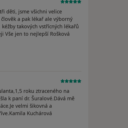
ři děti, jsme všichni velice
 člověk a pak lékař ale výborný
 kéžby takových vstřícných lékařů
i Vše jen to nejlepší Rošková
 odstraněn
lanta,1,5 roku ztraceného na
šla k paní dr. Šuralové.Dává mě
ce.Je velmi šikovná a
dříve.Kamila Kuchárová
traněn