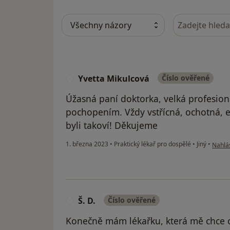
Hledejte v ná
Yvetta Mikulcová
Číslo ověřené
Y
Úžasná paní doktorka, velká profesion
pochopením. Vždy vstřícná, ochotná, e
byli takoví! Děkujeme
podle 
1. března 2023
•
Praktický lékař pro dospělé
•
Jiný
•
Nahlás
Š. D.
Číslo ověřené
Š
Konečně mám lékařku, která mě chce o