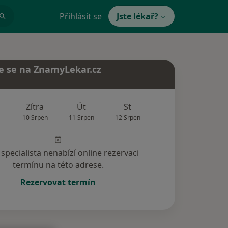
Přihlásit se
Jste lékař?
e se na ZnamyLekar.cz
Zítra
Út
St
Čt
Pá
10 Srpen
11 Srpen
12 Srpen
13 Srpen
14 Srp
specialista nenabízí online rezervaci
termínu na této adrese.
Rezervovat termín