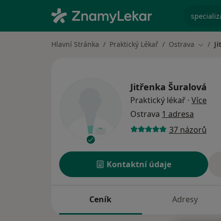
specializ
Hlavní Stránka
Praktický Lékař
Ostrava
Ji
Změna
Jitřenka Šuralová
o sp
Praktický lékař
·
Více
Ostrava
1 adresa
37 názorů
Kontaktní údaje
Ceník
Adresy