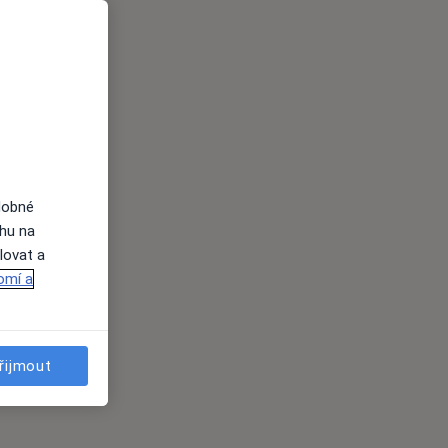
dobné
ahu na
lovat a
omí a
řijmout