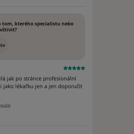
tom, kterého specialistu nebo
vštívit?
Ne
ělá jak po stránce profesionální
ji jako lékařku jen a jen doporučit
ru uživatele Váš účet byl odstraněn
neužití