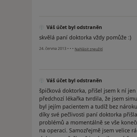
Váš účet byl odstraněn
skvělá paní doktorka vždy pomůže :)
podle názoru uživatele Váš účet byl 
24. června 2013
•
•
•
Nahlásit zneužití
Váš účet byl odstraněn
špičková doktorka, přišel jsem k ní jen 
předchozí lékařka tvrdila, že jsem simu
byl jejím pacientem a tudíž bez nárok
díky své pečlivosti paní doktorka přišl
problémů a momentálně se vše konečně
na operaci. Samozřejmě jsem velice rá