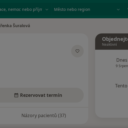
ace, nemoc nebo příjmení
Město nebo region
třenka Šuralová
 města
Objednejt
Neaktivní
ecializacích
Dnes
9 Srpen
Tento 
Rezervovat termín
Názory pacientů (37)