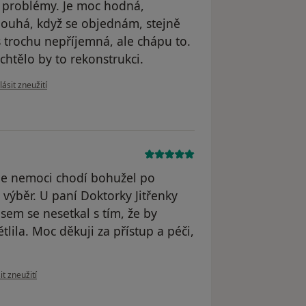
í problémy. Je moc hodná,
dlouhá, když se objednám, stejně
s trochu nepříjemná, ale chápu to.
 chtělo by to rekonstrukci.
e názoru uživatele Š. D.
ásit zneužití
ale nemoci chodí bohužel po
výběr. U paní Doktorky Jitřenky
jsem se nesetkal s tím, že by
ila. Moc děkuji za přístup a péči,
názoru uživatele Váš účet byl odstraněn
t zneužití