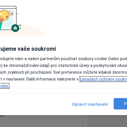
ách nejsou k dispozici
ádné informace o svých službách.
ujeme vaše soukromí
ovolujete nám a našim partnerům používat soubory cookie (nebo po
e) ke shromažďování údajů pro statistické účely a poskytování obs
ich zvyklostí při procházení. Své preference můžete kdykoli zkontro
t v nastavení. Další informace naleznete v
zásadách ochrany soukr
okie.
 mapu
 otevře v nové záložce
P
Upravit nastavení
ní