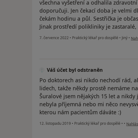
všechna vyšetření a odhalila zdravotn
doporučuji. Jen čekací doba je velmi 
čekám hodinu a půl. Sestřička je obča
Jinak prostředí polikliniky je zastaralé,
podl
7. července 2022
•
Praktický lékař pro dospělé
•
Jiný
•
Nahl
Váš účet byl odstraněn
Po doktorech asi nikdo nechodí rád, 
lidech, takže někdy prostě nemáme na 
Šuralové jsem nějakých 15 let a nikdy 
nebyla příjemná nebo mi něco nevysvětl
kterou nám pacientům dáváte :)
podle 
12. listopadu 2019
•
Praktický lékař pro dospělé
•
•
Nahlási