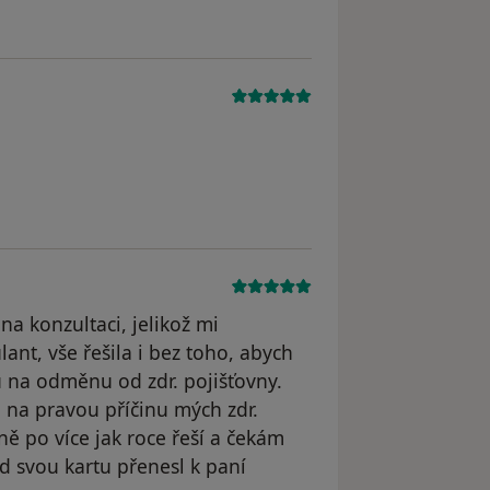
odstraněn
na konzultaci, jelikož mi
lant, vše řešila i bez toho, abych
u na odměnu od zdr. pojišťovny.
a na pravou příčinu mých zdr.
 po více jak roce řeší a čekám
d svou kartu přenesl k paní