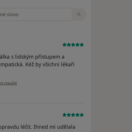
zorech
álka s lidským přístupem a
mpatická. Kéž by všichni lékaři
názoru uživatele Yvetta Mikulcová
it zneužití
pravdu léčit. Ihned mi udělala