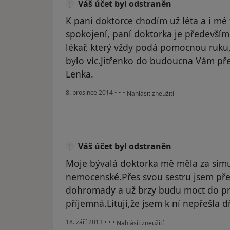
Váš účet byl odstraněn
K paní doktorce chodím už léta a i mé t
spokojení, paní doktorka je především
lékař, který vždy podá pomocnou ruku,
bylo víc.Jitřenko do budoucna Vám přej
Lenka.
podle názoru uživatele Váš účet byl
8. prosince 2014
•
•
•
Nahlásit zneužití
Váš účet byl odstraněn
Moje bývalá doktorka mě měla za simu
nemocenské.Přes svou sestru jsem pře
dohromady a už brzy budu moct do prá
příjemná.Lituji,že jsem k ní nepřešla 
podle názoru uživatele Váš účet byl ods
18. září 2013
•
•
•
Nahlásit zneužití