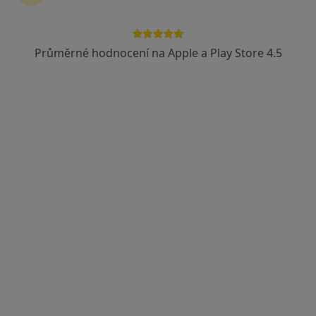
Revírní bratrská pokladna, zdravotní pojišťovna
Průměrné hodnocení na Apple a Play Store 4.5
MUDr. Josef Susík
Praktický lékař
15 názorů
Nadační 1, Odry
•
Mapa
Praktický lékař pro dospělé
Tento specialista nenabízí online rezervaci termínu na této adrese.
Rezervovat termín