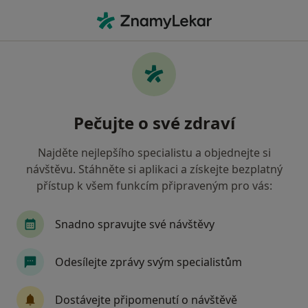
Hla
Praktický Lékař • Hranice, olomoucký
Filtry
Mapa
Praktický lékař Hranice
Pečujte o své zdraví
Jak řadíme výsledky vyhledávání?
Najděte nejlepšího specialistu a objednejte si
návštěvu. Stáhněte si aplikaci a získejte bezplatný
Jakou pojišťovnu máte?
přístup k všem funkcím připraveným pro vás:
Zdravotní pojišťovna ministerstva vnitra ČR
Snadno spravujte své návštěvy
Oborová zdravotní pojišťovna
Odesílejte zprávy svým specialistům
Vojenská zdravotní pojišťovna ČR
Dostávejte připomenutí o návštěvě