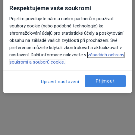
Respektujeme vaše soukromí
Přijetím povolujete nám a našim partnerům používat
soubory cookie (nebo podobné technologie) ke
shromažďování údajů pro statistické účely a poskytování
obsahu na základě vašich zvyklostí při procházení. Své
preference můžete kdykoli zkontrolovat a aktualizovat v
MUDr. Jaroslav Hron
nastavení. Další informace naleznete v
zásadách ochrany
Praktický lékař
soukromí a souborů cookie.
13 názorů
Všechovice 93, Všechovice
•
Mapa
Přijmout
Upravit nastavení
Praktický lékař pro dospělé, gynekolog
Tento specialista nenabízí online rezervaci termínu na této adrese.
Rezervovat termín