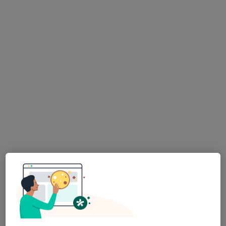
MUDr. Lubica Víchová
Praktický lékař
15 názorů
Studentská 5, Hranice
•
Mapa
Praktický lékař pro dospělé
Tento specialista nenabízí online rezervaci termínu na této adrese.
Rezervovat termín