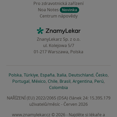
Pro zdravotnická zařízení
Noa Notes
Novinka
Centrum nápovědy
Kontakt
ZnamyLekar - Hlavní stránka
ZnanyLekarz Sp. z o.o.
ul. Kolejowa 5/7
01-217 Warszawa, Polska
se otevře v nové záložce
se otevře v nové záložce
se otevře v nové záložce
se otevře v nové záložce
se otevře v 
se o
Polska
,
Türkiye
,
España
,
Italia
,
Deutschland
,
Česko
,
se otevře v nové záložce
se otevře v nové záložce
se otevře v nové záložce
se otevře v nové záložc
se otevře v 
se ote
Portugal
,
México
,
Chile
,
Brasil
,
Argentina
,
Perú
,
se otevře v nové záložce
Colombia
NAŘÍZENÍ (EU) 2022/2065 (DSA) článek 24: 15.395.179
uživatelů/měsíc - Červen 2026
www.znamylekar.cz © 2026 - Najděte si lékaře a