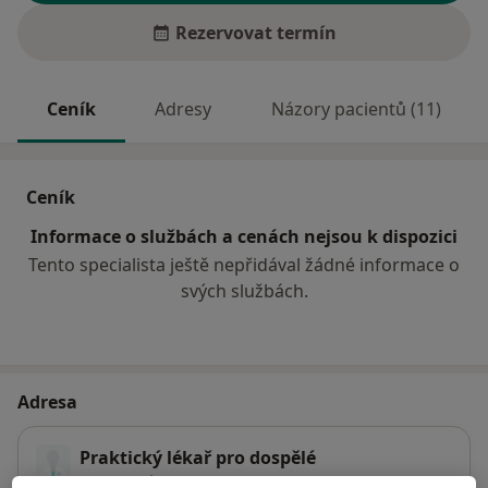
Rezervovat termín
Ceník
Adresy
Názory pacientů (11)
Ceník
Informace o službách a cenách nejsou k dispozici
Tento specialista ještě nepřidával žádné informace o
svých službách.
Adresa
Praktický lékař pro dospělé
Komenského 289,
Hranice
75301