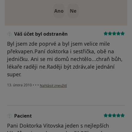
Ano
Ne
Váš účet byl odstraněn
Byl jsem zde poprvé a byl jsem velice mile
překvapen.Paní doktorka i sestřička, obě na
jedničku. Ani se mi domů nechtělo...chraň bůh,
lékaře raději ne.Raději být zdráv,ale jednání
super.
podle názoru uživatele Váš účet byl odstraněn
13. února 2010
•
•
•
Nahlásit zneužití
Pacient
Pani Doktorka Vitovska jeden s nejlepších