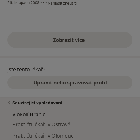
podle názoru uživatele pacient
26. listopadu 2008
•
•
•
Nahlásit zneužití
Zobrazit více
výše uvedené názory
Jste tento lékař?
Upravit nebo spravovat profil
Související vyhledávání
V okolí Hranic
Praktičtí lékaři v Ostravě
Praktičtí lékaři v Olomouci