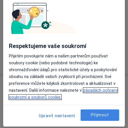
Přiblížit mapu
se otevře v nové záložce
Dostupnost
Na této adrese online kalendář není aktivní
Co mám v takové situaci udělat?
Respektujeme vaše soukromí
Přijetím povolujete nám a našim partnerům používat
Více
soubory cookie (nebo podobné technologie) ke
o adrese
shromažďování údajů pro statistické účely a poskytování
obsahu na základě vašich zvyklostí při procházení. Své
preference můžete kdykoli zkontrolovat a aktualizovat v
Názory
nastavení. Další informace naleznete v
zásadách ochrany
soukromí a souborů cookie.
Přidejte svůj názor
Přijmout
Upravit nastavení
11 názorů