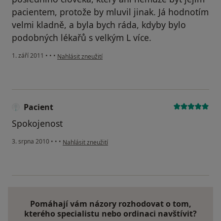
pacientem, protože by mluvil jinak. Já hodnotím
velmi kladně, a byla bych ráda, kdyby bylo
podobných lékařů s velkým L více.
podle názoru uživatele Pacient
1. září 2011
•
•
•
Nahlásit zneužití
Pacient
Spokojenost
podle názoru uživatele Pacient
3. srpna 2010
•
•
•
Nahlásit zneužití
Pomáhají vám názory rozhodovat o tom,
kterého specialistu nebo ordinaci navštívit?