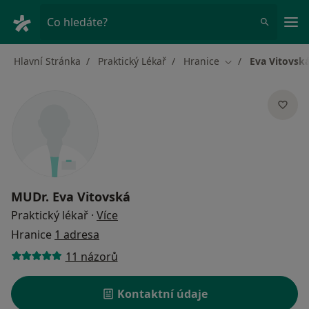
Hla
Co hledáte?
Hlavní Stránka
Praktický Lékař
Hranice
Eva Vitovsk
Změna města
MUDr.
Eva Vitovská
o specializacích
Praktický lékař
·
Více
Hranice
1 adresa
11 názorů
Kontaktní údaje