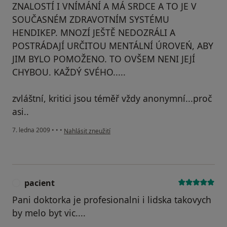
ZNALOSTÍ I VNÍMÁNÍ A MÁ SRDCE A TO JE V
SOUČASNÉM ZDRAVOTNÍM SYSTÉMU
HENDIKEP. MNOZÍ JEŠTĚ NEDOZRÁLI A
POSTRÁDAJÍ URČITOU MENTÁLNÍ ÚROVEŃ, ABY
JIM BYLO POMOŽENO. TO OVŠEM NENI JEJÍ
CHYBOU. KAŽDÝ SVÉHO.....
zvláštní, kritici jsou téměř vždy anonymní...proč
asi..
podle názoru uživatele Jančík Přerov
7. ledna 2009
•
•
•
Nahlásit zneužití
pacient
P
Pani doktorka je profesionalni i lidska takovych
by melo byt vic....