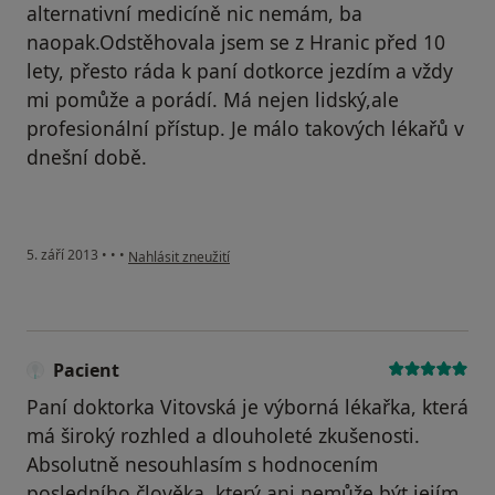
alternativní medicíně nic nemám, ba
naopak.Odstěhovala jsem se z Hranic před 10
lety, přesto ráda k paní dotkorce jezdím a vždy
mi pomůže a porádí. Má nejen lidský,ale
profesionální přístup. Je málo takových lékařů v
dnešní době.
podle názoru uživatele Váš účet byl odstraněn
5. září 2013
•
•
•
Nahlásit zneužití
Pacient
Paní doktorka Vitovská je výborná lékařka, která
má široký rozhled a dlouholeté zkušenosti.
Absolutně nesouhlasím s hodnocením
posledního člověka, který ani nemůže být jejím