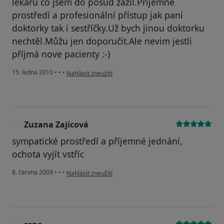
lékařů co jsem do posud zažil.Příjemné
prostředí a profesionální přístup jak pani
doktorky tak i sestříčky.Už bych jinou doktorku
nechtěl.Můžu jen doporučit.Ale nevim jestli
příjmá nove pacienty :-)
podle názoru uživatele Pacient
15. ledna 2010
•
•
•
Nahlásit zneužití
Zuzana Zajícová
Z
sympatické prostředí a příjemné jednání,
ochota vyjít vstříc
podle názoru uživatele Zuzana Zajícová
8. června 2009
•
•
•
Nahlásit zneužití