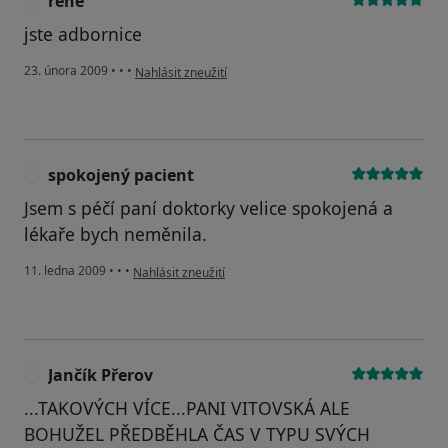
rene
R
jste adbornice
podle názoru uživatele rene
23. února 2009
•
•
•
Nahlásit zneužití
spokojený pacient
S
Jsem s péčí paní doktorky velice spokojená a
lékaře bych neměnila.
podle názoru uživatele spokojený pacient
11. ledna 2009
•
•
•
Nahlásit zneužití
Jančík Přerov
J
...TAKOVÝCH VÍCE...PANI VITOVSKÁ ALE
BOHUŽEL PŘEDBĚHLA ČAS V TYPU SVÝCH