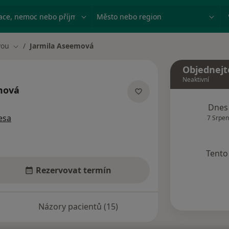
ace, nemoc nebo příjmení
Město nebo region
vou
Jarmila Aseemová
Změna města
Objednejt
Neaktivní
mová
ecializacích
Dnes
esa
7 Srpen
Tento 
Rezervovat termín
Názory pacientů (15)