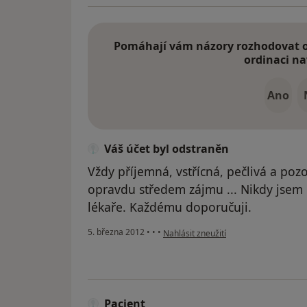
Pomáhají vám názory rozhodovat o 
ordinaci na
Ano
Váš účet byl odstraněn
Vždy příjemná, vstřícná, pečlivá a pozor
opravdu středem zájmu ... Nikdy jsem
lékaře. Každému doporučuji.
podle názoru uživatele Váš účet byl o
5. března 2012
•
•
•
Nahlásit zneužití
Pacient