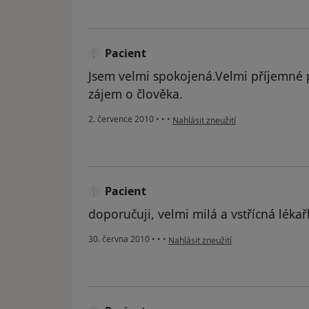
Pacient
Jsem velmi spokojená.Velmi příjemné p
zájem o člověka.
podle názoru uživatele Pacient
2. července 2010
•
•
•
Nahlásit zneužití
Pacient
doporučuji, velmi milá a vstřícná lékař
podle názoru uživatele Pacient
30. června 2010
•
•
•
Nahlásit zneužití