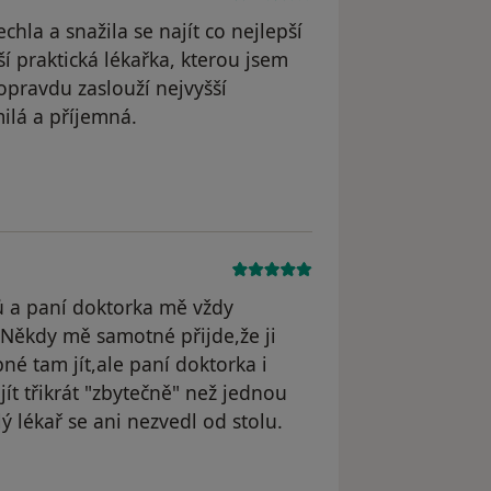
hla a snažila se najít co nejlepší
ší praktická lékařka, kterou jsem
 opravdu zaslouží nejvyšší
milá a příjemná.
 a paní doktorka mě vždy
 Někdy mě samotné přijde,že ji
pné tam jít,ale paní doktorka i
ijít třikrát "zbytečně" než jednou
 lékař se ani nezvedl od stolu.