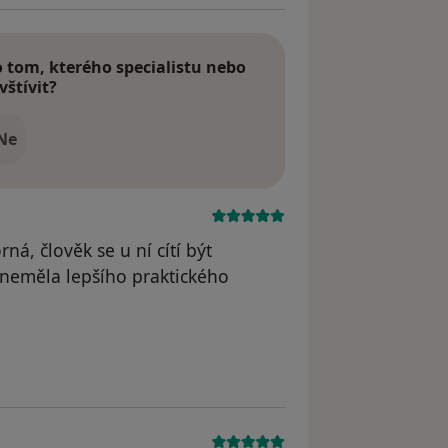
tom, kterého specialistu nebo
vštívit?
Ne
ná, člověk se u ní cítí být
 neměla lepšího praktického
dstraněn