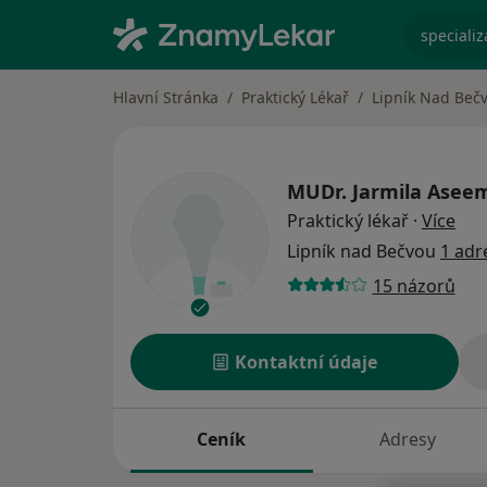
specializ
Hlavní Stránka
Praktický Lékař
Lipník Nad Beč
MUDr.
Jarmila Asee
o sp
Praktický lékař
·
Více
Lipník nad Bečvou
1 adr
15 názorů
Kontaktní údaje
Ceník
Adresy