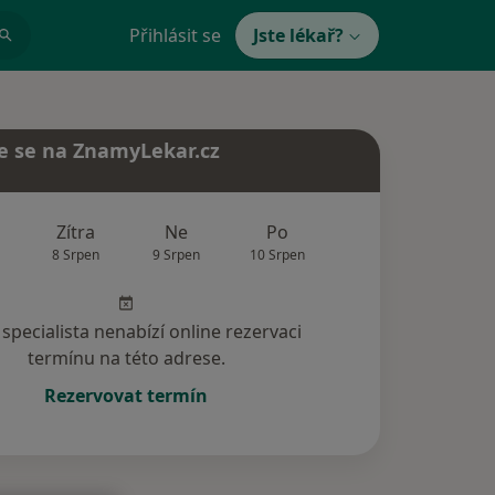
Přihlásit se
Jste lékař?
e se na ZnamyLekar.cz
Zítra
Ne
Po
Út
St
8 Srpen
9 Srpen
10 Srpen
11 Srpen
12 Srp
specialista nenabízí online rezervaci
termínu na této adrese.
Rezervovat termín