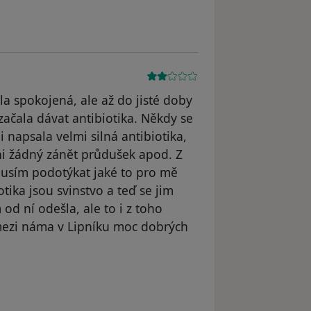
l odstraněn
a spokojená, ale až do jisté doby
ačala dávat antibiotika. Někdy se
 napsala velmi silná antibiotika,
i žádný zánět průdušek apod. Z
emusím podotýkat jaké to pro mě
tika jsou svinstvo a teď se jim
 ní odešla, ale to i z toho
mezi náma v Lipníku moc dobrých
traněn