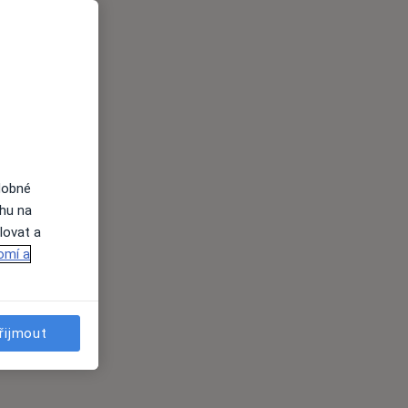
dobné
ahu na
lovat a
omí a
řijmout