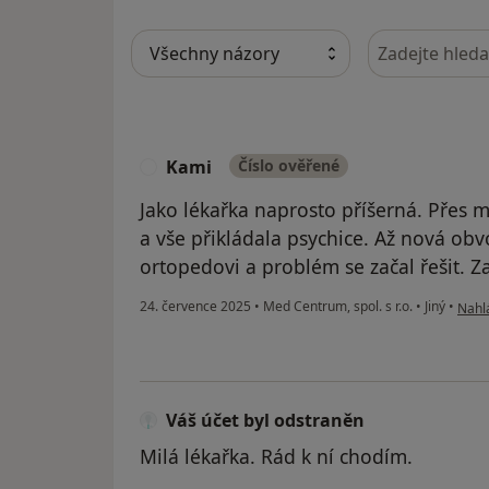
Hledejte v ná
Kami
Číslo ověřené
K
Jako lékařka naprosto příšerná. Přes m
a vše přikládala psychice. Až nová ob
ortopedovi a problém se začal řešit. 
podle
24. července 2025
•
Med Centrum, spol. s r.o.
•
Jiný
•
Nahlá
Váš účet byl odstraněn
Milá lékařka. Rád k ní chodím.