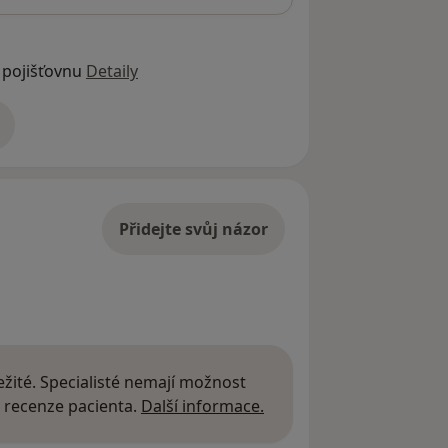
 pojišťovnu
Detaily
adrese
Přidejte svůj názor
žité. Specialisté nemají možnost
Další informace o názor
 recenze pacienta.
Další informace.