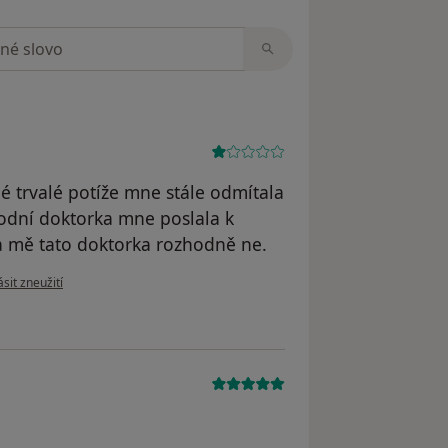
zorech
é trvalé potíže mne stále odmítala
vodní doktorka mne poslala k
Za mě tato doktorka rozhodně ne.
 názoru uživatele Kami
sit zneužití