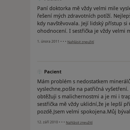
Paní doktorka mě vždy velmi mile vyslec
řešení mých zdravotních potíží. Nejlep
kdy navštěvovala. Její lidský přístup si
ohodnocení. I sestřička je vždy velmi 
podle názoru uživatele Pacient
1. února 2011
•
•
•
Nahlásit zneužití
Pacient
Mám problém s nedostatkem minerálů
vyslechne,pošle na patřičná vyšetření.
obtěžuji s malichernostmi a je mi i tra
sestřička mě vždy uklidní,že je lepší př
pozdě.Jsem velmi spokojena.Můj bývalý
podle názoru uživatele Pacient
12. září 2010
•
•
•
Nahlásit zneužití