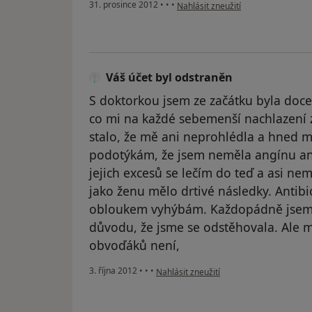
podle názoru uživatele Váš účet by
31. prosince 2012
•
•
•
Nahlásit zneužití
Váš účet byl odstraněn
S doktorkou jsem ze začátku byla docel
co mi na každé sebemenší nachlazení z
stalo, že mě ani neprohlédla a hned mi
podotýkám, že jsem neměla angínu an
jejich excesů se lečím do teď a asi n
jako ženu mělo drtivé následky. Antibio
obloukem vyhýbám. Každopádně jsem od
důvodu, že jsme se odstěhovala. Ale 
obvoďáků není,
podle názoru uživatele Váš účet byl ods
3. října 2012
•
•
•
Nahlásit zneužití