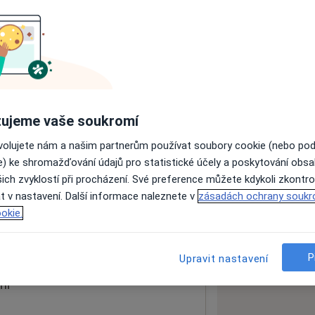
ách nejsou k dispozici
ádné informace o svých službách.
ujeme vaše soukromí
ovolujete nám a našim partnerům používat soubory cookie (nebo po
e) ke shromažďování údajů pro statistické účely a poskytování obs
ich zvyklostí při procházení. Své preference můžete kdykoli zkontro
t v nastavení. Další informace naleznete v
zásadách ochrany soukr
1
okie.
 mapu
 otevře v nové záložce
P
Upravit nastavení
ní