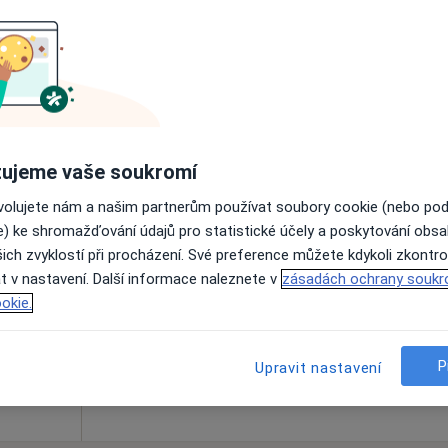
Online rezervace termínu není k dispozic
Rezervovat termín
 lékař
ujeme vaše soukromí
ovolujete nám a našim partnerům používat soubory cookie (nebo po
a
Dnes
Zítra
Ne
Po
e) ke shromažďování údajů pro statistické účely a poskytování obs
7 Srpen
8 Srpen
9 Srpen
10 Srpe
ich zvyklostí při procházení. Své preference můžete kdykoli zkontro
t v nastavení. Další informace naleznete v
zásadách ochrany soukr
okie.
Online rezervace termínu není k dispozic
Rezervovat termín
P
Upravit nastavení