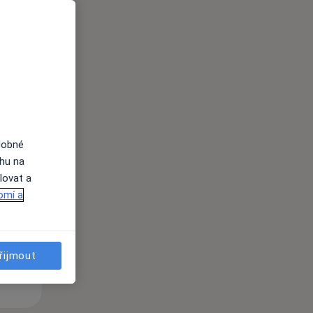
i
dobné
Út
St
Čt
ahu na
n
11 Srpen
12 Srpen
13 Srpen
lovat a
omí a
i
řijmout