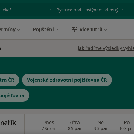
ace, nemoc nebo příjmení
Město nebo region
ermíny
Pojištění
Více filtrů
m
Jak řadíme výsledky vyhl
tra ČR
Vojenská zdravotní pojišťovna ČR
 pojišťovna
nařík
Dnes
Zítra
Ne
Po
7 Srpen
8 Srpen
9 Srpen
10 Srpe