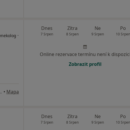
Dnes
Zítra
Ne
Po
7 Srpen
8 Srpen
9 Srpen
10 Srpe
·
Gynekolog
Online rezervace termínu není k dispozic
Zobrazit profil
tání 1/2803, Přerov
•
Mapa
Dnes
Zítra
Ne
Po
7 Srpen
8 Srpen
9 Srpen
10 Srpe