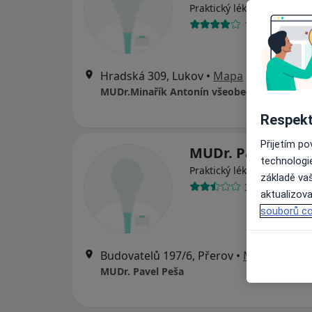
·
Více
Praktický lékař
11 názorů
Hradská 309, Lukov
•
Mapa
MUDr.Minařík Antonín všeobecný praktický
Respekt
Přijetím p
MUDr. Pavel Peš
technologi
Praktický lékař
základě vaš
3 názory
aktualizova
souborů co
Budovatelů 197/6, Přerov
•
Mapa
MUDr. Pavel Peša