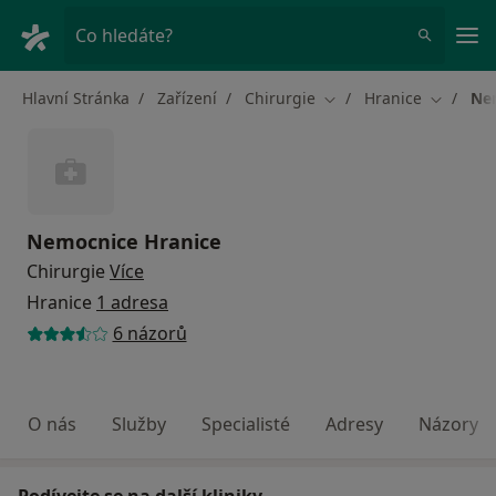
Hla
Co hledáte?
Hlavní Stránka
Zařízení
Chirurgie
Hranice
Ne
Změna města
Změna m
Nemocnice Hranice
Chirurgie
Více
Hranice
1 adresa
6 názorů
O nás
Služby
Specialisté
Adresy
Názory
Podívejte se na další kliniky