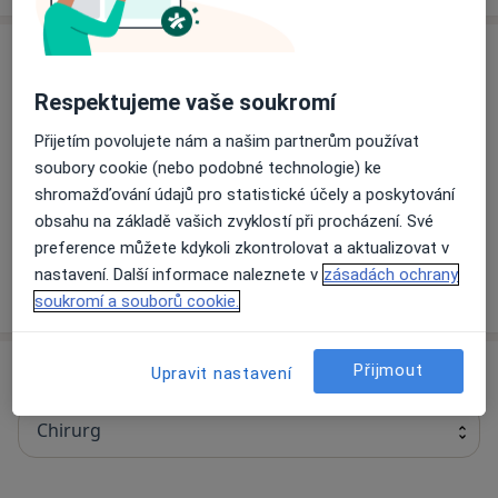
Služby
Respektujeme vaše soukromí
Liposukce
Přijetím povolujete nám a našim partnerům používat
soubory cookie (nebo podobné technologie) ke
shromažďování údajů pro statistické účely a poskytování
Operace očních víček
obsahu na základě vašich zvyklostí při procházení. Své
preference můžete kdykoli zkontrolovat a aktualizovat v
nastavení. Další informace naleznete v
zásadách ochrany
Jak fungují ceny?
soukromí a souborů cookie.
Specialisté
Ověřte svou pojišťovnu
Přijmout
Upravit nastavení
Chirurg