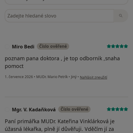
Hledejte v názorech
Miro Bedi
Číslo ověřené
M
poznam pana doktora , je top odbornik ,snaha
pomoct
podle názoru uživatele Miro Bed
1. července 2026
•
MUDr. Mario Petrík
•
Jiný
•
Nahlásit zneužití
Mgr. V. Kadaňková
Číslo ověřené
M
Paní primářka MUDr. Kateřina Vinklárková je
úžasná lékařka, plně jí důvěřuji. Vděčím jí za