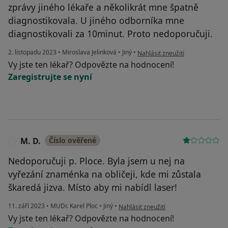
zprávy jiného lékaře a několikrát mne špatně
diagnostikovala. U jiného odborníka mne
diagnostikovali za 10minut. Proto nedoporučuji.
podle názoru uživatele K.H.
2. listopadu 2023
•
Miroslava Jelinková
•
Jiný
•
Nahlásit zneužití
Vy jste ten lékař? Odpovězte na hodnocení!
Zaregistrujte se nyní
M. D.
Číslo ověřené
M
Nedoporučuji p. Ploce. Byla jsem u nej na
vyřezání znaménka na obličeji, kde mi zůstala
škaredá jizva. Místo aby mi nabídl laser!
podle názoru uživatele M. D.
11. září 2023
•
MUDr. Karel Ploc
•
Jiný
•
Nahlásit zneužití
Vy jste ten lékař? Odpovězte na hodnocení!