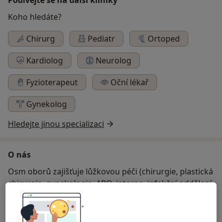
Koho hledáte?
Chirurg
Pediatr
Ortoped
Kardiolog
Neurolog
Fyzioterapeut
Oční lékař
Gynekolog
Hledejte jinou specializaci
O nás
Osm oborů zajišťuje lůžkovou péči (chirurgie, plastická
chirurgie, gynekologie, ARO, interna, infekční oddělení,
pediatrie a oddělení dlouhodobě nemocných) a tyto
obory zabezpečují i nepřetržitou ambulantní péči.