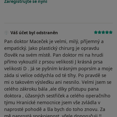
Zaregistrujte se nyní
Váš účet byl odstraněn
Pan doktor Maceček je velmi, milý, příjemný a
empatický. Jako plastický chirurg je opravdu
člověk na svém místě. Pan doktor mi na hrudi
přímo vykouzlil z prsou velikosti J krásná prsa
velikosti D . Já se pyšním krásným poprsím a moje
záda si velice oddychla od té tíhy. Po pravdě se
mi o takovém výsledku ani nesnilo. Velmi jsem se
celého zákroku bála ,ale díky přístupu pana
doktora , úžasných sestřiček a celého operačního
týmu Hranické nemocnice jsem vše zvládla v
naprosté pohodě a šla bych do toho znovu. Za
mě naprostá spokojenost ,vřele doporučuji !!