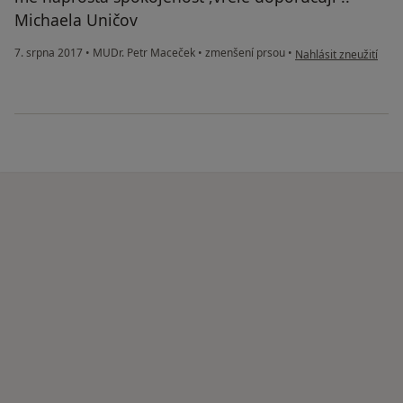
Michaela Uničov
podle názoru uživatel
7. srpna 2017
•
MUDr. Petr Maceček
•
zmenšení prsou
•
Nahlásit zneužití