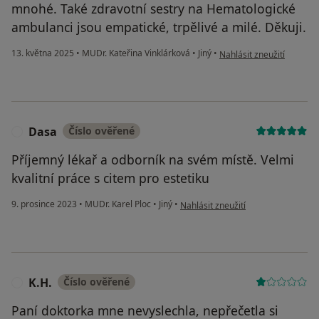
mnohé. Také zdravotní sestry na Hematologické
ambulanci jsou empatické, trpělivé a milé. Děkuji.
podle názoru uživatele M
13. května 2025
•
MUDr. Kateřina Vinklárková
•
Jiný
•
Nahlásit zneužití
Dasa
Číslo ověřené
D
Příjemný lékař a odborník na svém místě. Velmi
kvalitní práce s citem pro estetiku
podle názoru uživatele Dasa
9. prosince 2023
•
MUDr. Karel Ploc
•
Jiný
•
Nahlásit zneužití
K.H.
Číslo ověřené
K
Paní doktorka mne nevyslechla, nepřečetla si