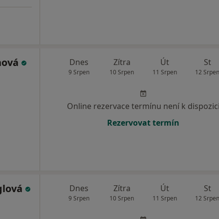
nová
Dnes
Zítra
Út
St
9 Srpen
10 Srpen
11 Srpen
12 Srpe
Online rezervace termínu není k dispozic
Rezervovat termín
glová
Dnes
Zítra
Út
St
9 Srpen
10 Srpen
11 Srpen
12 Srpe