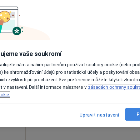
Dnes
Zítra
Út
St
9 Srpen
10 Srpen
11 Srpen
12 Srpe
Online rezervace termínu není k dispozic
Rezervovat termín
ujeme vaše soukromí
ovolujete nám a našim partnerům používat soubory cookie (nebo po
e) ke shromažďování údajů pro statistické účely a poskytování obs
ich zvyklostí při procházení. Své preference můžete kdykoli zkontro
 a.s.
Dnes
Zítra
Út
St
t v nastavení. Další informace naleznete v
zásadách ochrany soukr
9 Srpen
10 Srpen
11 Srpen
12 Srpe
okie.
Online rezervace termínu není k dispozic
P
Upravit nastavení
Zobrazit profil