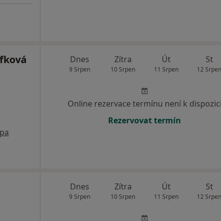
fková
Dnes
Zítra
Út
St
9 Srpen
10 Srpen
11 Srpen
12 Srpe
Online rezervace termínu není k dispozic
Rezervovat termín
pa
Dnes
Zítra
Út
St
9 Srpen
10 Srpen
11 Srpen
12 Srpe