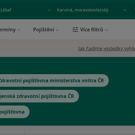
ace, nemoc nebo příjmení
Město nebo region
ermíny
Pojištění
Více filtrů
Jak řadíme výsledky vyhl
Zdravotní pojišťovna ministerstva vnitra ČR
jenská zdravotní pojišťovna ČR
 pojišťovna