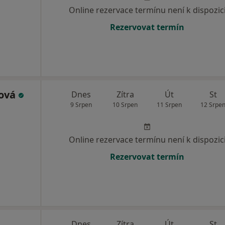
Online rezervace termínu není k dispozic
Rezervovat termín
hová
Dnes
Zítra
Út
St
9 Srpen
10 Srpen
11 Srpen
12 Srpe
Online rezervace termínu není k dispozic
Rezervovat termín
Dnes
Zítra
Út
St