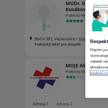
MUDr. Dagmar
Kusáková
Praktický lékař
10 názorů
Boční 381, Václavovice
•
Mapa
Respekt
Praktický lékař pro dospělé
Přijetím p
technologi
základě vaš
MOJE AMBULANCE
aktualizova
Praktický lékař
souborů co
11 názorů
Adresa 1
Adresa 2