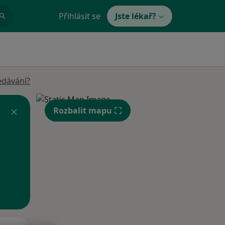
Přihlásit se
Jste lékař?
edávání?
Rozbalit mapu