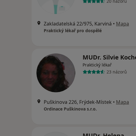
20 názorů
Zakladatelská 22/975, Karviná
•
Mapa
Praktický lékař pro dospělé
MUDr. Silvie Koc
Praktický lékař
23 názorů
Puškinova 226, Frýdek-Místek
•
Mapa
Ordinace Puškinova s.r.o.
MUDr. Helena