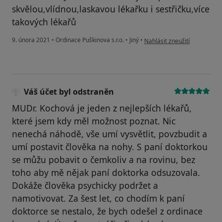
skvělou,vlídnou,laskavou lékařku i sestřičku,více
takových lékařů
podle názoru uživatele Mali
9. února 2021
•
Ordinace Puškinova s.r.o.
•
Jiný
•
Nahlásit zneužití
Váš účet byl odstraněn
MUDr. Kochová je jeden z nejlepších lékařů,
které jsem kdy měl možnost poznat. Nic
nenechá náhodě, vše umí vysvětlit, povzbudit a
umí postavit člověka na nohy. S paní doktorkou
se můžu pobavit o čemkoliv a na rovinu, bez
toho aby mě nějak paní doktorka odsuzovala.
Dokáže člověka psychicky podržet a
namotivovat. Za šest let, co chodím k paní
doktorce se nestalo, že bych odešel z ordinace