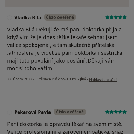
Vladka Bílá
Číslo ověřené
V
Vladka Bílá Děkuji že mě pani doktorka přijala i
když vim že je dnes těžké lékaře sehnat jsem
velice spokojená ,je tam skutečně přátelská
,atmosféra je vidět že pani doktorka i sestřička
maji toto povolání jako poslání .Děkuji vám
moc si toho vážím
podle názoru uživatele Vlad
23. února 2023
•
Ordinace Puškinova s.r.o.
•
Jiný
•
Nahlásit zneužití
Pekarová Pavla
Číslo ověřené
P
Paní doktorka je opravdu lékař na svém místě.
Velice profesionální a zároveň empatická, snaží