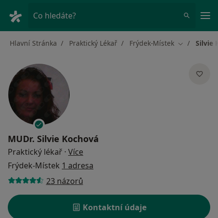
Hla
Co hledáte?
Hlavní Stránka
Praktický Lékař
Frýdek-Místek
Silvie
Změna měst
MUDr.
Silvie Kochová
o specializacích
Praktický lékař
·
Více
Frýdek-Místek
1 adresa
23 názorů
Kontaktní údaje