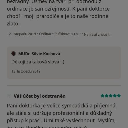
bezradný. Úsměv na tváři při odchodu z
ordinace je samozřejmostí. K paní doktorce
chodí i moji prarodiče a je to naše rodinné
zlato.
podle názoru uživatele Váš 
12. listopadu 2019
•
Ordinace Puškinova s.r.o.
•
•
Nahlásit zneužití
MUDr. Silvie Kochová
Děkuji za taková slova :-)
13. listopadu 2019
Váš účet byl odstraněn
Paní doktorka je velice sympatická a příjemná,
ale stále si udržuje profesionální a důkladný
přístup k práci. Umí také vyslechnout. Myslím,
že je to člověk na správném místě.