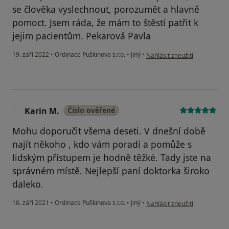
se člověka vyslechnout, porozumět a hlavně
pomoct. Jsem ráda, že mám to štěstí patřit k
jejim pacientům. Pekarová Pavla
podle názoru uživatele Pekar
19. září 2022
•
Ordinace Puškinova s.r.o.
•
Jiný
•
Nahlásit zneužití
Karin M.
Číslo ověřené
K
Mohu doporučit všema deseti. V dnešní době
najít někoho , kdo vám poradí a pomůže s
lidským přístupem je hodně těžké. Tady jste na
správném místě. Nejlepší paní doktorka široko
daleko.
podle názoru uživatele Karin
16. září 2021
•
Ordinace Puškinova s.r.o.
•
Jiný
•
Nahlásit zneužití