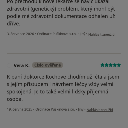
Po přechodu k nové lékařce se navíc ukázal
zdravotní (genetický) problém, který mohl být
podle mé zdravotní dokumentace odhalen už
dříve.
podle názoru uživatele P
3. července 2026
•
Ordinace Puškinova s.r.o.
•
Jiný
•
Nahlásit zneužití
Vera K.
Číslo ověřené
V
K paní doktorce Kochove chodím už léta a jsem
s jejím přístupem i návrhem léčby vždy velmi
spokojená. Je to také velmi lidsky příjemná
osoba.
podle názoru uživatele Ver
19. června 2025
•
Ordinace Puškinova s.r.o.
•
Jiný
•
Nahlásit zneužití