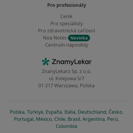
Pro profesionály
Ceník
Pro specialisty
Pro zdravotnická zařízení
Noa Notes
Novinka
Centrum nápovědy
Kontakt
ZnamyLekar - Hlavní stránka
ZnanyLekarz Sp. z o.o.
ul. Kolejowa 5/7
01-217 Warszawa, Polska
se otevře v nové záložce
se otevře v nové záložce
se otevře v nové záložce
se otevře v nové záložce
se otevře v 
se o
Polska
,
Türkiye
,
España
,
Italia
,
Deutschland
,
Česko
,
se otevře v nové záložce
se otevře v nové záložce
se otevře v nové záložce
se otevře v nové záložc
se otevře v 
se ote
Portugal
,
México
,
Chile
,
Brasil
,
Argentina
,
Perú
,
se otevře v nové záložce
Colombia