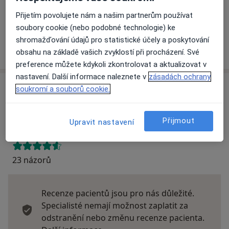
Na teto adrese lékař přijímá pacienty na pojišťovnu
Přijetím povolujete nám a našim partnerům používat
Detaily
soubory cookie (nebo podobné technologie) ke
shromažďování údajů pro statistické účely a poskytování
Více
obsahu na základě vašich zvyklostí při procházení. Své
o adrese
preference můžete kdykoli zkontrolovat a aktualizovat v
nastavení. Další informace naleznete v
zásadách ochrany
soukromí a souborů cookie.
Názory
Přidejte svůj názor
Přijmout
Upravit nastavení
23 názorů
Recenze pacientů jsou pro nás důležité.
Specialisté nemají možnost zaplatit za
odstranění nebo změnu recenze pacienta.