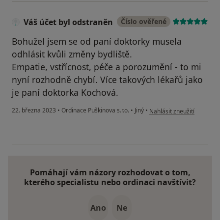
Váš účet byl odstraněn
Číslo ověřené
Bohužel jsem se od paní doktorky musela
odhlásit kvůli změny bydliště.
Empatie, vstřícnost, péče a porozumění - to mi
nyní rozhodně chybí. Více takových lékařů jako
je paní doktorka Kochová.
podle názoru uživatele Vá
22. března 2023
•
Ordinace Puškinova s.r.o.
•
Jiný
•
Nahlásit zneužití
Pomáhají vám názory rozhodovat o tom,
kterého specialistu nebo ordinaci navštívit?
Ano
Ne