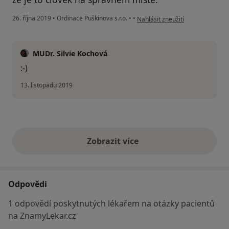
podle názoru uživatele Váš účet
26. října 2019
•
Ordinace Puškinova s.r.o.
•
•
Nahlásit zneužití
MUDr. Silvie Kochová
:-)
13. listopadu 2019
Zobrazit více
výše uvedené názory
Odpovědi
1 odpovědí poskytnutých lékařem na otázky pacientů
na ZnamyLekar.cz