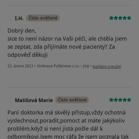
I.H.
Číslo ověřené
I
Dobrý den,
sice to není názor na Vaši péči, ale chtěla jsem
se zeptat, zda přijímáte nové pacienty? Za
odpověď děkuji
podle názoru uživatele I.H.
22. února 2021
•
Ordinace Puškinova s.r.o.
•
Jiný
•
Nahlásit zneužití
Mališová Marie
Číslo ověřené
M
Paní doktorka má skvělý přístup,vždy ochotná
vyslechnout,poradit,pomoct at máte jakýkoliv
problém,když si není jistá pošle dál k
odborníkovi.Jsem moc ráfa že jsem poznala tak