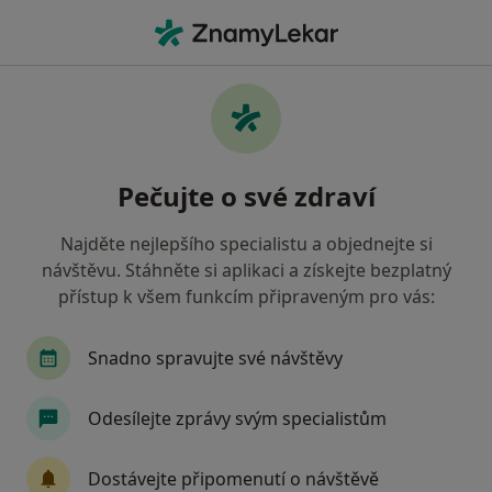
Hla
Praktický Lékař • Český Těšín, moravskoslezský
Filtry
Mapa
Praktický lékař Český Těšín
Pečujte o své zdraví
Jak řadíme výsledky vyhledávání?
Najděte nejlepšího specialistu a objednejte si
návštěvu. Stáhněte si aplikaci a získejte bezplatný
Jakou pojišťovnu máte?
přístup k všem funkcím připraveným pro vás:
Oborová zdravotní pojišťovna
Snadno spravujte své návštěvy
Vojenská zdravotní pojišťovna ČR
Odesílejte zprávy svým specialistům
Revírní bratrská pokladna, zdravotní pojišťovna
Dostávejte připomenutí o návštěvě