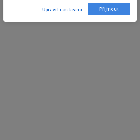
Přijmout
Upravit nastavení
MUDr. René Turčínek
Praktický lékař
63 názorů
Kochova 2/1227, Havířov
•
Mapa
Diagnostický a léčebný komplex s.r.o.
Tento specialista nenabízí online rezervaci termínu na této adrese.
Rezervovat termín