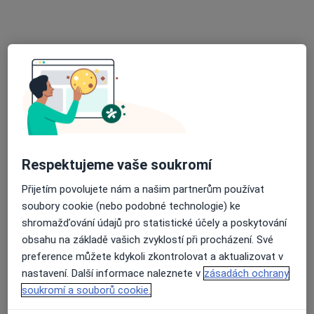
MUDr. Janina Kryglová
Praktický lékař
20 názorů
Respektujeme vaše soukromí
Budovatelů 20b/991, Havířov
•
Mapa
Přijetím povolujete nám a našim partnerům používat
Praktický lékař pro dospělé
soubory cookie (nebo podobné technologie) ke
Tento specialista nenabízí online rezervaci termínu na této adrese.
shromažďování údajů pro statistické účely a poskytování
obsahu na základě vašich zvyklostí při procházení. Své
Rezervovat termín
preference můžete kdykoli zkontrolovat a aktualizovat v
nastavení. Další informace naleznete v
zásadách ochrany
soukromí a souborů cookie.