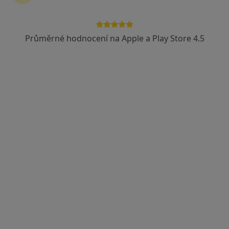
Průměrné hodnocení na Apple a Play Store 4.5
MUDr. Lenka Heczková
·
Více
Praktický lékař
Míru 275, Třinec
•
Mapa
MUDR Lenka Heczková - Do Doktora s.r.o.
Tento specialista nenabízí online rezervaci termínu na této adrese.
Rezervovat termín