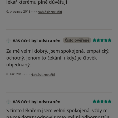
lékař kterému plně důvěřují
podle názoru uživatele Váš účet byl odstraněn
6. prosince 2013
•
•
•
Nahlásit zneužití
Váš účet byl odstraněn
Číslo ověřené
Za mě velmi dobrý, jsem spokojená, empatický,
ochotný. Jenom to čekání, i když je člověk
objednaný.
podle názoru uživatele Váš účet byl odstraněn
8. září 2013
•
•
•
Nahlásit zneužití
Váš účet byl odstraněn
S tímto lékařem jsem velmi spokojená, vždy mi
na mé dotazy odpoví s maximální odborností a