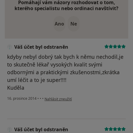
Pomáhají vám názory rozhodovat o tom,
kterého specialistu nebo ordinaci navštívit?
Ano
Ne
Váš účet byl odstraněn
kdyby nebyl dobrý tak bych k němu nechodil,je
to skutečně lékař vysokých kvalit svými
odbornými a praktickými zkušenostmi,zkrátka
umí léčit a to je super!!!!
Kuděla
podle názoru uživatele Váš účet byl odstraněn
16. prosince 2014
•
•
•
Nahlásit zneužití
Váš účet byl odstraněn