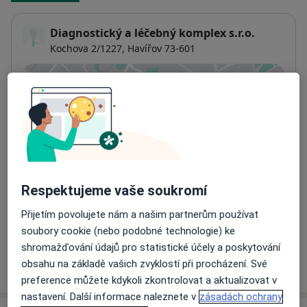
Diagnostický a léčebný komplex s.r.o.
Kochova 2/1227,
Havířov
73-601
Přiblížit mapu
se otevře v nové záložce
Dostupnost
Na této adrese online kalendář není aktivní
Co mám v takové situaci udělat?
Respektujeme vaše soukromí
Způsoby platby (soukromé návštěvy)
Na teto adrese lékař přijímá pacienty na pojišťovnu
Přijetím povolujete nám a našim partnerům používat
Detaily
soubory cookie (nebo podobné technologie) ke
shromažďování údajů pro statistické účely a poskytování
Více
obsahu na základě vašich zvyklostí při procházení. Své
o adrese
preference můžete kdykoli zkontrolovat a aktualizovat v
nastavení. Další informace naleznete v
zásadách ochrany