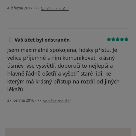
podle názoru uživatele Váš účet byl odstraněn
4. března 2017
•
•
•
Nahlásit zneužití
Váš účet byl odstraněn
Jsem maximálně spokojena, lidský přístu. Je
velice příjemné s ním komunikovat, krásný
úsměv, vše vysvětlí, doporučí to nejlepší a
hlavně řádně ošetří a vyšetří staré lidi, ke
kterým má krásný přístup na rozdíl od jiných
lékařů.
podle názoru uživatele Váš účet byl odstraněn
27. června 2016
•
•
•
Nahlásit zneužití