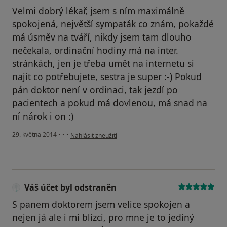
Velmi dobrý lékař, jsem s ním maximálně
spokojená, největší sympaták co znám, pokaždé
má úsměv na tváří, nikdy jsem tam dlouho
nečekala, ordinační hodiny má na inter.
stránkách, jen je třeba umět na internetu si
najít co potřebujete, sestra je super :-) Pokud
pán doktor není v ordinaci, tak jezdí po
pacientech a pokud má dovlenou, má snad na
ní nárok i on :)
podle názoru uživatele Váš účet byl odstraněn
29. května 2014
•
•
•
Nahlásit zneužití
Váš účet byl odstraněn
S panem doktorem jsem velice spokojen a
nejen já ale i mi blízci, pro mne je to jediný