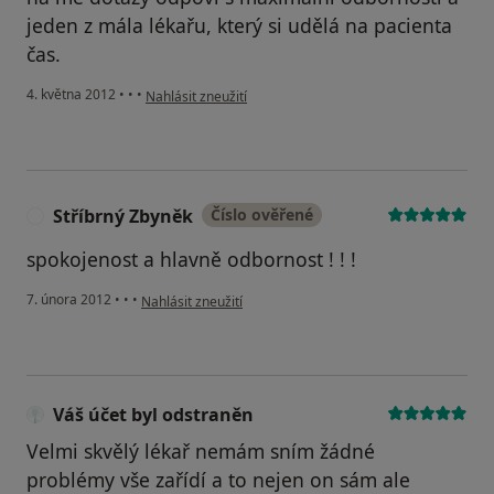
jeden z mála lékařu, který si udělá na pacienta
čas.
podle názoru uživatele Váš účet byl odstraněn
4. května 2012
•
•
•
Nahlásit zneužití
Stříbrný Zbyněk
Číslo ověřené
S
spokojenost a hlavně odbornost ! ! !
podle názoru uživatele Stříbrný Zbyněk
7. února 2012
•
•
•
Nahlásit zneužití
Váš účet byl odstraněn
Velmi skvělý lékař nemám sním žádné
problémy vše zařídí a to nejen on sám ale