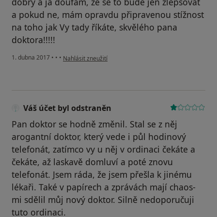
dobrý a já doufám, že se to bude jen zlepšovat
a pokud ne, mám opravdu připravenou stížnost
na toho jak Vy tady říkáte, skvělého pana
doktora!!!!!
podle názoru uživatele Váš účet byl odstraněn
1. dubna 2017
•
•
•
Nahlásit zneužití
Váš účet byl odstraněn
Pan doktor se hodně změnil. Stal se z něj
arogantní doktor, který vede i půl hodinový
telefonát, zatímco vy u něj v ordinaci čekáte a
čekáte, až laskavě domluví a poté znovu
telefonát. Jsem ráda, že jsem přešla k jinému
lékaři. Také v papírech a zprávách mají chaos-
mi sdělil můj nový doktor. Silně nedoporučuji
tuto ordinaci.