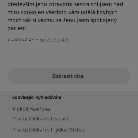
především jeho zdravotní sestra sní jsem nad
míru spokojen všechno vám udělá kdybych
moch tak si vezmu za ženu.Jsem spokojený
pacient.
podle názoru uživatele Váš účet byl odstraněn
2. února 2012
•
•
•
Nahlásit zneužití
Zobrazit více
výše uvedené názory
Související vyhledávání
V okolí Havířova
Praktičtí lékaři v Ostravě
Praktičtí lékaři v Frýdku-Místku