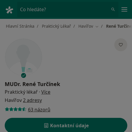
Hla
Co hledáte?
Hlavní Stránka
Praktický Lékař
Havířov
René Turčín
Změna města
MUDr.
René Turčínek
o specializacích
Praktický lékař
·
Více
Havířov
2 adresy
63 názorů
Kontaktní údaje