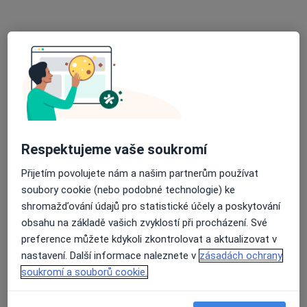
3 názory
Bystřice 500, Bystřice nad Olší
•
Mapa
Všeobecný praktický lékař
Tento specialista nenabízí online rezervaci termínu na této adrese.
Rezervovat termín
Respektujeme vaše soukromí
Přijetím povolujete nám a našim partnerům používat
soubory cookie (nebo podobné technologie) ke
shromažďování údajů pro statistické účely a poskytování
obsahu na základě vašich zvyklostí při procházení. Své
preference můžete kdykoli zkontrolovat a aktualizovat v
MUDr. Halina Wojnarová
nastavení. Další informace naleznete v
zásadách ochrany
Praktický lékař
soukromí a souborů cookie.
9 názorů