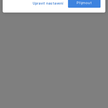
Sosnová 410, Třinec
•
Mapa
Přijmout
Upravit nastavení
Praktický lékař pro dospělé
Tento specialista nenabízí online rezervaci termínu na této adrese.
Rezervovat termín
MUDr. Petr Polák
Praktický lékař
39 názorů
1. máje 469, Třinec
•
Mapa
Praktický lékař pro dospělé