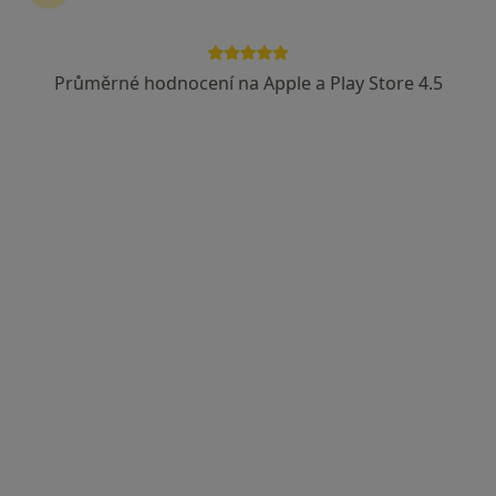
Průměrné hodnocení na Apple a Play Store 4.5
MUDr. Lenka Heczková
·
Více
Praktický lékař
Míru 275, Třinec
•
Mapa
MUDR Lenka Heczková - Do Doktora s.r.o.
Tento specialista nenabízí online rezervaci termínu na této adrese.
Rezervovat termín