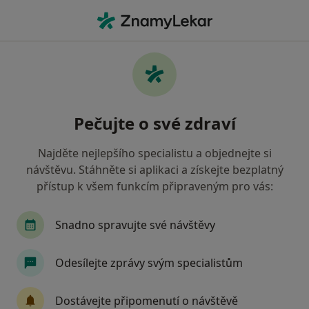
Hla
Praktický Lékař • Jablunkov, moravskoslezský
Filtry
Mapa
Praktický lékař Jablunkov
Pečujte o své zdraví
Jak řadíme výsledky vyhledávání?
Najděte nejlepšího specialistu a objednejte si
návštěvu. Stáhněte si aplikaci a získejte bezplatný
Jakou pojišťovnu máte?
přístup k všem funkcím připraveným pro vás:
Všeobecná zdravotní pojišťovna
Oborová zdra
Snadno spravujte své návštěvy
Odesílejte zprávy svým specialistům
Dostávejte připomenutí o návštěvě