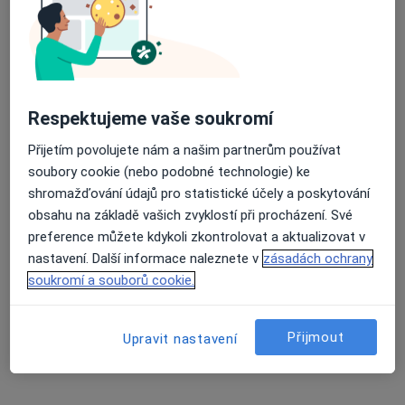
Přiblížit mapu
se otevře v nové záložce
Dostupnost
Na této adrese online kalendář není aktivní
Respektujeme vaše soukromí
Co mám v takové situaci udělat?
Přijetím povolujete nám a našim partnerům používat
soubory cookie (nebo podobné technologie) ke
Způsoby platby (soukromé návštěvy)
shromažďování údajů pro statistické účely a poskytování
Na teto adrese lékař přijímá pacienty na pojišťovnu
obsahu na základě vašich zvyklostí při procházení. Své
Detaily
preference můžete kdykoli zkontrolovat a aktualizovat v
nastavení. Další informace naleznete v
zásadách ochrany
Více
soukromí a souborů cookie.
o adrese
Přijmout
Upravit nastavení
Názory
Přidejte svůj názor