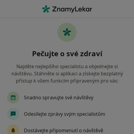
Hla
Co hledáte?
Hlavní Stránka
Praktický Lékař
Třinec
Františka Uhl
Změna města
Pečujte o své zdraví
Najděte nejlepšího specialistu a objednejte si
návštěvu. Stáhněte si aplikaci a získejte bezplatný
přístup k všem funkcím připraveným pro vás:
MUDr.
Františka Uhlářová
o specializacích
Praktický lékař
·
Více
Snadno spravujte své návštěvy
Třinec
1 adresa
20 názorů
Odesílejte zprávy svým specialistům
Kontaktní údaje
Dostávejte připomenutí o návštěvě