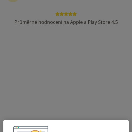
Rezervovat termín
Průměrné hodnocení na Apple a Play Store 4.5
Ceník
Adresy
Názory pacientů (20)
Ceník
Informace o službách a cenách nejsou k dispozici
Tento specialista ještě nepřidával žádné informace o
svých službách.
Adresa
Praktický lékař pro dospělé
Frýdecká 410,
Třinec
73961