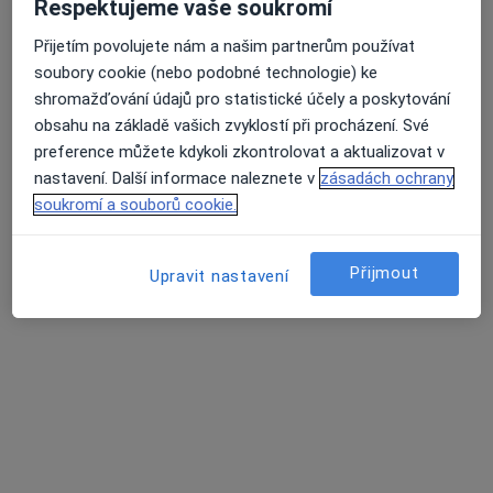
MUDr. Eliška Svobodová
Respektujeme vaše soukromí
·
Více
Praktický lékař
Přijetím povolujete nám a našim partnerům používat
Dr. Martínka 1590/6, Ostrava
•
Mapa
soubory cookie (nebo podobné technologie) ke
Ordinace praktika MSK s.r.o.
shromažďování údajů pro statistické účely a poskytování
obsahu na základě vašich zvyklostí při procházení. Své
Tento specialista nenabízí online rezervaci termínu na této adrese.
preference můžete kdykoli zkontrolovat a aktualizovat v
Rezervovat termín
nastavení. Další informace naleznete v
zásadách ochrany
soukromí a souborů cookie.
Přijmout
Upravit nastavení
MUDr. Dagmar Kusáková
Praktický lékař
10 názorů