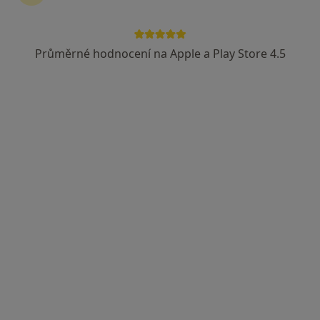
Průměrné hodnocení na Apple a Play Store 4.5
MUDr. Hynek Svoboda
·
Více
Praktický lékař
9 názorů
Dr. Martínka 1590/6, Ostrava
•
Mapa
Ordinace praktika MSK s.r.o.
Tento specialista nenabízí online rezervaci termínu na této adrese.
Rezervovat termín