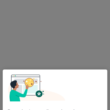
MUDr. Alexandra Ligová
·
Více
Praktický lékař
6 názorů
Ostrava
•
Mapa
Praktik-lékař Stará Bělá s.r.o., PL pro dospělé
Tento specialista nenabízí online rezervaci termínu na této adrese.
Rezervovat termín