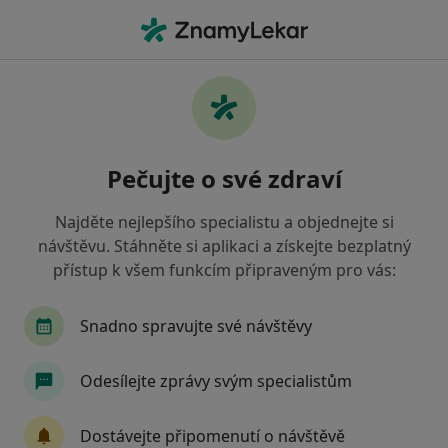
Hla
Praktický Lékař • Petřvald, moravskoslezský
Filtry
Mapa
Praktický lékař Petřvald
Pečujte o své zdraví
Jak řadíme výsledky vyhledávání?
Najděte nejlepšího specialistu a objednejte si
návštěvu. Stáhněte si aplikaci a získejte bezplatný
Jakou pojišťovnu máte?
přístup k všem funkcím připraveným pro vás:
Vojenská zdravotní pojišťovna ČR
Snadno spravujte své návštěvy
Odesílejte zprávy svým specialistům
Dostávejte připomenutí o návštěvě