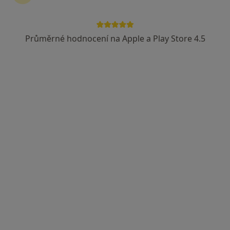
Rezervovat termín
Průměrné hodnocení na Apple a Play Store 4.5
Ceník
Adresy
Názory pacientů (36)
Ceník
Informace o službách a cenách nejsou k dispozici
Tento specialista ještě nepřidával žádné informace o
svých službách.
Adresa
Praktický lékař pro dospělé a děti
Pernerova 22/423,
Ostrava
71800