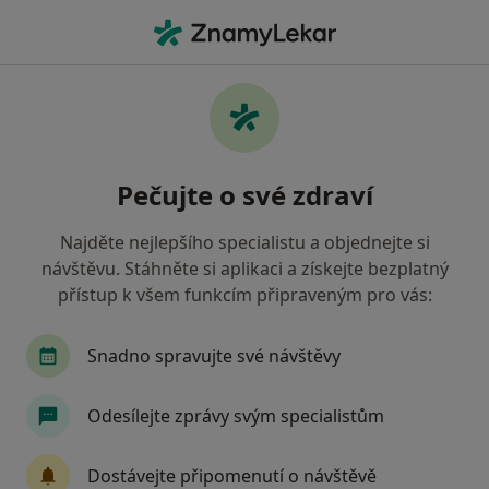
Hla
Co hledáte?
Hlavní Stránka
Praktický Lékař
Ostrava
Hugo Přibyl
Změna města
Pečujte o své zdraví
Najděte nejlepšího specialistu a objednejte si
návštěvu. Stáhněte si aplikaci a získejte bezplatný
přístup k všem funkcím připraveným pro vás:
MUDr.
Hugo Přibyl
o specializacích
Praktický lékař
·
Více
Snadno spravujte své návštěvy
Ostrava
1 adresa
36 názorů
Odesílejte zprávy svým specialistům
Kontaktní údaje
Dostávejte připomenutí o návštěvě