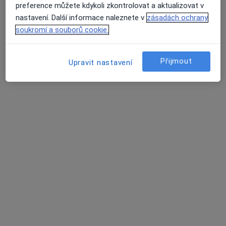
preference můžete kdykoli zkontrolovat a aktualizovat v
nastavení. Další informace naleznete v
zásadách ochrany
soukromí a souborů cookie.
36 názorů
Přijmout
Upravit nastavení
Recenze pacientů jsou pro nás důležité.
Specialisté nemají možnost zaplatit za
odstranění nebo změnu recenze pacienta.
Další informace o názorech
Další informace.
Hledejte v názorech