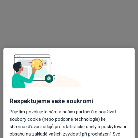
Přiblížit mapu
se otevře v nové záložce
Dostupnost
Na této adrese online kalendář není aktivní
Co mám v takové situaci udělat?
Způsoby platby (soukromé návštěvy)
Na teto adrese lékař přijímá pacienty na pojišťovnu
Detaily
Více
o adrese
Respektujeme vaše soukromí
Přijetím povolujete nám a našim partnerům používat
soubory cookie (nebo podobné technologie) ke
Názory
shromažďování údajů pro statistické účely a poskytování
obsahu na základě vašich zvyklostí při procházení. Své
Přidejte svůj názor