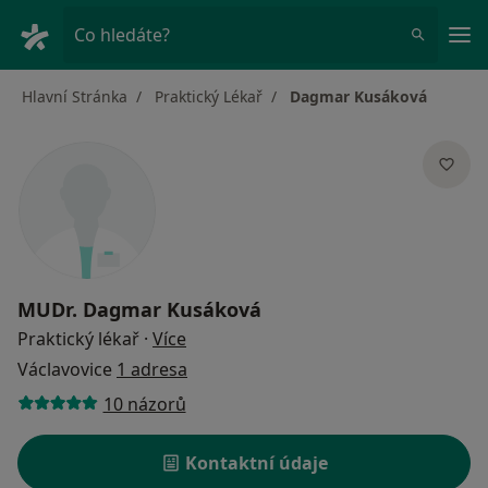
Hla
Co hledáte?
Hlavní Stránka
Praktický Lékař
Dagmar Kusáková
MUDr.
Dagmar Kusáková
o specializacích
Praktický lékař
·
Více
Václavovice
1 adresa
10 názorů
Kontaktní údaje