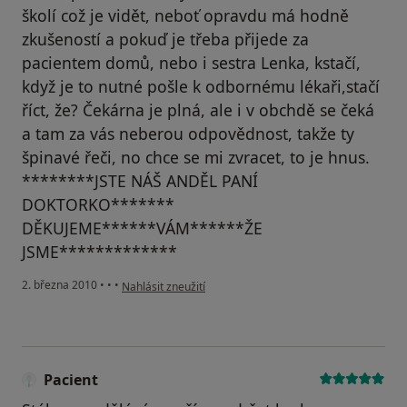
školí což je vidět, neboť opravdu má hodně
zkušeností a pokuď je třeba přijede za
pacientem domů, nebo i sestra Lenka, kstačí,
když je to nutné pošle k odbornému lékaři,stačí
říct, že? Čekárna je plná, ale i v obchdě se čeká
a tam za vás neberou odpovědnost, takže ty
špinavé řeči, no chce se mi zvracet, to je hnus.
********JSTE NÁŠ ANDĚL PANÍ
DOKTORKO*******
DĚKUJEME******VÁM******ŽE
JSME*************
podle názoru uživatele Váš účet byl odstraněn
2. března 2010
•
•
•
Nahlásit zneužití
Pacient