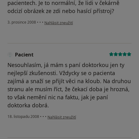
pacientech. Je to normální, že lidi v čekárně
odcizí obrázek ze zdi nebo hasící přístroj?
podle názoru uživatele Pacient
3. prosince 2008
•
•
•
Nahlásit zneužití
Pacient
Nesouhlasím, já mám s paní doktorkou jen ty
nejlepší zkušenosti. Vždycky se o pacienta
zajímá a snaží se přijít věci na kloub. Na druhou
stranu ale musím říct, že čekací doba je hrozná,
to však nemění nic na faktu, jak je paní
doktorka dobrá.
podle názoru uživatele Pacient
18. listopadu 2008
•
•
•
Nahlásit zneužití