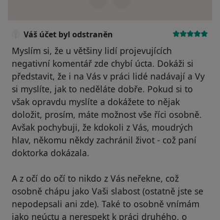
Váš účet byl odstraněn
Myslím si, že u většiny lidí projevujících
negativní komentář zde chybí úcta. Dokáži si
představit, že i na Vás v práci lidé nadávají a Vy
si myslíte, jak to neděláte dobře. Pokud si to
však opravdu myslíte a dokážete to nějak
doložit, prosím, máte možnost vše říci osobně.
Avšak pochybuji, že kdokoli z Vás, moudrých
hlav, někomu někdy zachránil život - což paní
doktorka dokázala.
A z očí do očí to nikdo z Vás neřekne, což
osobně chápu jako Vaši slabost (ostatně jste se
nepodepsali ani zde). Také to osobně vnímám
jako neúctu a nerespekt k práci druhého, o