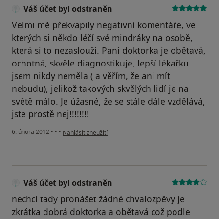
Váš účet byl odstraněn
Velmi mě překvapily negativní komentáře, ve
kterých si někdo léčí své mindráky na osobě,
která si to nezaslouží. Paní doktorka je obětavá,
ochotná, skvěle diagnostikuje, lepší lékařku
jsem nikdy neměla ( a věřím, že ani mít
nebudu), jelikož takových skvělých lidí je na
světě málo. Je úžasné, že se stále dále vzdělává,
jste prostě nej!!!!!!!!
podle názoru uživatele Váš účet byl odstraněn
6. února 2012
•
•
•
Nahlásit zneužití
Váš účet byl odstraněn
nechci tady pronášet žádné chvalozpěvy je
zkrátka dobrá doktorka a obětavá což podle