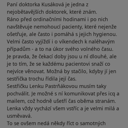
Paní doktorka Kusáková je jedna z
nejobětavějších doktorek, které znám.
Ráno před ordinačními hodinami i po nich
navštěvuje nemohoucí pacienty, které nejenže
ošetřuje, ale často i pomáhá s jejich hygienou.
Velmi často vyjíždí i o víkendech k naléhavým
případům - a to na úkor svého volného času.
Je pravda, že čekací doby jsou u ní dlouhé, ale
je to tím, že se každému pacientovi snaží co
nejvíce věnovat. Možná by stačilo, kdyby jí jen
sestřička trochu řídila její čas.
Sestřičku Lenku Pastrňákovou musím taky
pochválit. Je možné s ní komunikovat přes icq a
mailem, což hodně ušetří čas oběma stranám.
Lenka vždy vychází všem vstříc a je velmi milá a
usměvavá.
To se ovšem nedá někdy říct o samotných