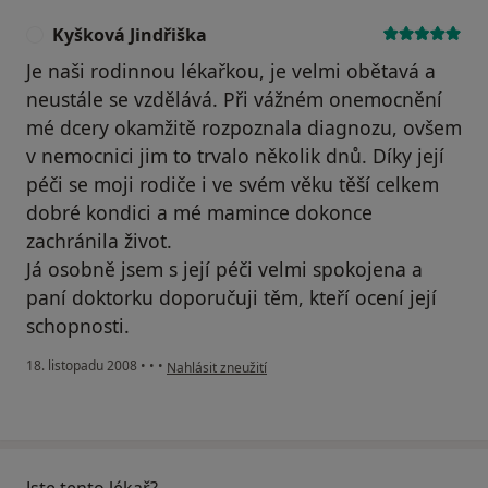
Kyšková Jindřiška
K
Je naši rodinnou lékařkou, je velmi obětavá a
neustále se vzdělává. Při vážném onemocnění
mé dcery okamžitě rozpoznala diagnozu, ovšem
v nemocnici jim to trvalo několik dnů. Díky její
péči se moji rodiče i ve svém věku těší celkem
dobré kondici a mé mamince dokonce
zachránila život.
Já osobně jsem s její péči velmi spokojena a
paní doktorku doporučuji těm, kteří ocení její
schopnosti.
podle názoru uživatele Kyšková Jindřiška
18. listopadu 2008
•
•
•
Nahlásit zneužití
Jste tento lékař?