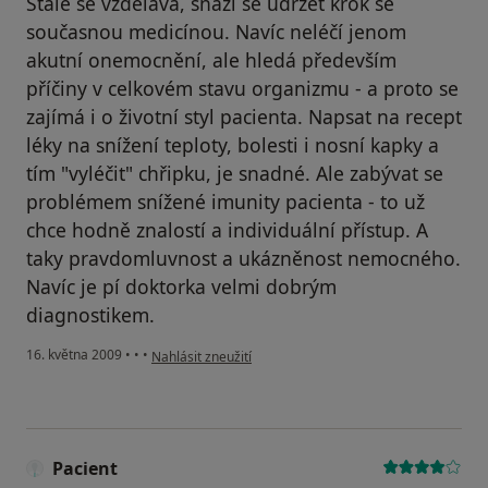
Stále se vzdělává, snaží se udržet krok se
současnou medicínou. Navíc neléčí jenom
akutní onemocnění, ale hledá především
příčiny v celkovém stavu organizmu - a proto se
zajímá i o životní styl pacienta. Napsat na recept
léky na snížení teploty, bolesti i nosní kapky a
tím "vyléčit" chřipku, je snadné. Ale zabývat se
problémem snížené imunity pacienta - to už
chce hodně znalostí a individuální přístup. A
taky pravdomluvnost a ukázněnost nemocného.
Navíc je pí doktorka velmi dobrým
diagnostikem.
podle názoru uživatele Pacient
16. května 2009
•
•
•
Nahlásit zneužití
Pacient