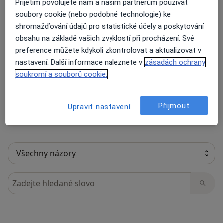
Přijetím povolujete nám a našim partnerům používat
soubory cookie (nebo podobné technologie) ke
shromažďování údajů pro statistické účely a poskytování
obsahu na základě vašich zvyklostí při procházení. Své
10 názorů
preference můžete kdykoli zkontrolovat a aktualizovat v
nastavení. Další informace naleznete v
zásadách ochrany
Recenze pacientů jsou pro nás důležité.
soukromí a souborů cookie.
Specialisté nemají možnost zaplatit za
odstranění nebo změnu recenze pacienta.
Přijmout
Další informace o názorech
Upravit nastavení
Další informace.
Hledejte v názorech