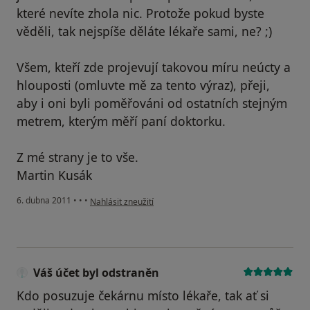
které nevíte zhola nic. Protože pokud byste
věděli, tak nejspíše děláte lékaře sami, ne? ;)
Všem, kteří zde projevují takovou míru neúcty a
hlouposti (omluvte mě za tento výraz), přeji,
aby i oni byli poměřováni od ostatních stejným
metrem, kterým měří paní doktorku.
Z mé strany je to vše.
Martin Kusák
podle názoru uživatele Váš účet byl odstraněn
6. dubna 2011
•
•
•
Nahlásit zneužití
Váš účet byl odstraněn
Kdo posuzuje čekárnu místo lékaře, tak ať si