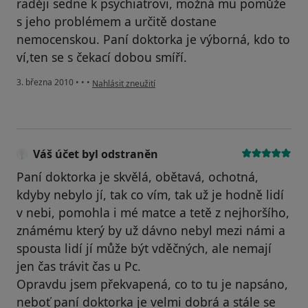
raději sedne k psychiatrovi, možná mu pomůže
s jeho problémem a určitě dostane
nemocenskou. Paní doktorka je výborná, kdo to
ví,ten se s čekací dobou smíří.
podle názoru uživatele Váš účet byl odstraněn
3. března 2010
•
•
•
Nahlásit zneužití
Váš účet byl odstraněn
Paní doktorka je skvělá, obětavá, ochotná,
kdyby nebylo jí, tak co vím, tak už je hodně lidí
v nebi, pomohla i mé matce a tetě z nejhoršího,
známému který by už dávno nebyl mezi námi a
spousta lidí jí může být vděčných, ale nemají
jen čas trávit čas u Pc.
Opravdu jsem překvapená, co to tu je napsáno,
neboť paní doktorka je velmi dobrá a stále se