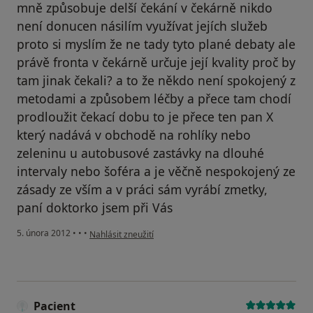
mně způsobuje delší čekání v čekárně nikdo
není donucen násilím využívat jejích služeb
proto si myslím že ne tady tyto plané debaty ale
právě fronta v čekárně určuje její kvality proč by
tam jinak čekali? a to že někdo není spokojený z
metodami a způsobem léčby a přece tam chodí
prodloužit čekací dobu to je přece ten pan X
který nadává v obchodě na rohlíky nebo
zeleninu u autobusové zastávky na dlouhé
intervaly nebo šoféra a je věčně nespokojený ze
zásady ze vším a v práci sám vyrábí zmetky,
paní doktorko jsem při Vás
podle názoru uživatele Váš účet byl odstraněn
5. února 2012
•
•
•
Nahlásit zneužití
Pacient