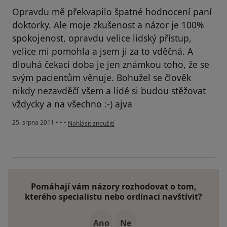
Opravdu mě překvapilo špatné hodnocení paní
doktorky. Ale moje zkušenost a názor je 100%
spokojenost, opravdu velice lidský přístup,
velice mi pomohla a jsem ji za to vděčná. A
dlouhá čekací doba je jen známkou toho, že se
svým pacientům věnuje. Bohužel se člověk
nikdy nezavděčí všem a lidé si budou stěžovat
vždycky a na všechno :-) ajva
podle názoru uživatele Pacient
25. srpna 2011
•
•
•
Nahlásit zneužití
Pomáhají vám názory rozhodovat o tom,
kterého specialistu nebo ordinaci navštívit?
Ano
Ne