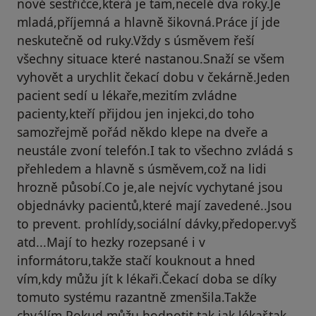
nové sestřičce,která je tam,necelé dva roky.Je
mladá,příjemná a hlavně šikovná.Práce jí jde
neskutečně od ruky.Vždy s úsměvem řeší
všechny situace které nastanou.Snaží se všem
vyhovět a urychlit čekací dobu v čekárně.Jeden
pacient sedí u lékaře,mezitím zvládne
pacienty,kteří přijdou jen injekci,do toho
samozřejmě pořád někdo klepe na dveře a
neustále zvoní telefón.I tak to všechno zvládá s
přehledem a hlavně s úsměvem,což na lidi
hrozně působí.Co je,ale nejvíc vychytané jsou
objednávky pacientů,které mají zavedené..Jsou
to prevent. prohlídy,sociální dávky,předoper.vyš
atd...Mají to hezky rozepsané i v
informátoru,takže stačí kouknout a hned
vím,kdy můžu jít k lékaři.Čekací doba se díky
tomuto systému razantně zmenšila.Takže
chválím.Pokud můžu hodnotit,tak jak lékař,tak