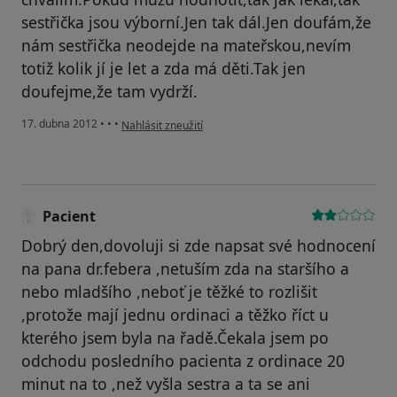
sestřička jsou výborní.Jen tak dál.Jen doufám,že
nám sestřička neodejde na mateřskou,nevím
totiž kolik jí je let a zda má děti.Tak jen
doufejme,že tam vydrží.
podle názoru uživatele Anonym.
17. dubna 2012
•
•
•
Nahlásit zneužití
Pacient
Dobrý den,dovoluji si zde napsat své hodnocení
na pana dr.febera ,netuším zda na staršího a
nebo mladšího ,neboť je těžké to rozlišit
,protože mají jednu ordinaci a těžko říct u
kterého jsem byla na řadě.Čekala jsem po
odchodu posledního pacienta z ordinace 20
minut na to ,než vyšla sestra a ta se ani