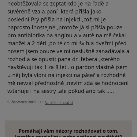
neobtěžovala se zeptat kdo je na řadě a
suvéréně vzala paní ,která přišla jako
poslední.Prý přišla na injekci ,což mi je
naprosto lhostejné ,protože já si přišla pouze
pro antibiotika na angínu a v autě na mě čekal
manžel a 2 děti ,po té co mi švihla dveřmi před
nosem jsem pouze velmi neslušně zanadávala a
rozhodla se opustit pana dr .febera ,kterého
navštěvuji tak 1 za 8 let .jo pardon vlastně jsem
u něj byla vloni na injekci na páteř a rozhodně
mě nevzal přednostně ,nevím zda se hodnocení
vztahuje i na sestry ,ale pokud ano tak .....
podle názoru uživatele Pacient
9. července 2009
•
•
•
Nahlásit zneužití
Pomáhají vám názory rozhodovat o tom,