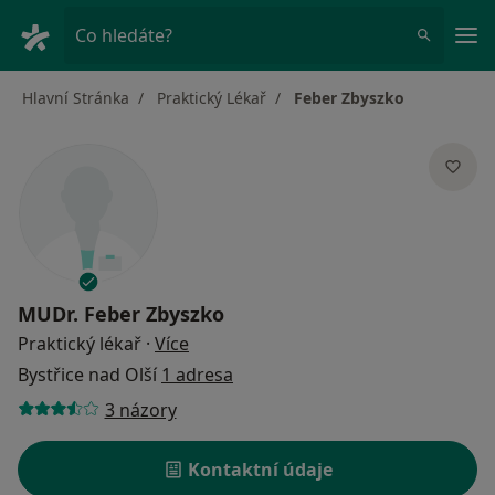
Hla
Co hledáte?
Hlavní Stránka
Praktický Lékař
Feber Zbyszko
MUDr.
Feber Zbyszko
o specializacích
Praktický lékař
·
Více
Bystřice nad Olší
1 adresa
3 názory
Kontaktní údaje