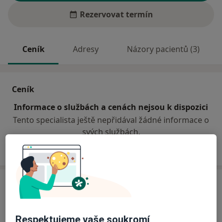
Rezervovat termín
Ceník
Adresy
Názory pacientů (3)
Ceník
Informace o službách a cenách nejsou k dispozici
Tento specialista ještě nepřidával žádné informace o
svých službách.
Adresa
Všeobecný praktický lékař
Respektujeme vaše soukromí
Bystřice 500,
Bystřice nad Olší 73995