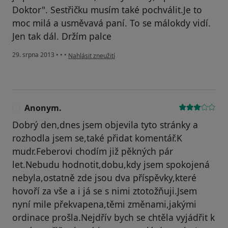
Doktor". Sestřičku musím také pochválit.Je to
moc milá a usměvavá paní. To se málokdy vidí.
Jen tak dál. Držím palce
podle názoru uživatele Váš účet byl odstraněn
29. srpna 2013
•
•
•
Nahlásit zneužití
Anonym.
A
Dobrý den,dnes jsem objevila tyto stránky a
rozhodla jsem se,také přidat komentář.K
mudr.Feberovi chodím již pěkných pár
let.Nebudu hodnotit,dobu,kdy jsem spokojená
nebyla,ostatně zde jsou dva příspěvky,které
hovoří za vše a i já se s nimi ztotožňuji.Jsem
nyní mile překvapena,těmi změnami,jakými
ordinace prošla.Nejdřív bych se chtěla vyjádřit k