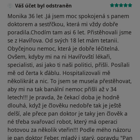
Váš účet byl odstraněn
Monika 36 let .Já jsem moc spokojená s panem
doktorem a sestřčkou, která mi vždy dobře
poradila.Chodím tam asi 6 let. Přistěhovali jsme
se z Havířova. Od svých 18 let mám tetanii.
Obyčejnou nemoc, která je dobře léčitelná.
Ovšem, kdyby mi na ni Havířovští lékaři,
specialisti, asi jako ti naši politici, přišli. Posílali
mě od čerta k ďáblu. Hospitalizovali mě
několikrát a nic. To jsem se musela přestěhovat,
aby mi na tak banální nemoc přišli až v 34
letech!!! Je pravda, že čekací doba je hodně
dlouhá, když je člověku nedobře tak je ještě
delší, ale přece pan doktor je taky jen člověk a
né třeba svařovací robot, který má operaci
hotovou za několik vteřin!!! Podle mého názoru
je pan doktor Feber, mladý i starý, opravdu "Pan