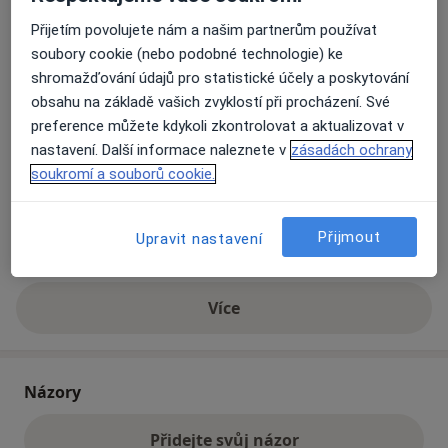
Přijetím povolujete nám a našim partnerům používat
soubory cookie (nebo podobné technologie) ke
Přiblížit mapu
se otevře v nové záložce
shromažďování údajů pro statistické účely a poskytování
obsahu na základě vašich zvyklostí při procházení. Své
Dostupnost
Na této adrese online kalendář není aktivní
preference můžete kdykoli zkontrolovat a aktualizovat v
Co mám v takové situaci udělat?
nastavení. Další informace naleznete v
zásadách ochrany
soukromí a souborů cookie.
Způsoby platby (soukromé návštěvy)
Na teto adrese lékař přijímá pacienty na pojišťovnu
Přijmout
Upravit nastavení
Detaily
Více
o adrese
Názory
Přidejte svůj názor