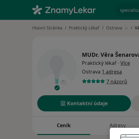
specializ
Hlavní Stránka
Praktický Lékař
Ostrava
V
Změna
MUDr.
Věra Šenarov
o sp
Praktický lékař
·
Více
Ostrava
1 adresa
7 názorů
Kontaktní údaje
Ceník
Adresy