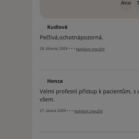
Ano
Kudlová
K
Pečlivá,ochotnápozorná.
podle názoru uživatele Kudlová
28. března 2009
•
•
•
Nahlásit zneužití
Honza
H
Velmi profesní přístup k pacientům, s 
všem.
podle názoru uživatele Honza
27. února 2009
•
•
•
Nahlásit zneužití