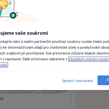
ách nejsou k dispozici
ádné informace o svých službách.
ujeme vaše soukromí
ovolujete nám a našim partnerům používat soubory cookie (nebo po
e) ke shromažďování údajů pro statistické účely a poskytování obs
ich zvyklostí při procházení. Své preference můžete kdykoli zkontro
t v nastavení. Další informace naleznete v
zásadách ochrany soukr
okie.
P
Upravit nastavení
 mapu
 otevře v nové záložce
ní