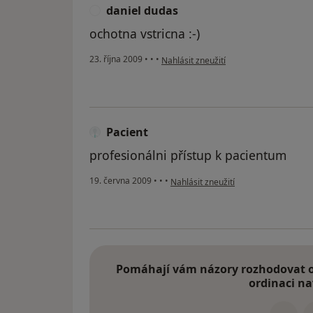
daniel dudas
D
ochotna vstricna :-)
podle názoru uživatele daniel dudas
23. října 2009
•
•
•
Nahlásit zneužití
Pacient
profesionálni přístup k pacientum
podle názoru uživatele Pacient
19. června 2009
•
•
•
Nahlásit zneužití
Pomáhají vám názory rozhodovat o 
ordinaci na