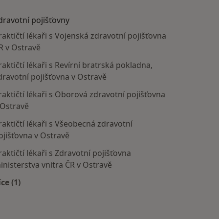
dravotní pojišťovny
raktičtí lékaři s Vojenská zdravotní pojišťovna
R v Ostravě
raktičtí lékaři s Revírní bratrská pokladna,
dravotní pojišťovna v Ostravě
raktičtí lékaři s Oborová zdravotní pojišťovna
 Ostravě
raktičtí lékaři s Všeobecná zdravotní
ojišťovna v Ostravě
raktičtí lékaři s Zdravotní pojišťovna
inisterstva vnitra ČR v Ostravě
íce (1)
Více v kategorii: Zdravotní pojišťovny