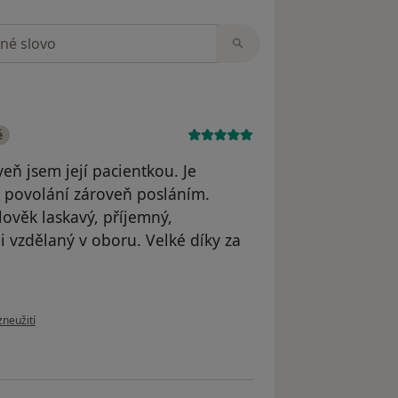
zorech
é
eň jsem její pacientkou. Je
jí povolání zároveň posláním.
člověk laskavý, příjemný,
mi vzdělaný v oboru. Velké díky za
oru uživatele Váš účet byl odstraněn
zneužití