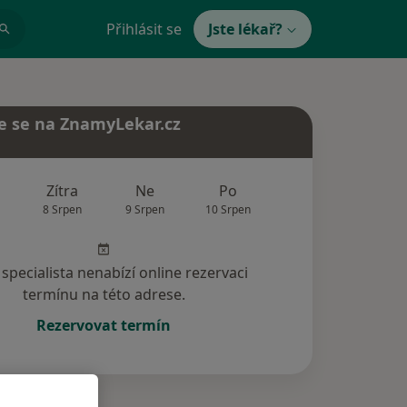
Přihlásit se
Jste lékař?
e se na ZnamyLekar.cz
Zítra
Ne
Po
Út
St
8 Srpen
9 Srpen
10 Srpen
11 Srpen
12 Srp
specialista nenabízí online rezervaci
termínu na této adrese.
Rezervovat termín