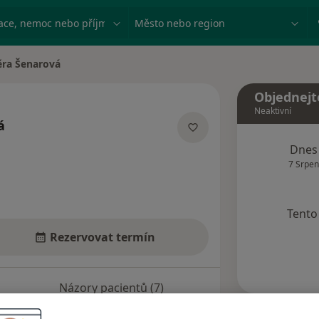
ace, nemoc nebo příjmení
Město nebo region
ěra Šenarová
 města
Objednejt
Neaktivní
á
ecializacích
Dnes
7 Srpen
Tento 
Rezervovat termín
Názory pacientů (7)