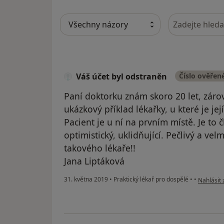
Hledejte v ná
Váš účet byl odstraněn
Číslo ověřen
Paní doktorku znám skoro 20 let, zárov
ukázkový příklad lékařky, u které je je
Pacient je u ní na prvním místě. Je to 
optimistický, uklidňující. Pečlivý a vel
takového lékaře!!
Jana Liptáková
podle náz
31. května 2019
•
Praktický lékař pro dospělé
•
•
Nahlásit 