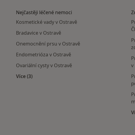
Nejčastěji léčené nemoci
Z
Kosmetické vady v Ostravě
P
Č
Bradavice v Ostravě
P
Onemocnění prsu v Ostravě
z
Endometrióza v Ostravě
P
Ovariální cysty v Ostravě
v
Více (3)
P
Více v kategorii: Nejčastěji léčené nemoci
p
P
m
V