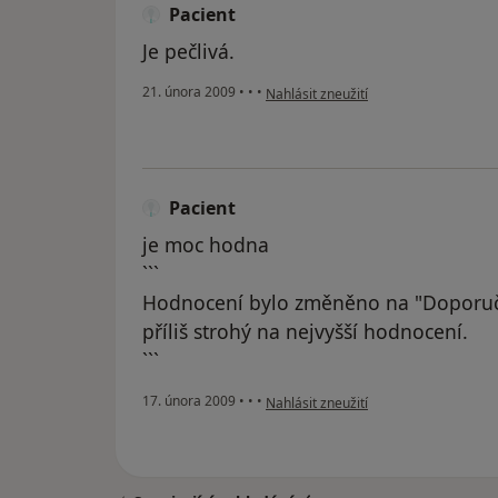
Pacient
Je pečlivá.
podle názoru uživatele Pacient
21. února 2009
•
•
•
Nahlásit zneužití
Pacient
je moc hodna
```
Hodnocení bylo změněno na "Doporuč
příliš strohý na nejvyšší hodnocení.
```
podle názoru uživatele Pacient
17. února 2009
•
•
•
Nahlásit zneužití