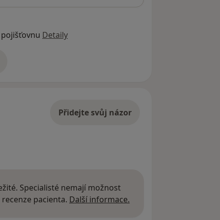
 pojišťovnu
Detaily
adrese
Přidejte svůj názor
žité. Specialisté nemají možnost
Další informace o názor
 recenze pacienta.
Další informace.