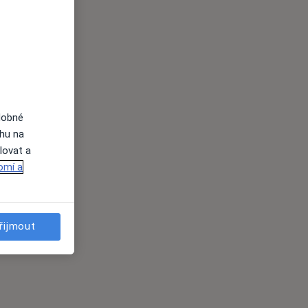
dobné
ahu na
lovat a
omí a
řijmout