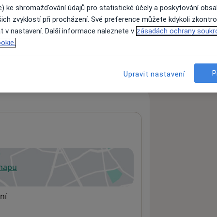
e) ke shromažďování údajů pro statistické účely a poskytování obs
ich zvyklostí při procházení. Své preference můžete kdykoli zkontro
t v nastavení. Další informace naleznete v
zásadách ochrany soukr
ách nejsou k dispozici
okie.
ádné informace o svých službách.
P
Upravit nastavení
 mapu
 otevře v nové záložce
ní