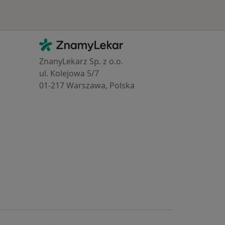
Kontakt
ZnamyLekar - Hlavní stránka
ZnanyLekarz Sp. z o.o.
ul. Kolejowa 5/7
01-217 Warszawa, Polska