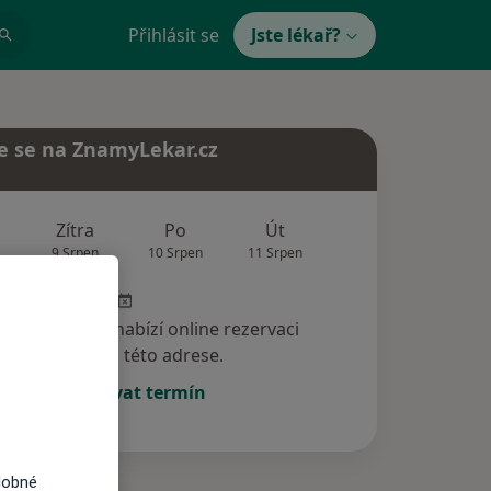
Přihlásit se
Jste lékař?
e se na ZnamyLekar.cz
Zítra
Po
Út
St
Čt
9 Srpen
10 Srpen
11 Srpen
12 Srpen
13 Srp
specialista nenabízí online rezervaci
termínu na této adrese.
Rezervovat termín
dobné