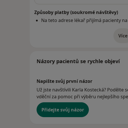
Způsoby platby (soukromé návštěvy)
Na teto adrese lékař přijímá pacienty na
Více
o 
Názory pacientů se rychle objeví
Napište svůj první názor
Už jste navštívili Karla Kostecká? Podělte 
vděční za pomoc při výběru nejlepšího spec
Přidejte svůj názor