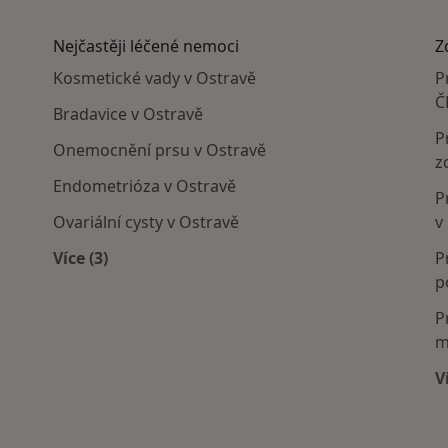
Nejčastěji léčené nemoci
Z
Kosmetické vady v Ostravě
P
Č
Bradavice v Ostravě
P
Onemocnění prsu v Ostravě
z
Endometrióza v Ostravě
P
Ovariální cysty v Ostravě
v
Více (3)
P
Více v kategorii: Nejčastěji léčené nemoci
p
P
m
V