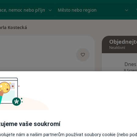
ace, nemoc nebo příjmení
Město nebo region
arla Kostecká
 města
Objednejt
Neaktivní
Dnes
ecializacích
8 Srpen
Tento 
Rezervovat termín
ujeme vaše soukromí
Názory pacientů
ovolujete nám a našim partnerům používat soubory cookie (nebo po