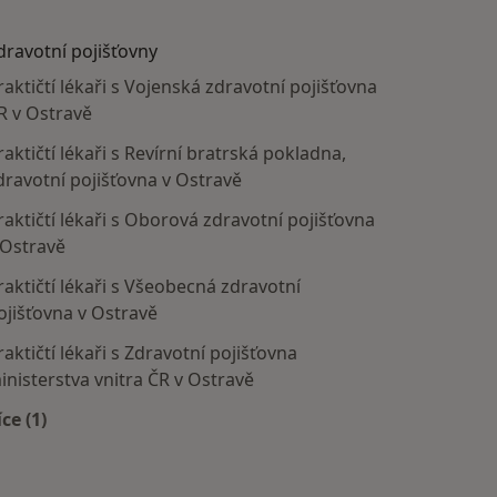
dravotní pojišťovny
raktičtí lékaři s Vojenská zdravotní pojišťovna
R v Ostravě
raktičtí lékaři s Revírní bratrská pokladna,
dravotní pojišťovna v Ostravě
raktičtí lékaři s Oborová zdravotní pojišťovna
 Ostravě
raktičtí lékaři s Všeobecná zdravotní
ojišťovna v Ostravě
raktičtí lékaři s Zdravotní pojišťovna
inisterstva vnitra ČR v Ostravě
íce (1)
Více v kategorii: Zdravotní pojišťovny