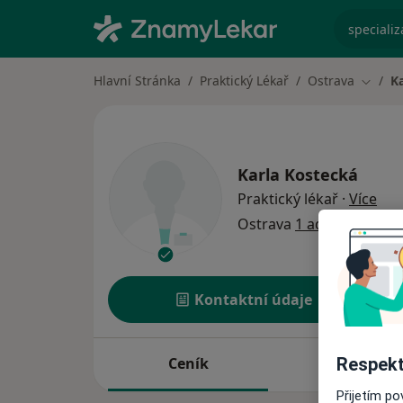
specializ
Hlavní Stránka
Praktický Lékař
Ostrava
K
Změna
Karla Kostecká
o sp
Praktický lékař
·
Více
Ostrava
1 adresa
Kontaktní údaje
Respekt
Ceník
Adresy
Přijetím p