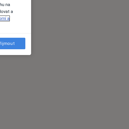
ahu na
lovat a
omí a
řijmout