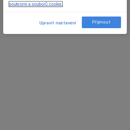
Tento specialista nenabízí online rezervaci termínu na této adrese.
soukromí a souborů cookie.
Rezervovat termín
Přijmout
Upravit nastavení
MUDr. Hana Lankočí
Praktický lékař
10 názorů
Hrušovská 20 Ostrava, Ostrava
•
Mapa
Praktický lékař pro dospělé
Tento specialista nenabízí online rezervaci termínu na této adrese.