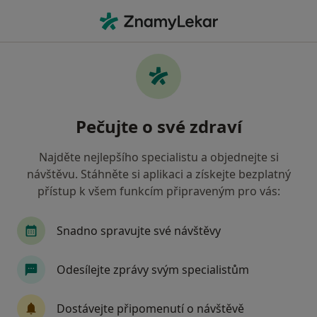
Hla
Praktický Lékař • Orlová, moravskoslezský
Filtry
• 1
Mapa
Doporučení praktičtí lékaři s Všeobecná
Pečujte o své zdraví
zdravotní pojišťovna Orlová
Jak řadíme výsledky vyhledávání?
Najděte nejlepšího specialistu a objednejte si
návštěvu. Stáhněte si aplikaci a získejte bezplatný
přístup k všem funkcím připraveným pro vás:
Snadno spravujte své návštěvy
Odesílejte zprávy svým specialistům
MUDr. Dagmar Kusáková
Dostávejte připomenutí o návštěvě
Praktický lékař