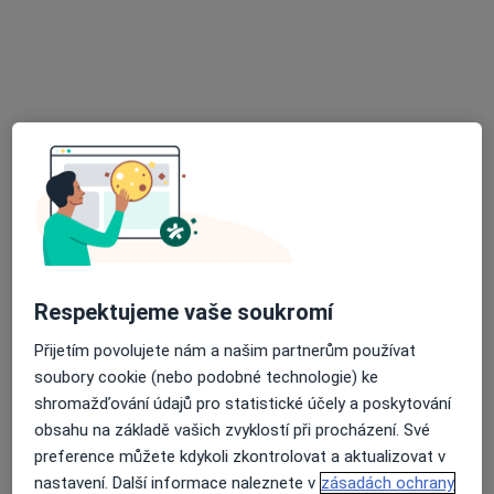
Diagnostický a léčebný komplex s.r.o.
Tento specialista nenabízí online rezervaci termínu na této adrese.
Rezervovat termín
Respektujeme vaše soukromí
MUDr. Renata Štefková
Přijetím povolujete nám a našim partnerům používat
Praktický lékař
soubory cookie (nebo podobné technologie) ke
10 názorů
shromažďování údajů pro statistické účely a poskytování
obsahu na základě vašich zvyklostí při procházení. Své
ISPAT NH a.s. Vratimovská, Ostrava
•
Mapa
preference můžete kdykoli zkontrolovat a aktualizovat v
Praktický lékař pro dospělé
nastavení. Další informace naleznete v
zásadách ochrany