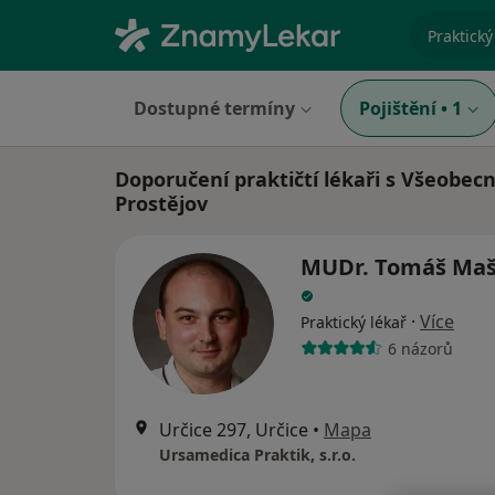
specializ
Dostupné termíny
Pojištění
•
1
Doporučení praktičtí lékaři s Všeobec
Prostějov
MUDr. Tomáš Maš
·
Více
Praktický lékař
6 názorů
Určice 297, Určice
•
Mapa
Ursamedica Praktik, s.r.o.