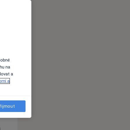
Po
Út
St
10 Srpen
11 Srpen
12 Srpen
i
dobné
ahu na
lovat a
omí a
Po
Út
St
řijmout
10 Srpen
11 Srpen
12 Srpen
i