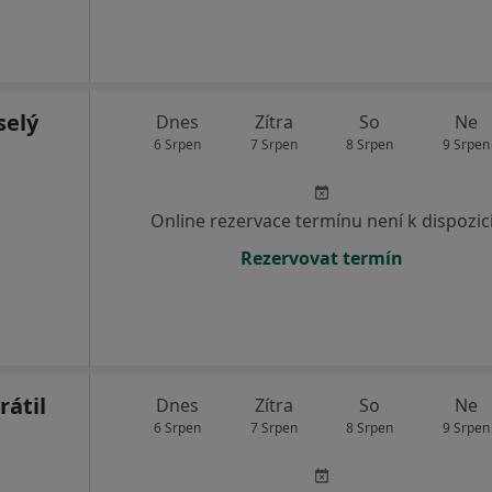
selý
Dnes
Zítra
So
Ne
6 Srpen
7 Srpen
8 Srpen
9 Srpen
Online rezervace termínu není k dispozic
Rezervovat termín
átil
Dnes
Zítra
So
Ne
6 Srpen
7 Srpen
8 Srpen
9 Srpen