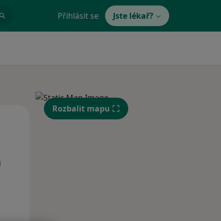
Přihlásit se
Jste lékař?
Rozbalit mapu
Po
Út
St
10 Srpen
11 Srpen
12 Srpen
i