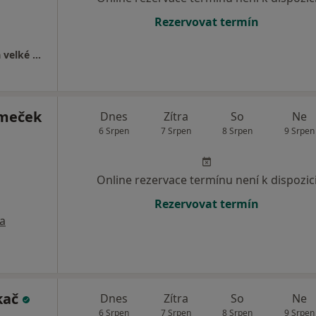
Rezervovat termín
Najdete nás - příjezd ze Slavonínské ulice na velké parkoviště, autobus MHD č. 16, zastávka Slavonínská
ěmeček
Dnes
Zítra
So
Ne
6 Srpen
7 Srpen
8 Srpen
9 Srpen
Online rezervace termínu není k dispozic
Rezervovat termín
a
kač
Dnes
Zítra
So
Ne
6 Srpen
7 Srpen
8 Srpen
9 Srpen