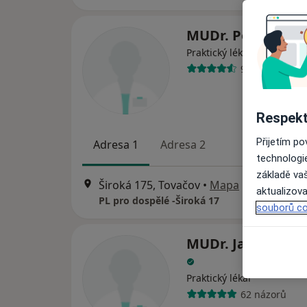
MUDr. Peter Gol
·
Více
Praktický lékař
9 názorů
Respekt
Přijetím p
Adresa 1
Adresa 2
technologi
základě vaš
Široká 175, Tovačov
•
Mapa
aktualizova
PL pro dospělé -Široká 17
souborů co
MUDr. Jana Bomb
Praktický lékař
62 názorů