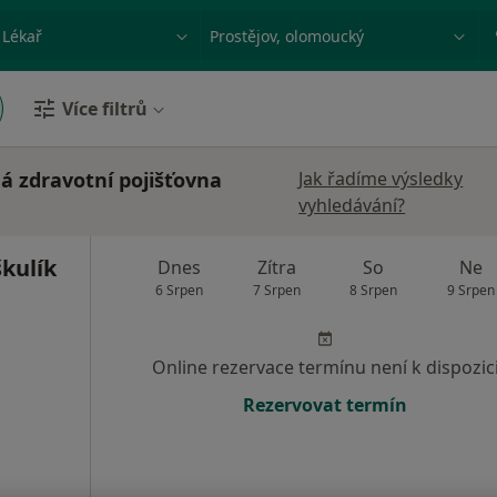
ace, nemoc nebo příjmení
Město nebo region
Více filtrů
ná zdravotní pojišťovna
Jak řadíme výsledky
vyhledávání?
kulík
Dnes
Zítra
So
Ne
6 Srpen
7 Srpen
8 Srpen
9 Srpen
Online rezervace termínu není k dispozic
Rezervovat termín