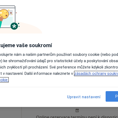
dbach
Dnes
Zítra
So
Ne
6 Srpen
7 Srpen
8 Srpen
9 Srpen
Online rezervace termínu není k dispozic
ujeme vaše soukromí
Rezervovat termín
ovolujete nám a našim partnerům používat soubory cookie (nebo po
e) ke shromažďování údajů pro statistické účely a poskytování obs
ich zvyklostí při procházení. Své preference můžete kdykoli zkontro
t v nastavení. Další informace naleznete v
zásadách ochrany soukr
okie.
erová
Dnes
Zítra
So
Ne
P
Upravit nastavení
6 Srpen
7 Srpen
8 Srpen
9 Srpen
Online rezervace termínu není k dispozic