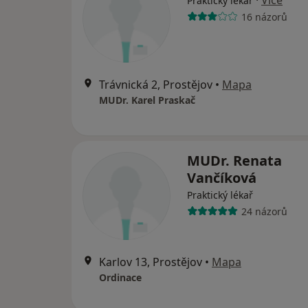
·
Více
Praktický lékař
16 názorů
Trávnická 2, Prostějov
•
Mapa
MUDr. Karel Praskač
MUDr. Renata
Vančíková
Praktický lékař
24 názorů
Karlov 13, Prostějov
•
Mapa
Ordinace