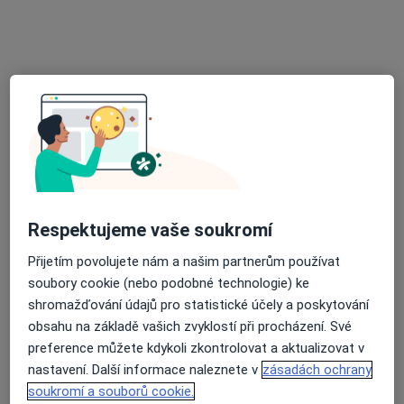
Široká 175, Tovačov
•
Mapa
PL pro dospělé -Široká 17
Tento specialista nenabízí online rezervaci termínu na této adrese.
Rezervovat termín
Respektujeme vaše soukromí
Přijetím povolujete nám a našim partnerům používat
soubory cookie (nebo podobné technologie) ke
shromažďování údajů pro statistické účely a poskytování
obsahu na základě vašich zvyklostí při procházení. Své
MUDr. Jana Bomberová
preference můžete kdykoli zkontrolovat a aktualizovat v
Praktický lékař
nastavení. Další informace naleznete v
zásadách ochrany
62 názorů
soukromí a souborů cookie.