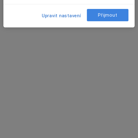
Fischerova 9, Olomouc
•
Mapa
Najdete nás - příjezd ze Slavonínské ulice na velké parkoviště, autobus MHD č. 16, zastávka Slavonínská
Přijmout
Upravit nastavení
Tento specialista nenabízí online rezervaci termínu na této adrese.
Rezervovat termín
MUDr. Martin Mikláš
Praktický lékař
2 názory
t.č. , e-mail: mudr.mm@seznam.cz, Olomouc
•
Mapa