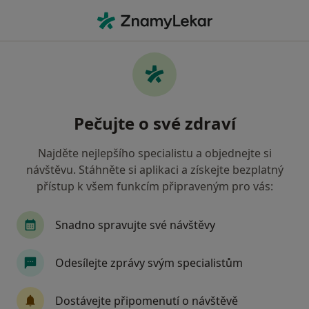
Hla
Praktický Lékař • Prostějov, olomoucký
Filtry
• 1
Mapa
Doporučení praktičtí lékaři s Oborová
Pečujte o své zdraví
zdravotní pojišťovna Prostějov
Jak řadíme výsledky vyhledávání?
Najděte nejlepšího specialistu a objednejte si
návštěvu. Stáhněte si aplikaci a získejte bezplatný
přístup k všem funkcím připraveným pro vás:
Snadno spravujte své návštěvy
Odesílejte zprávy svým specialistům
MUDr. Tomáš Maškulík
Dostávejte připomenutí o návštěvě
·
Více
Praktický lékař