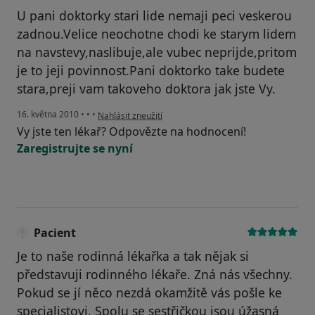
U pani doktorky stari lide nemaji peci veskerou
zadnou.Velice neochotne chodi ke starym lidem
na navstevy,naslibuje,ale vubec neprijde,pritom
je to jeji povinnost.Pani doktorko take budete
stara,preji vam takoveho doktora jak jste Vy.
podle názoru uživatele Pacient
16. května 2010
•
•
•
Nahlásit zneužití
Vy jste ten lékař? Odpovězte na hodnocení!
Zaregistrujte se nyní
Pacient
Je to naše rodinná lékařka a tak nějak si
představuji rodinného lékaře. Zná nás všechny.
Pokud se jí něco nezdá okamžitě vás pošle ke
specialistovi. Spolu se sestřičkou jsou úžasná