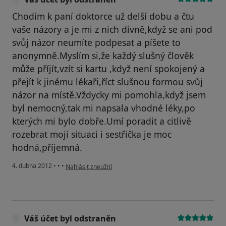
Chodím k paní doktorce už delší dobu a čtu
vaše názory a je mi z nich divně,když se ani pod
svůj názor neumíte podpesat a píšete to
anonymně.Myslím si,že každý slušný člověk
může příjít,vzít si kartu ,když není spokojený a
přejít k jinému lékaři,říct slušnou formou svůj
názor na místě.Vždycky mi pomohla,když jsem
byl nemocný,tak mi napsala vhodné léky,po
kterých mi bylo dobře.Umí poradit a citlivě
rozebrat mojí situaci i sestřička je moc
hodná,příjemná.
podle názoru uživatele Váš účet byl odstraněn
4. dubna 2012
•
•
•
Nahlásit zneužití
Váš účet byl odstraněn