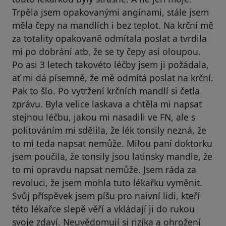
Trpěla jsem opakovanými angínami, stále jsem
měla čepy na mandlích i bez teplot. Na krční mě
za totality opakovaně odmítala poslat a tvrdila
mi po dobrání atb, že se ty čepy asi oloupou.
Po asi 3 letech takovéto léčby jsem ji požádala,
ať mi dá písemně, že mě odmítá poslat na krční.
Pak to šlo. Po vytržení krčních mandlí si četla
zprávu. Byla velice laskava a chtěla mi napsat
stejnou léčbu, jakou mi nasadili ve FN, ale s
politováním mi sdělila, že lék tonsily nezná, že
to mi teda napsat nemůže. Milou paní doktorku
jsem poučila, že tonsily jsou latinsky mandle, že
to mi opravdu napsat nemůže. Jsem ráda za
revoluci, že jsem mohla tuto lékařku vyměnit.
Svůj příspěvek jsem píšu pro naivní lidi, kteří
této lékařce slepě věří a vkládají ji do rukou
svoje zdaví. Neuvědomují si rizika a ohrožení