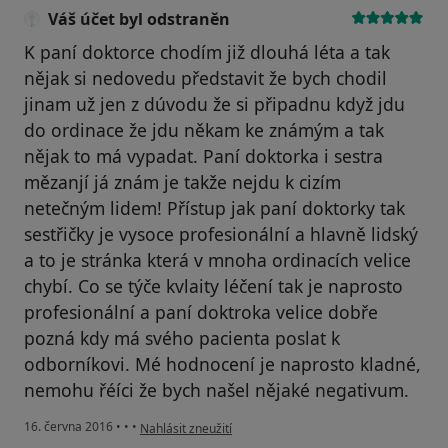
Váš účet byl odstraněn
K paní doktorce chodím již dlouhá léta a tak
nějak si nedovedu představit že bych chodil
jinam už jen z dúvodu že si připadnu když jdu
do ordinace že jdu někam ke známým a tak
nějak to má vypadat. Paní doktorka i sestra
mězanjí já znám je takže nejdu k cizím
netečným lidem! Přístup jak paní doktorky tak
sestřičky je vysoce profesionální a hlavně lidský
a to je stránka která v mnoha ordinacích velice
chybí. Co se týče kvlaity léčení tak je naprosto
profesionální a paní doktroka velice dobře
pozná kdy má svého pacienta poslat k
odborníkovi. Mé hodnocení je naprosto kladné,
nemohu řéíci že bych našel nějaké negativum.
podle názoru uživatele Váš účet byl odstraněn
16. června 2016
•
•
•
Nahlásit zneužití