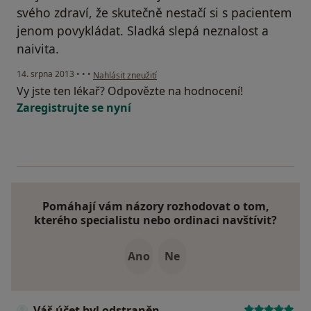
svého zdraví, že skutečně nestačí si s pacientem
jenom povykládat. Sladká slepá neznalost a
naivita.
podle názoru uživatele Váš účet byl odstraněn
14. srpna 2013
•
•
•
Nahlásit zneužití
Vy jste ten lékař? Odpovězte na hodnocení!
Zaregistrujte se nyní
Pomáhají vám názory rozhodovat o tom,
kterého specialistu nebo ordinaci navštívit?
Ano
Ne
Váš účet byl odstraněn