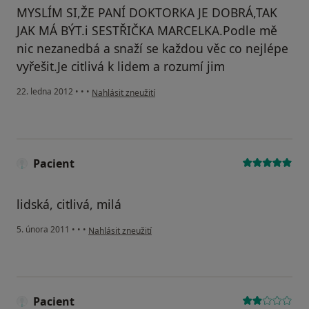
MYSLÍM SI,ŽE PANÍ DOKTORKA JE DOBRÁ,TAK
JAK MÁ BÝT.i SESTŘIČKA MARCELKA.Podle mě
nic nezanedbá a snaží se každou věc co nejlépe
vyřešit.Je citlivá k lidem a rozumí jim
podle názoru uživatele Váš účet byl odstraněn
22. ledna 2012
•
•
•
Nahlásit zneužití
Pacient
lidská, citlivá, milá
podle názoru uživatele Pacient
5. února 2011
•
•
•
Nahlásit zneužití
Pacient