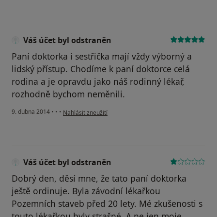
Váš účet byl odstraněn
Paní doktorka i sestřička mají vždy výborný a
lidský přístup. Chodíme k paní doktorce celá
rodina a je opravdu jako náš rodinný lékař,
rozhodně bychom neměnili.
podle názoru uživatele Váš účet byl odstraněn
9. dubna 2014
•
•
•
Nahlásit zneužití
Váš účet byl odstraněn
Dobrý den, děsí mne, že tato paní doktorka
ještě ordinuje. Byla závodní lékařkou
Pozemních staveb před 20 lety. Mé zkušenosti s
touto lékařkou byly strašné. A ne jen moje.