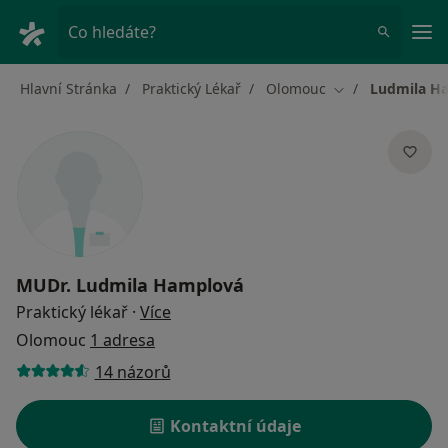
Hla
Co hledáte?
Hlavní Stránka
Praktický Lékař
Olomouc
Ludmila H
Změna města
MUDr.
Ludmila Hamplová
o specializacích
Praktický lékař
·
Více
Olomouc
1 adresa
14 názorů
Kontaktní údaje