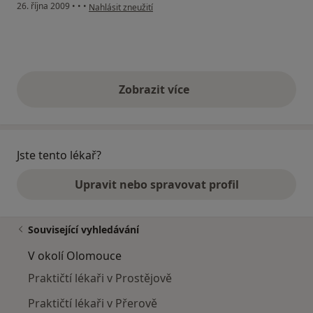
podle názoru uživatele Pacient
26. října 2009
•
•
•
Nahlásit zneužití
Zobrazit více
výše uvedené názory
Jste tento lékař?
Upravit nebo spravovat profil
Související vyhledávání
V okolí Olomouce
Praktičtí lékaři v Prostějově
Praktičtí lékaři v Přerově