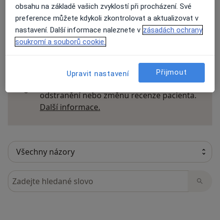
obsahu na základě vašich zvyklostí při procházení. Své
preference můžete kdykoli zkontrolovat a aktualizovat v
nastavení. Další informace naleznete v
zásadách ochrany
14 názorů
soukromí a souborů cookie.
Recenze pacientů jsou pro nás důležité.
Přijmout
Upravit nastavení
Specialisté nemají možnost zaplatit za
odstranění nebo změnu recenze pacienta.
Další informace o názorech
Další informace.
Hledejte v názorech