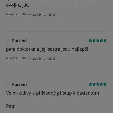
dvojka. J.K.
podle názoru uživatele Pacient
6. ledna 2010
•
•
•
Nahlásit zneužití
Pacient
paní doktorka a její sestra jsou nejlepší
podle názoru uživatele Pacient
4. ledna 2010
•
•
•
Nahlásit zneužití
Pacient
Velmi citlivý a příkladný přístup k pacientům
Petr