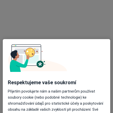
MUDr. Eva Němcová
Praktický lékař
22 názorů
Brněnská /Hedva/ 19, Moravská Třebová
•
Mapa
Sam. ordinace PL pro dospělé
Tento specialista nenabízí online rezervaci termínu na této adrese.
Rezervovat termín
Respektujeme vaše soukromí
Přijetím povolujete nám a našim partnerům používat
soubory cookie (nebo podobné technologie) ke
shromažďování údajů pro statistické účely a poskytování
MUDr. Hana Tichá
obsahu na základě vašich zvyklostí při procházení. Své
Praktický lékař