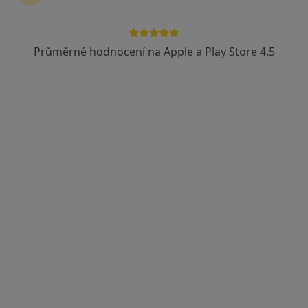
Průměrné hodnocení na Apple a Play Store 4.5
MUDr. Vlastimil Rajbl
Praktický lékař, Internista
13 názorů
č.d. 82, Tatenice
•
Mapa
Sam.ord. PL pro dospělé
Tento specialista nenabízí online rezervaci termínu na této adrese.
Rezervovat termín