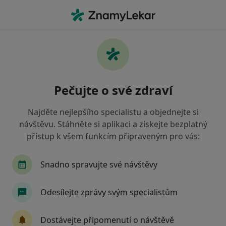
Hla
Praktický Lékař • Mohelnice, olomoucký
Filtry
Mapa
Praktický lékař Mohelnice
Pečujte o své zdraví
Jak řadíme výsledky vyhledávání?
Najděte nejlepšího specialistu a objednejte si
návštěvu. Stáhněte si aplikaci a získejte bezplatný
Jakou pojišťovnu máte?
přístup k všem funkcím připraveným pro vás:
Zdravotní pojišťovna ministerstva vnitra ČR
O
Snadno spravujte své návštěvy
Odesílejte zprávy svým specialistům
Dostávejte připomenutí o návštěvě