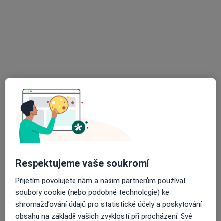
MUDr. Miroslav Blanař
Praktický lékař
62 názorů
Lochmanova 904, Ústí nad Orlicí
•
Mapa
Ordinace prakt. lékaře pro dospělé
Tento specialista nenabízí online rezervaci termínu na této adrese.
Rezervovat termín
Respektujeme vaše soukromí
Přijetím povolujete nám a našim partnerům používat
soubory cookie (nebo podobné technologie) ke
MUDr. Kateřina Kulhánková
shromažďování údajů pro statistické účely a poskytování
obsahu na základě vašich zvyklostí při procházení. Své
Praktický lékař