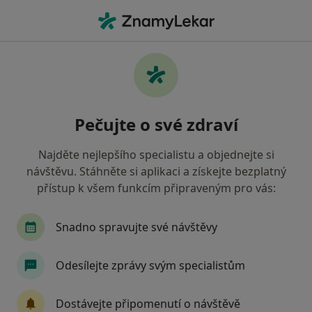
Hla
Praktický Lékař • Litomyšl, pardubický
Filtry
Mapa
Praktický lékař Litomyšl
Pečujte o své zdraví
Jak řadíme výsledky vyhledávání?
Najděte nejlepšího specialistu a objednejte si
návštěvu. Stáhněte si aplikaci a získejte bezplatný
Jakou pojišťovnu máte?
přístup k všem funkcím připraveným pro vás:
Zdravotní pojišťovna ministerstva vnitra ČR
O
Snadno spravujte své návštěvy
Odesílejte zprávy svým specialistům
Dostávejte připomenutí o návštěvě