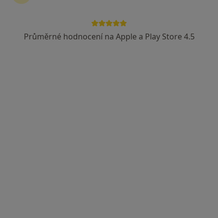
Průměrné hodnocení na Apple a Play Store 4.5
MUDr. Tomáš Adámek
Praktický lékař
4 názory
Na Štěpnici 999, Ústí nad Orlicí
•
Mapa
www.usteckydoktor.cz
Tento specialista nenabízí online rezervaci termínu na této adrese.
Rezervovat termín