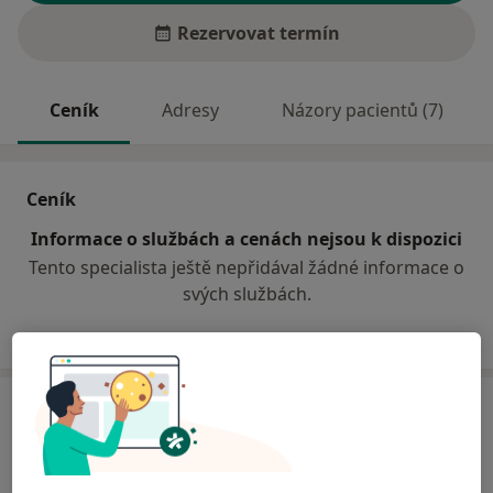
Rezervovat termín
Ceník
Adresy
Názory pacientů (7)
Ceník
Informace o službách a cenách nejsou k dispozici
Tento specialista ještě nepřidával žádné informace o
svých službách.
Adresa
Praktické lékařství pro dospělé
17. listopadu 411,
Ústí nad Orlicí
56201