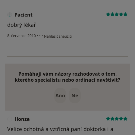
Pacient
dobrý lékař
podle názoru uživatele Pacient
8. července 2010
•
•
•
Nahlásit zneužití
Pomáhají vám názory rozhodovat o tom,
kterého specialistu nebo ordinaci navštívit?
Ano
Ne
Honza
H
Velice ochotná a vztřícná paní doktorka i a