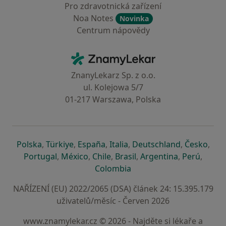
Pro zdravotnická zařízení
Noa Notes
Novinka
Centrum nápovědy
Kontakt
ZnamyLekar - Hlavní stránka
ZnanyLekarz Sp. z o.o.
ul. Kolejowa 5/7
01-217 Warszawa, Polska
se otevře v nové záložce
se otevře v nové záložce
se otevře v nové záložce
se otevře v nové záložce
se otevře v 
se o
Polska
,
Türkiye
,
España
,
Italia
,
Deutschland
,
Česko
,
se otevře v nové záložce
se otevře v nové záložce
se otevře v nové záložce
se otevře v nové záložc
se otevře v 
se ote
Portugal
,
México
,
Chile
,
Brasil
,
Argentina
,
Perú
,
se otevře v nové záložce
Colombia
NAŘÍZENÍ (EU) 2022/2065 (DSA) článek 24: 15.395.179
uživatelů/měsíc - Červen 2026
www.znamylekar.cz © 2026 - Najděte si lékaře a