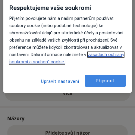
Respektujeme vaše soukromí
Přiblížit mapu
Přijetím povolujete nám a našim partnerům používat
se otevře v nové záložce
soubory cookie (nebo podobné technologie) ke
shromažďování údajů pro statistické účely a poskytování
Dostupnost
Na této adrese online kalendář není aktivní
obsahu na základě vašich zvyklostí při procházení. Své
Co mám v takové situaci udělat?
preference můžete kdykoli zkontrolovat a aktualizovat v
nastavení. Další informace naleznete v
zásadách ochrany
Způsoby platby (soukromé návštěvy)
soukromí a souborů cookie.
Na teto adrese lékař přijímá pacienty na pojišťovnu
Detaily
Přijmout
Upravit nastavení
Více
o adrese
Názory
Přidejte svůj názor