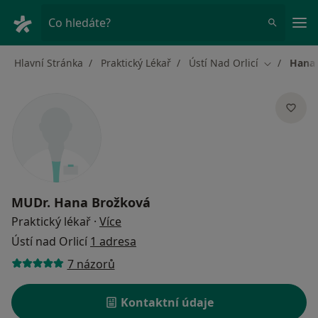
Hla
Co hledáte?
Hlavní Stránka
Praktický Lékař
Ústí Nad Orlicí
Hana
Změna měs
MUDr.
Hana Brožková
o specializacích
Praktický lékař
·
Více
Ústí nad Orlicí
1 adresa
7 názorů
Kontaktní údaje