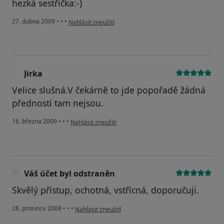
hezká sestřička:-)
podle názoru uživatele Honza
27. dubna 2009
•
•
•
Nahlásit zneužití
Jirka
J
Velice slušná.V čekárně to jde popořadě žádná
přednosti tam nejsou.
podle názoru uživatele Jirka
16. března 2009
•
•
•
Nahlásit zneužití
Váš účet byl odstraněn
Skvělý přístup, ochotná, vstřícná, doporučuji.
podle názoru uživatele Váš účet byl odstraněn
28. prosince 2008
•
•
•
Nahlásit zneužití