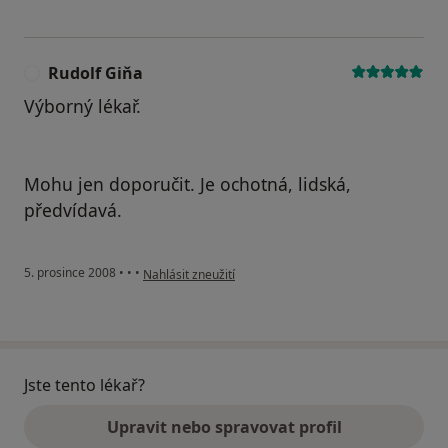
Rudolf Giňa
R
Výborný lékař.
Mohu jen doporučit. Je ochotná, lidská,
předvídavá.
podle názoru uživatele Rudolf Giňa
5. prosince 2008
•
•
•
Nahlásit zneužití
Jste tento lékař?
Upravit nebo spravovat profil