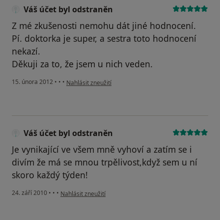
Váš účet byl odstraněn
Z mé zkušenosti nemohu dát jiné hodnocení.
Pí. doktorka je super, a sestra toto hodnocení
nekazí.
Děkuji za to, že jsem u nich veden.
podle názoru uživatele Váš účet byl odstraněn
15. února 2012
•
•
•
Nahlásit zneužití
Váš účet byl odstraněn
Je vynikající ve všem mně vyhoví a zatím se i
divím že má se mnou trpělivost,když sem u ní
skoro každý týden!
podle názoru uživatele Váš účet byl odstraněn
24. září 2010
•
•
•
Nahlásit zneužití