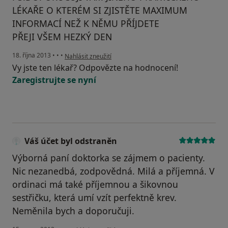
LÉKAŘE O KTERÉM SI ZJISTĚTE MAXIMUM
INFORMACÍ NEŽ K NĚMU PŘÍJDETE
PŘEJI VŠEM HEZKÝ DEN
podle názoru uživatele Váš účet byl odstraněn
18. října 2013
•
•
•
Nahlásit zneužití
Vy jste ten lékař? Odpovězte na hodnocení!
Zaregistrujte se nyní
Váš účet byl odstraněn
Výborná paní doktorka se zájmem o pacienty.
Nic nezanedbá, zodpovědná. Milá a příjemná. V
ordinaci má také příjemnou a šikovnou
sestřičku, která umí vzít perfektně krev.
Neměnila bych a doporučuji.
podle názoru uživatele Váš účet byl odstraněn