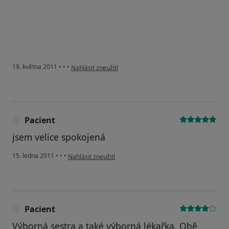
podle názoru uživatele Pacient
19. května 2011
•
•
•
Nahlásit zneužití
Pacient
jsem velice spokojená
podle názoru uživatele Pacient
15. ledna 2011
•
•
•
Nahlásit zneužití
Pacient
Výborná sestra a také výborná lékařka. Obě