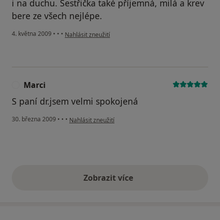
i na duchu. Sestřička také příjemná, milá a krev
bere ze všech nejlépe.
podle názoru uživatele věra
4. května 2009
•
•
•
Nahlásit zneužití
Marci
M
S paní dr.jsem velmi spokojená
podle názoru uživatele Marci
30. března 2009
•
•
•
Nahlásit zneužití
Zobrazit více
výše uvedené názory