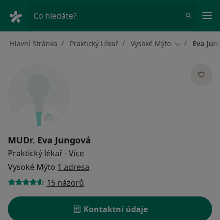
Hla
Co hledáte?
Hlavní Stránka
Praktický Lékař
Vysoké Mýto
Eva Jun
Změna města
MUDr.
Eva Jungová
o specializacích
Praktický lékař
·
Více
Vysoké Mýto
1 adresa
15 názorů
Kontaktní údaje