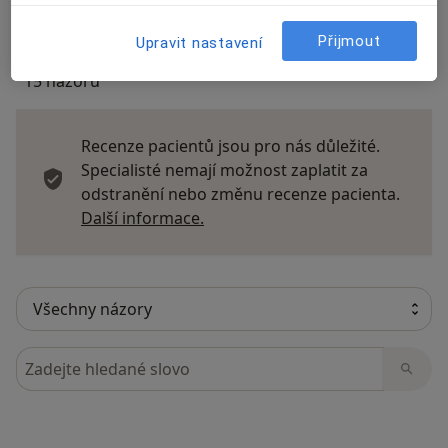
Přijmout
Upravit nastavení
15 názorů
Recenze pacientů jsou pro nás důležité.
Specialisté nemají možnost zaplatit za
odstranění nebo změnu recenze pacienta.
Další informace o názorech
Další informace.
Hledejte v názorech