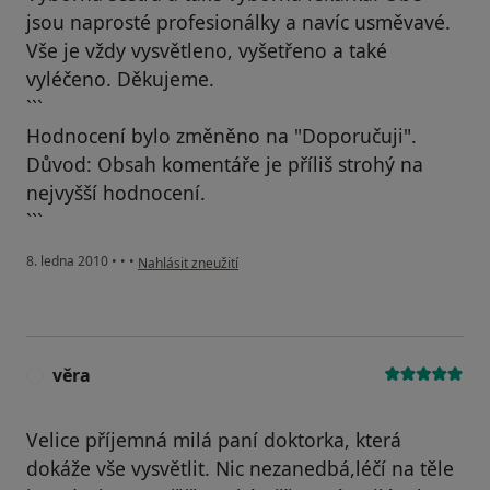
jsou naprosté profesionálky a navíc usměvavé.
Vše je vždy vysvětleno, vyšetřeno a také
vyléčeno. Děkujeme.
```
Hodnocení bylo změněno na "Doporučuji".
Důvod: Obsah komentáře je příliš strohý na
nejvyšší hodnocení.
```
podle názoru uživatele Pacient
8. ledna 2010
•
•
•
Nahlásit zneužití
věra
V
Velice příjemná milá paní doktorka, která
dokáže vše vysvětlit. Nic nezanedbá,léčí na těle