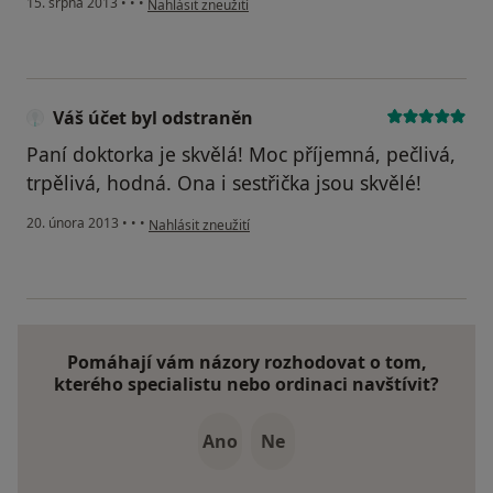
15. srpna 2013
•
•
•
Nahlásit zneužití
Váš účet byl odstraněn
Paní doktorka je skvělá! Moc příjemná, pečlivá,
trpělivá, hodná. Ona i sestřička jsou skvělé!
podle názoru uživatele Váš účet byl odstraněn
20. února 2013
•
•
•
Nahlásit zneužití
Pomáhají vám názory rozhodovat o tom,
kterého specialistu nebo ordinaci navštívit?
Ano
Ne