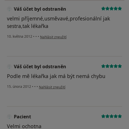
Váš účet byl odstraněn
velmi příjemné,usměvavé,profesionální jak
sestra,tak lékařka
podle názoru uživatele Váš účet byl odstraněn
10. května 2012
•
•
•
Nahlásit zneužití
Váš účet byl odstraněn
Podle mě lékařka jak má být nemá chybu
podle názoru uživatele Váš účet byl odstraněn
15. února 2012
•
•
•
Nahlásit zneužití
Pacient
Velmi ochotna