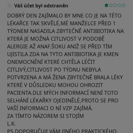
Váš účet byl odstraněn
DOBRÝ DEN ZAJÍMALO BY MNE CO JE NA TÉTO
LÉKAŘCE TAK SKVĚLÉ,MÉ MANŽELCE PŘED 1
TÝDNEM NASADILA ZBYTEČNĚ ANTIBIOTIKA NA
KTERÁ JE MOŽNÁ CITLIVOST V PODOBĚ
ALERGIE AŽ ANAF.ŠOKU ANIŽ SE PŘED TÍM
UJISTILA ZDA NA TYTO ANTIBIOTIKA JE KMEN
ONEMOCNĚNÍ KTERÉ CHTĚLA LÉČIT
CITLIVÝ,CITLIVOST PO TÝDNU NEBYLA
POTVRZENA A MÁ ŽENA ZBYTEČNĚ BRALA LÉKY
KTERÉ V DŮSLEDKU MOHOU OHROZIT
PACIENTA.DLE MÝCH INFORMACÍ NENÍ TOTO
SELHÁNÍ LÉKAŘKY OJEDINĚLÉ,PROTO SE PRO
VAŠÍ INFORMACI O NÍ VZP ZAJÍMÁ.
ZA TÍMTO NÁZOREM SI STOJÍM
L.K.
PS.DOPORUČUJI VÁM JINÉHO PRAKTICKÉHO