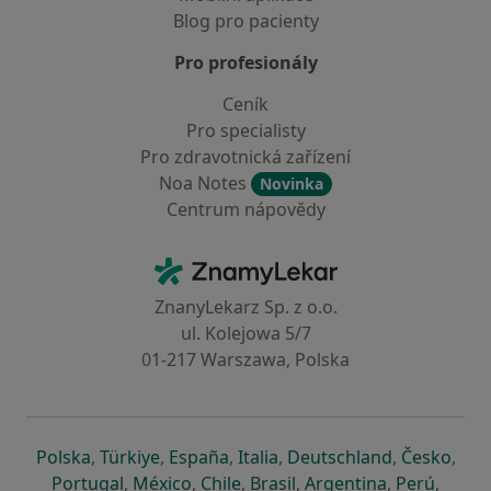
Blog pro pacienty
Pro profesionály
Ceník
Pro specialisty
Pro zdravotnická zařízení
Noa Notes
Novinka
Centrum nápovědy
Kontakt
ZnamyLekar - Hlavní stránka
ZnanyLekarz Sp. z o.o.
ul. Kolejowa 5/7
01-217 Warszawa, Polska
se otevře v nové záložce
se otevře v nové záložce
se otevře v nové záložce
se otevře v nové záložce
se otevře v 
se o
Polska
,
Türkiye
,
España
,
Italia
,
Deutschland
,
Česko
,
se otevře v nové záložce
se otevře v nové záložce
se otevře v nové záložce
se otevře v nové záložc
se otevře v 
se ote
Portugal
,
México
,
Chile
,
Brasil
,
Argentina
,
Perú
,