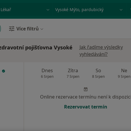
ace, nemoc nebo příjmení
Město nebo region
Více filtrů
 zdravotní pojišťovna Vysoké
Jak řadíme výsledky
vyhledávání?
l
Dnes
Zítra
So
Ne
6 Srpen
7 Srpen
8 Srpen
9 Srpen
Online rezervace termínu není k dispozic
Rezervovat termín