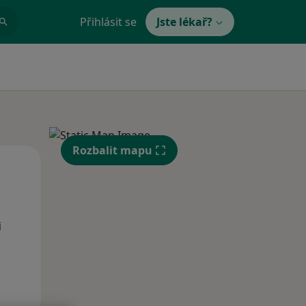
Přihlásit se
Jste lékař?
Rozbalit mapu
Po
Út
St
10 Srpen
11 Srpen
12 Srpen
i