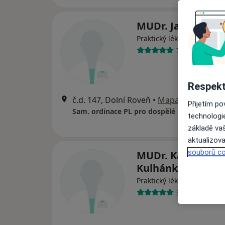
MUDr. Jana Ižáko
Praktický lékař
7 názorů
Respekt
č.d. 147, Dolní Roveň
•
Mapa
Přijetím p
Sam. ordinace PL pro dospělé
technologi
základě vaš
aktualizova
souborů co
MUDr. Kateřina
Kulhánková
Praktický lékař
3 názory