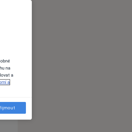
Po
Út
St
10 Srpen
11 Srpen
12 Srpen
i
dobné
ahu na
lovat a
omí a
Po
Út
St
10 Srpen
11 Srpen
12 Srpen
řijmout
i