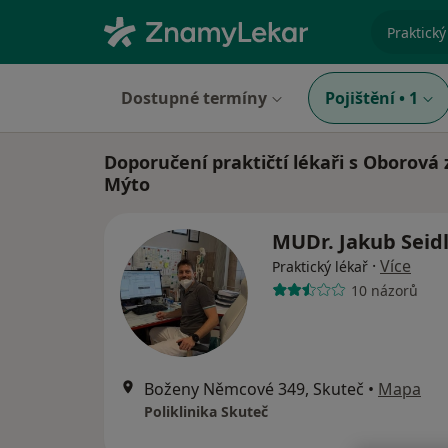
specializ
Dostupné termíny
Pojištění
•
1
Doporučení praktičtí lékaři s Oborová
Mýto
MUDr. Jakub Seid
·
Více
Praktický lékař
10 názorů
Boženy Němcové 349, Skuteč
•
Mapa
Poliklinika Skuteč