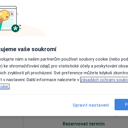
vá
Dnes
Zítra
So
Ne
6 Srpen
7 Srpen
8 Srpen
9 Srpen
Online rezervace termínu není k dispozic
ujeme vaše soukromí
Rezervovat termín
ovolujete nám a našim partnerům používat soubory cookie (nebo po
e) ke shromažďování údajů pro statistické účely a poskytování obs
ich zvyklostí při procházení. Své preference můžete kdykoli zkontro
t v nastavení. Další informace naleznete v
zásadách ochrany soukr
okie.
Dnes
Zítra
So
Ne
6 Srpen
7 Srpen
8 Srpen
9 Srpen
P
Upravit nastavení
Online rezervace termínu není k dispozic
Rezervovat termín