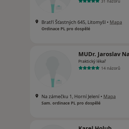
31 názorů
Bratří Šťastných 645, Litomyšl
•
Mapa
Ordinace PL pro dospělé
MUDr. Jaroslav Na
Praktický lékař
14 názorů
Na zámečku 1, Horní Jelení
•
Mapa
Sam. ordinace PL pro dospělé
Karel Holub