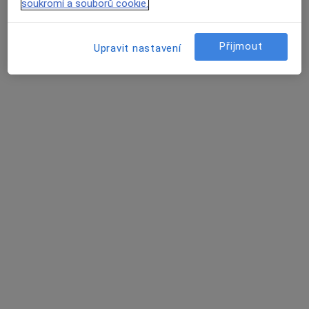
soukromí a souborů cookie.
Rezervovat termín
Přijmout
Upravit nastavení
MUDr. Jana Pokorná
Pediatr
8 názorů
Družstevní 366, Luže
•
Mapa
Sam. ordinace PL pro děti a dorost
Tento specialista nenabízí online rezervaci termínu na této adrese.
Rezervovat termín