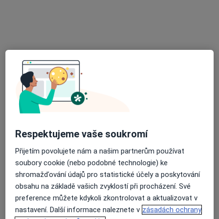
Tento specialista nenabízí online rezervaci termínu na této adrese.
Rezervovat termín
Respektujeme vaše soukromí
MUDr. Miroslava Hájková
Přijetím povolujete nám a našim partnerům používat
Pediatr
soubory cookie (nebo podobné technologie) ke
10 názorů
shromažďování údajů pro statistické účely a poskytování
Husova 191, Vysoké Mýto
•
Mapa
obsahu na základě vašich zvyklostí při procházení. Své
Ord. prakt. lékaře pro děti a dorost
preference můžete kdykoli zkontrolovat a aktualizovat v
Tento specialista nenabízí online rezervaci termínu na této adrese.
nastavení. Další informace naleznete v
zásadách ochrany