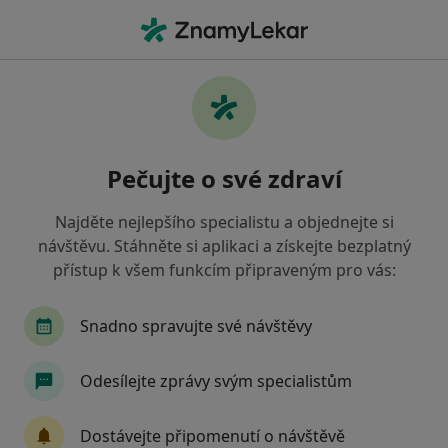
Hla
Pediatr • Vysoké Mýto, pardubický
Filtry
• 1
Mapa
Doporučení pediatři s Oborová zdravotní
Pečujte o své zdraví
pojišťovna Vysoké Mýto
Jak řadíme výsledky vyhledávání?
Najděte nejlepšího specialistu a objednejte si
návštěvu. Stáhněte si aplikaci a získejte bezplatný
přístup k všem funkcím připraveným pro vás:
Snadno spravujte své návštěvy
Odesílejte zprávy svým specialistům
MUDr. Marie Novotná
Dostávejte připomenutí o návštěvě
·
Více
Pediatr