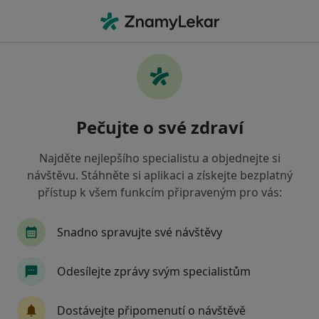
Hla
Zubař • Vysoké Mýto, pardubický
Filtry
• 1
Mapa
Doporučení zubaři s Oborová zdravotní
Pečujte o své zdraví
pojišťovna Vysoké Mýto
Jak řadíme výsledky vyhledávání?
Najděte nejlepšího specialistu a objednejte si
návštěvu. Stáhněte si aplikaci a získejte bezplatný
přístup k všem funkcím připraveným pro vás:
Snadno spravujte své návštěvy
Odesílejte zprávy svým specialistům
MUDr. Yvona Chludová
Dostávejte připomenutí o návštěvě
Zubař