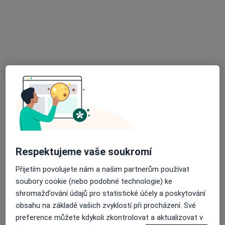
Stomatologická ordinace
Tento specialista nenabízí online rezervaci termínu na této adrese.
Rezervovat termín
Respektujeme vaše soukromí
MUDr. Dagmar Švecová
Zubař
Přijetím povolujete nám a našim partnerům používat
6 názorů
soubory cookie (nebo podobné technologie) ke
shromažďování údajů pro statistické účely a poskytování
Šmilovského 1122, Litomyšl
•
Mapa
obsahu na základě vašich zvyklostí při procházení. Své
Sam. ordinace PL - stomatologa
preference můžete kdykoli zkontrolovat a aktualizovat v