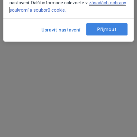
Tento specialista nenabízí online rezervaci termínu na této adrese.
nastavení. Další informace naleznete v
zásadách ochrany
soukromí a souborů cookie.
Rezervovat termín
Přijmout
Upravit nastavení
Michal Teplý
Zubař
10 názorů
Gen. Závady 11, Vysoké Mýto
•
Mapa
Ordinace
Tento specialista nenabízí online rezervaci termínu na této adrese.