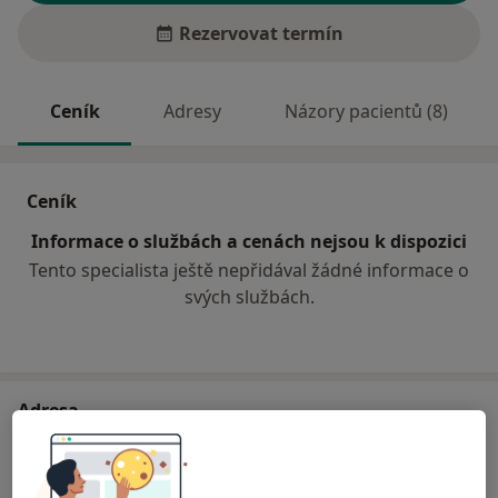
Rezervovat termín
Ceník
Adresy
Názory pacientů (8)
Ceník
Informace o službách a cenách nejsou k dispozici
Tento specialista ještě nepřidával žádné informace o
svých službách.
Adresa
Sam. ordinace PL - stomatologa
J.E.Purkyně 1150,
Litomyšl
570 01