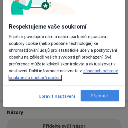
Přiblížit mapu
se otevře v nové záložce
Respektujeme vaše soukromí
Dostupnost
Na této adrese online kalendář není aktivní
Přijetím povolujete nám a našim partnerům používat
Co mám v takové situaci udělat?
soubory cookie (nebo podobné technologie) ke
shromažďování údajů pro statistické účely a poskytování
obsahu na základě vašich zvyklostí při procházení. Své
Způsoby platby (soukromé návštěvy)
preference můžete kdykoli zkontrolovat a aktualizovat v
Na teto adrese lékař přijímá pacienty na pojišťovnu
nastavení. Další informace naleznete v
zásadách ochrany
Detaily
soukromí a souborů cookie.
Více
o adrese
Přijmout
Upravit nastavení
Názory
Přidejte svůj názor