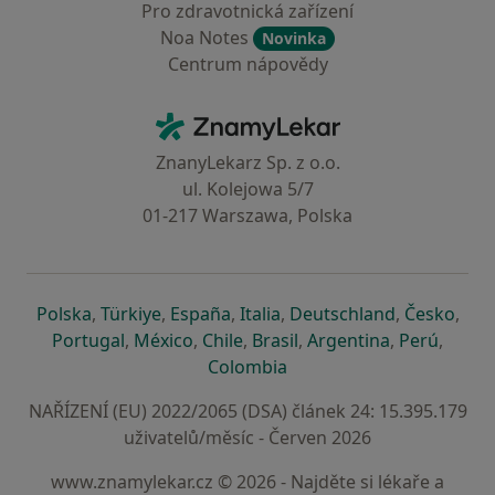
Pro zdravotnická zařízení
Noa Notes
Novinka
Centrum nápovědy
Kontakt
ZnamyLekar - Hlavní stránka
ZnanyLekarz Sp. z o.o.
ul. Kolejowa 5/7
01-217 Warszawa, Polska
se otevře v nové záložce
se otevře v nové záložce
se otevře v nové záložce
se otevře v nové záložce
se otevře v 
se o
Polska
,
Türkiye
,
España
,
Italia
,
Deutschland
,
Česko
,
se otevře v nové záložce
se otevře v nové záložce
se otevře v nové záložce
se otevře v nové záložc
se otevře v 
se ote
Portugal
,
México
,
Chile
,
Brasil
,
Argentina
,
Perú
,
se otevře v nové záložce
Colombia
NAŘÍZENÍ (EU) 2022/2065 (DSA) článek 24: 15.395.179
uživatelů/měsíc - Červen 2026
www.znamylekar.cz © 2026 - Najděte si lékaře a