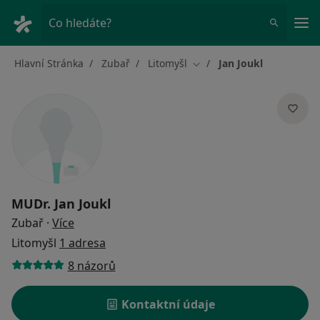
Hla
Co hledáte?
Hlavní Stránka
Zubař
Litomyšl
Jan Joukl
Změna města
MUDr.
Jan Joukl
o specializacích
Zubař
·
Více
Litomyšl
1 adresa
8 názorů
Kontaktní údaje