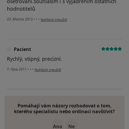
ošetřováni.souhlasím i s vyjadřením ostatních
hodnotitelů
podle názoru uživatele Říha Jaroslav
23. března 2012
•
•
•
Nahlásit zneužití
Pacient
Rychlý, vtipný, precizní.
podle názoru uživatele Pacient
7. října 2011
•
•
•
Nahlásit zneužití
Pomáhají vám názory rozhodovat o tom,
kterého specialistu nebo ordinaci navštívit?
Ano
Ne