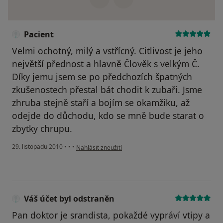
Pacient
Velmi ochotný, milý a vstřícný. Citlivost je jeho
největší přednost a hlavně Člověk s velkým Č.
Díky jemu jsem se po předchozích špatných
zkušenostech přestal bát chodit k zubaři. Jsme
zhruba stejně staří a bojím se okamžiku, až
odejde do důchodu, kdo se mně bude starat o
zbytky chrupu.
podle názoru uživatele Pacient
29. listopadu 2010
•
•
•
Nahlásit zneužití
Váš účet byl odstraněn
Pan doktor je srandista, pokaždé vypráví vtipy a