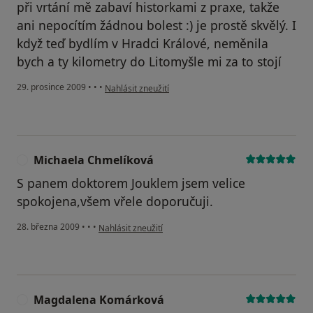
při vrtání mě zabaví historkami z praxe, takže
ani nepocítím žádnou bolest :) je prostě skvělý. I
když teď bydlím v Hradci Králové, neměnila
bych a ty kilometry do Litomyšle mi za to stojí
podle názoru uživatele Váš účet byl odstraněn
29. prosince 2009
•
•
•
Nahlásit zneužití
Michaela Chmelíková
M
S panem doktorem Jouklem jsem velice
spokojena,všem vřele doporučuji.
podle názoru uživatele Michaela Chmelíková
28. března 2009
•
•
•
Nahlásit zneužití
Magdalena Komárková
M