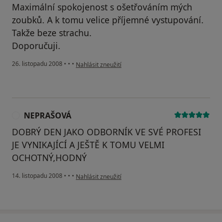
Maximální spokojenost s ošetřováním mých
zoubků. A k tomu velice příjemné vystupování.
Takže beze strachu.
Doporučuji.
podle názoru uživatele Magdalena Komárková
26. listopadu 2008
•
•
•
Nahlásit zneužití
NEPRAŠOVÁ
N
DOBRÝ DEN JAKO ODBORNÍK VE SVÉ PROFESI
JE VYNIKAJÍCÍ A JEŠTĚ K TOMU VELMI
OCHOTNÝ,HODNÝ
podle názoru uživatele NEPRAŠOVÁ
14. listopadu 2008
•
•
•
Nahlásit zneužití