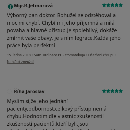
Mgr.R.Jetmarová
M
Výborný pan doktor. Bohužel se odstěhoval a
moc mi chybí. Chybí mi jeho příjemná a milá
povaha a hlavně přístup.Je spolehlivý, dokáže
zmírnit vaše obavy, je s ním legrace.Každá jeho
práce byla perfektní.
15. ledna 2018
•
Sam. ordinace PL - stomatologa
•
Ošetření chrupu
•
podle názoru uživatele Mgr.R.Jetmarová
Nahlásit zneužití
Říha Jaroslav
Ř
Myslím si,že jeho jednání
pacienty,odbornost,celkový přístup nemá
chybu.Hodnotím dle vlastníc zkušenostíi
zkušeností pacientů,kteří byli,jsou