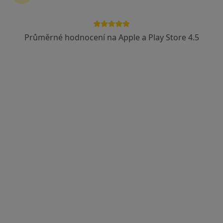
Průměrné hodnocení na Apple a Play Store 4.5
MUDr. Milan Hanusek
·
Více
Zubař, Dentální hygienistka, hygienista
14 názorů
U Stadionu 2187, Havlíčkův Brod
•
Mapa
Praktický zubní lékař
Tento specialista nenabízí online rezervaci termínu na této adrese.
Rezervovat termín