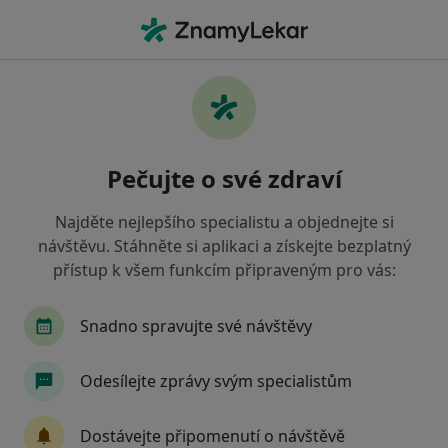
Hla
Zubař • Chotěboř, vysočina
Filtry
Mapa
Zubař Chotěboř
Pečujte o své zdraví
Jak řadíme výsledky vyhledávání?
Najděte nejlepšího specialistu a objednejte si
návštěvu. Stáhněte si aplikaci a získejte bezplatný
Jakou pojišťovnu máte?
přístup k všem funkcím připraveným pro vás:
Zdravotní pojišťovna ministerstva vnitra ČR
Snadno spravujte své návštěvy
Oborová zdravotní pojišťovna
Odesílejte zprávy svým specialistům
Vojenská zdravotní pojišťovna ČR
Dostávejte připomenutí o návštěvě