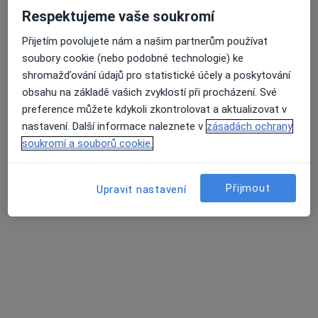
Respektujeme vaše soukromí
Přijetím povolujete nám a našim partnerům používat
soubory cookie (nebo podobné technologie) ke
shromažďování údajů pro statistické účely a poskytování
obsahu na základě vašich zvyklostí při procházení. Své
preference můžete kdykoli zkontrolovat a aktualizovat v
MDDr. Ganna Morozova
nastavení. Další informace naleznete v
zásadách ochrany
·
Více
Zubař
soukromí a souborů cookie.
319 názorů
Lupáčova 864/18, Praha
•
Mapa
Přijmout
Upravit nastavení
MODESTO, moderní stomatologie
Zubní vyšetření
od 1 000 kč
Tento specialista nenabízí online rezervaci termínu na této adrese.
Rezervovat termín