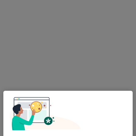
vysočina, v oblastech blízkých vašemu vyhledávání.
lékař Maryana Kovalchuk
·
Více
Zubař
730 názorů
Na Poříčním právu 376/1, Praha
•
Mapa
HOLISTIC DENTAL AND PHYSIO CENTRE s.r.o.
Tento specialista nenabízí online rezervaci termínu na této adrese.
Rezervovat termín